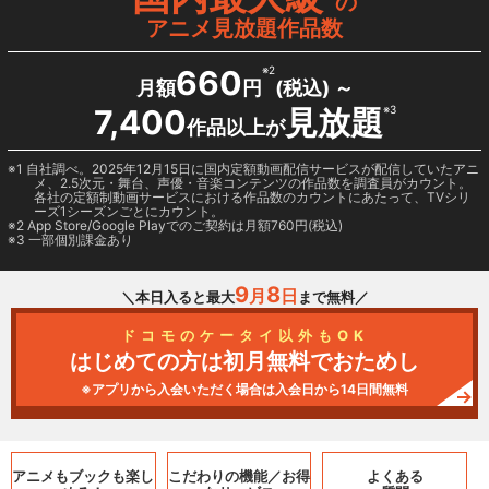
の
アニメ見放題作品数
660
※2
月額
円
(税込) ～
7,400
見放題
※3
作品以上が
1 自社調べ。2025年12月15日に国内定額動画配信サービスが配信していたアニ
メ、2.5次元・舞台、声優・音楽コンテンツの作品数を調査員がカウント。
各社の定額制動画サービスにおける作品数のカウントにあたって、TVシリ
ーズ1シーズンごとにカウント。
2
App Store/Google Play
でのご契約は月額760円(税込)
3 一部個別課金あり
9
8
月
日
＼本日入ると最大
まで無料／
ドコモのケータイ以外もOK
はじめての方は初月無料でおためし
※アプリから入会いただく場合は入会日から14日間無料
アニメもブックも
楽し
こだわりの機能／
お得
よくある