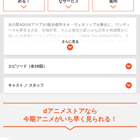
める！
なサービス
質問
水の星AQUA(アクア)の観光都市ネオ・ヴェネツィアを舞台に、ウンディ
ーネを夢見る少女、水無灯里。そんな彼女の柔らかな日常を情感豊かに
描いた未来形ヒーリングアニメーション。｢ARIA The ANIMATION｣。そ
のセカンド・シーズンである｢ARIA The NATURAL｣は、佐藤順一監督を
さらに見る
はじめとするスタッフ&キャストはそのままに、さらにナチュラルで優し
い世界へ視聴者を誘います。今シリーズのテーマは“出会い”。出会いを見
守る街としてのネオ・ヴェネツィアの『素敵』を描いていきます。主人
公に優しくてちょっぴり切ない物語が広がります。
エピソード（全26話）
SF/ファンタジー
日常/ほのぼの
キャスト ／ スタッフ
シリーズ／関連のアニメ作品
dアニメストアなら
ARIA The ANIMATION
今期アニメがいち早く見られる！