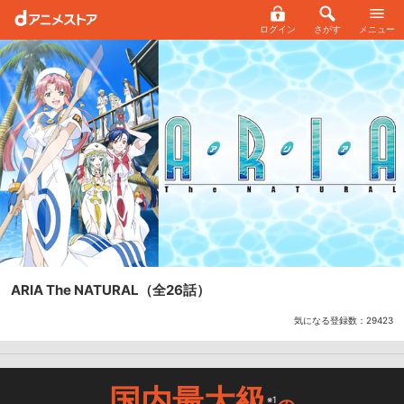
ログイン
さがす
メニュー
ARIA The NATURAL
（全26話）
気になる登録数：
29423
国内最大級
※1