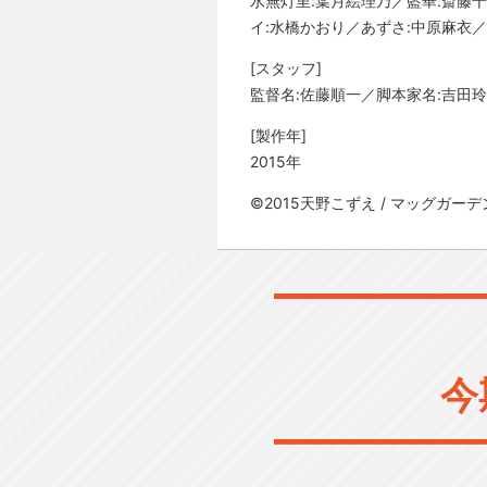
水無灯里:葉月絵理乃／藍華:斎藤
イ:水橋かおり／あずさ:中原麻衣
[スタッフ]
監督名:佐藤順一／脚本家名:吉田
[製作年]
2015年
©2015天野こずえ / マッグガーデ
今