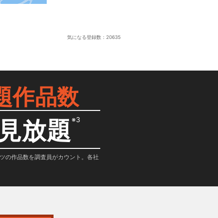
気になる登録数：
20635
題作品数
※3
見放題
テンツの作品数を調査員がカウント。各社