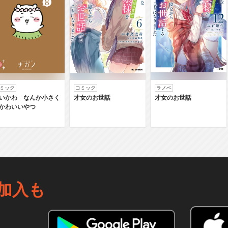
ミック
コミック
ラノベ
いかわ なんか小さく
才女のお世話
才女のお世話
かわいいやつ
加入も