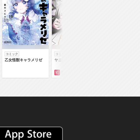
コミック
コミック
コミック
乙女怪獣キャラメリゼ
ヤニねこ
落第賢者の学院無
～二度目の転生、Ｓ
クチート魔術師冒険