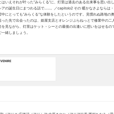
とはいえそれが叶った“みらくる”に、灯里は過去のある出来事を思い出
の誕生日にまつわる話で……。／capitolo2 その 暖かなさよなら
習中にとっても“みらくる“な体験をしたというのです。見慣れぬ路地の
追った先で出会ったのは、姫屋支店とオレンジぷらねっとで修業中の二
見ながら、灯里はケット・シーとの最後の出逢いに想いをはせるのでした。／
ご一緒しましょう。
VVENIRE