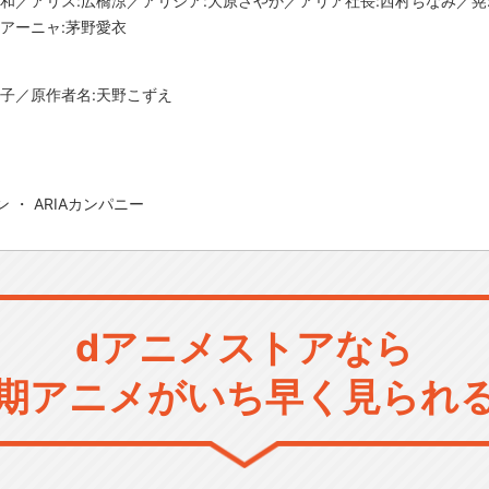
千和／アリス:広橋涼／アリシア:大原さやか／アリア社長:西村ちなみ／晃
／アーニャ:茅野愛衣
玲子／原作者名:天野こずえ
ン ・ ARIAカンパニー
dアニメストアなら
期アニメがいち早く見られ