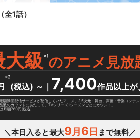
（全1話）
最大級
※1
の
アニメ見放
※2
7,400
円
(税込) ～
｜
作品以上が
日に国内定額動画配信サービスが配信していたアニメ、2.5次元・舞台、声優・音楽コン
品数のカウントにあたって、TVシリーズ1シーズンごとにカウント。
月額760円(税込)
9
6
月
日
＼本日入ると最大
まで無料／