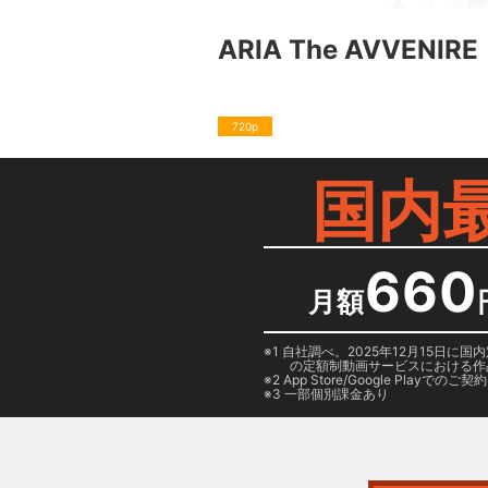
ARIA The AVVENIRE
720p
国内
660
月額
1 自社調べ。2025年12月15
の定額制動画サービスにおける作
2
App Store/Google Play
でのご契約は
3 一部個別課金あり