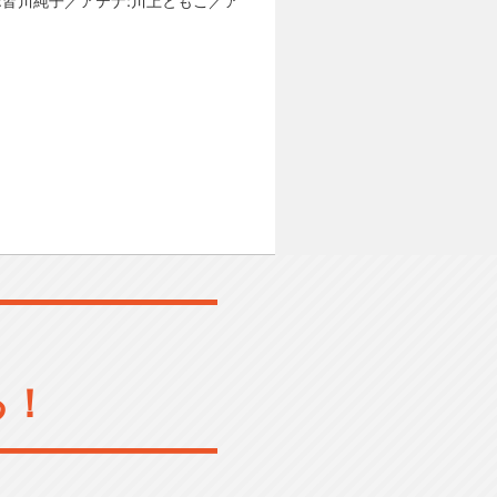
:皆川純子／アテナ:川上ともこ／ア
る！