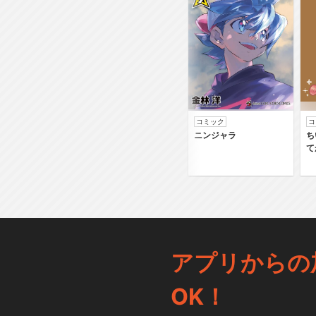
コミック
コ
ニンジャラ
ち
て
アプリからの
OK！