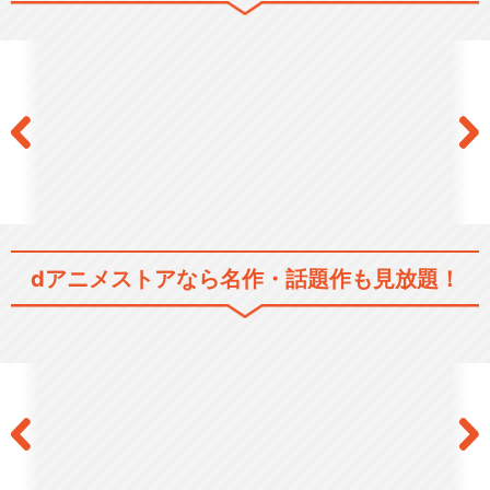
北斗の拳
北斗の拳2
Animatica「北斗の拳 拳王軍
dアニメストアなら
名作・話題作も見放題！
ザコたちの…
劇場版 世紀末救世主伝説 北斗
の拳