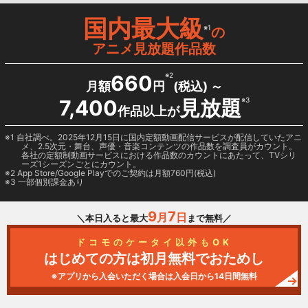
国内最大級
※1
の
アニメ見放題作品数
660
※2
月額
円
(税込) ～
7,400
見放題
※3
作品以上が
1 自社調べ。2025年12月15日に国内定額動画配信サービスが配信していたアニ
メ、2.5次元・舞台、声優・音楽コンテンツの作品数を調査員がカウント。
各社の定額制動画サービスにおける作品数のカウントにあたって、TVシリ
ーズ1シーズンごとにカウント。
2
App Store/Google Play
でのご契約は月額760円(税込)
3 一部個別課金あり
9
7
月
日
＼本日入ると最大
まで無料／
ドコモのケータイ以外もOK
はじめての方は初月無料でおためし
※アプリから入会いただく場合は入会日から14日間無料