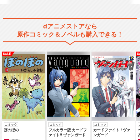
真救世主伝説 北斗の拳 ラオ
ウ伝 殉愛の章
dアニメストアなら
原作コミック＆ノベルも購入できる！
真救世主伝説 北斗の拳 ユリ
ア伝
真救世主伝説 北斗の拳 トキ
伝
コミック
コミック
コミック
真救世主伝説 北斗の拳 ZER
ぼのぼの
フルカラー版 カードフ
カードファイト‼ ヴァ
ァイト‼ ヴァンガード
ンガード
O ケンシロウ伝