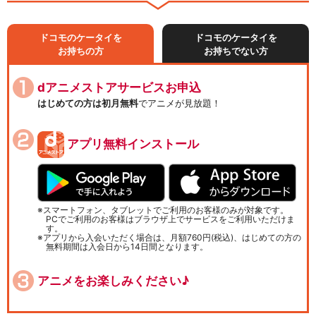
ドコモのケータイを
ドコモのケータイを
お持ちの方
お持ちでない方
dアニメストアサービスお申込
はじめての方は初月無料
でアニメが見放題！
アプリ無料インストール
スマートフォン、タブレットでご利用のお客様のみが対象です。
PCでご利用のお客様はブラウザ上でサービスをご利用いただけま
す。
アプリから入会いただく場合は、月額760円(税込)、はじめての方の
無料期間は入会日から14日間となります。
アニメをお楽しみください♪