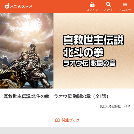
ログイン
さがす
メニュー
真救世主伝説 北斗の拳 ラオウ伝 激闘の章
（全1話）
気になる登録数：
4811
関連ブック