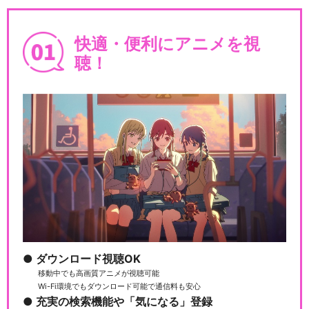
DD北斗の拳
快適・便利にアニメを視
聴！
DD北斗の拳2 イチゴ味＋
閉じる
ダウンロード視聴OK
移動中でも高画質アニメが視聴可能
Wi-Fi環境でもダウンロード可能で通信料も安心
充実の検索機能や「気になる」登録