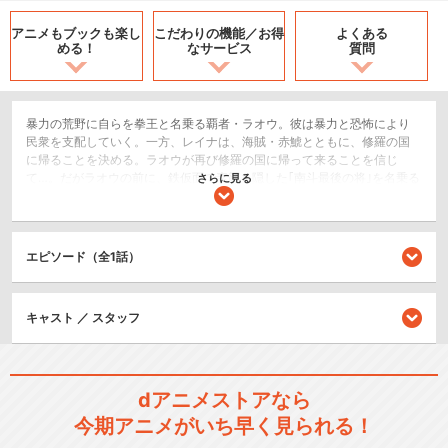
アニメもブックも
楽し
こだわりの機能／
お得
よくある
める！
なサービス
質問
暴力の荒野に自らを拳王と名乗る覇者・ラオウ。彼は暴力と恐怖により
民衆を支配していく。一方、レイナは、海賊・赤鯱とともに、修羅の国
に帰ることを決める。ラオウが再び修羅の国に帰って来ることを信じ
て…。だがラオウの前に、鉄仮面で素顔を隠した｢南斗最後の将｣を名乗る
さらに見る
謎の人物が立ちふさがる。｢南斗最後の将｣を守る炎のシュレン、山のフ
ドウ、海のリハクら｢南斗五車星｣は、愛と哀しみを背負い、民衆ととも
に暴力と闘い続けて来たケンシロウを救世主として、拳王軍に果敢に立
ち向かう。北斗神拳伝承者の誇りをかけ、兄・ラオウに挑むケンシロ
エピソード（全1話）
ウ。哀しくも美しい兄弟の戦いはついに、クライマックスを迎える-----
-。原作で明かされなかった真実と、｢北斗の拳｣最大の見せ場であるラオ
ウVSケンシロウの闘いを描き出す第3弾。コミックやアニメで燃えた!泣
キャスト ／ スタッフ
いた!あの時の感動が、興奮が、今、満を持してスクリーンに甦る!
アクション/バトル
dアニメストアなら
シリーズ／関連のアニメ作品
今期アニメがいち早く見られる！