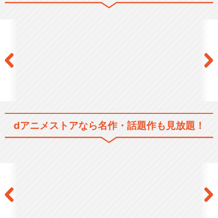
北斗の拳2
Animatica「北斗の拳 拳王軍
ザコたちの…
真救世主伝説 北斗の拳 ラオ
dアニメストアなら
名作・話題作も見放題！
ウ伝 殉愛の章
真救世主伝説 北斗の拳 ユリ
ア伝