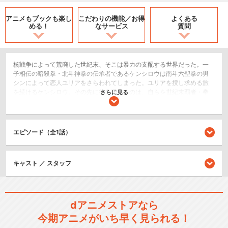
アニメもブックも
楽し
こだわりの機能／
お得
よくある
める！
なサービス
質問
核戦争によって荒廃した世紀末、そこは暴力の支配する世界だった。一
子相伝の暗殺拳・北斗神拳の伝承者であるケンシロウは南斗六聖拳の男
シンによって恋人ユリアをさらわれてしまった。ユリアを捜し求める旅
を続けるケンシロウ。その先に待ち受けるのは、自らを世紀末覇者・拳
さらに見る
王と名乗るラオウであった。
アクション/バトル
エピソード（全1話）
シリーズ／関連のアニメ作品
キャスト ／ スタッフ
北斗の拳
dアニメストアなら
今期アニメがいち早く見られる！