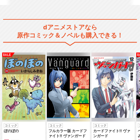
真救世主伝説 北斗の拳 ラオ
ウ伝 激闘の章
dアニメストアなら
原作コミック＆ノベルも購入できる！
真救世主伝説 北斗の拳 トキ
伝
真救世主伝説 北斗の拳 ZER
O ケンシロウ伝
コミック
コミック
コミック
北斗の拳 ラオウ外伝 天の覇王
ぼのぼの
フルカラー版 カードフ
カードファイト‼ ヴァ
ァイト‼ ヴァンガード
ンガード