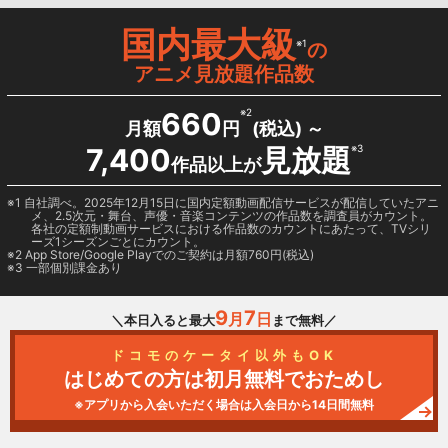
国内最大級
※1
の
アニメ見放題作品数
660
※2
月額
円
(税込) ～
7,400
見放題
※3
作品以上が
1 自社調べ。2025年12月15日に国内定額動画配信サービスが配信していたアニ
メ、2.5次元・舞台、声優・音楽コンテンツの作品数を調査員がカウント。
各社の定額制動画サービスにおける作品数のカウントにあたって、TVシリ
ーズ1シーズンごとにカウント。
2
App Store/Google Play
でのご契約は月額760円(税込)
3 一部個別課金あり
9
7
月
日
＼本日入ると最大
まで無料／
ドコモのケータイ以外もOK
はじめての方は初月無料でおためし
※アプリから入会いただく場合は入会日から14日間無料