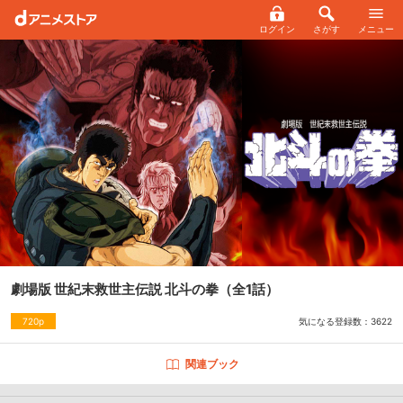
ログイン
さがす
メニュー
劇場版 世紀末救世主伝説 北斗の拳
（全1話）
気になる登録数：
3622
720p
関連ブック