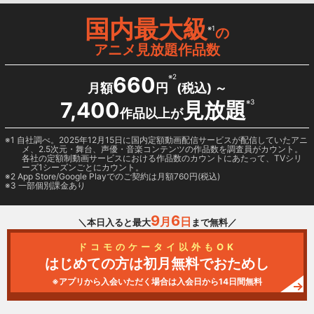
国内最大級
※1
の
アニメ見放題作品数
660
※2
月額
円
(税込) ～
7,400
見放題
※3
作品以上が
1 自社調べ。2025年12月15日に国内定額動画配信サービスが配信していたアニ
メ、2.5次元・舞台、声優・音楽コンテンツの作品数を調査員がカウント。
各社の定額制動画サービスにおける作品数のカウントにあたって、TVシリ
ーズ1シーズンごとにカウント。
2
App Store/Google Play
でのご契約は月額760円(税込)
3 一部個別課金あり
9
6
月
日
＼本日入ると最大
まで無料／
ドコモのケータイ以外もOK
はじめての方は初月無料でおためし
※アプリから入会いただく場合は入会日から14日間無料