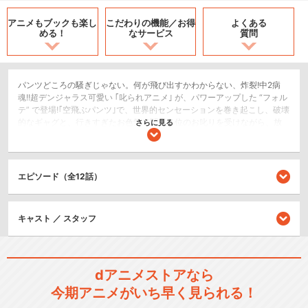
アニメもブックも
楽し
こだわりの機能／
お得
よくある
める！
なサービス
質問
パンツどころの騒ぎじゃない。何が飛び出すかわからない、炸裂!中2病
魂!!超デンジャラス可愛い ｢叱られアニメ｣ が、パワーアップした “フォル
テ” で登場!｢空飛ぶパンツ｣で、世界的センセーションを巻き起こし、破壊
的なギャグと、行きすぎたお色気で関係各位のお叱りを受けながら、放
さらに見る
送終了後も根強い人気を誇り、関連商品やイベントがめじろおしのアニ
メ界最終兵器 ｢そらのおとしもの｣。タイトル｢そらのおとしもの f｣の｢f｣
って、なんじゃろ?フリーダム? フレンドリー? フェアプレイ?いいえ、
｢そらおと f｣ は、 ｢フォルテ｣ の ｢f｣! フォルテ。それはより力強く、より
エピソード（全12話）
大胆に!大不況のニッポンを、ひたすらナナメ上に突っ走る!!空から落ちて
きた、かわいい未確認生物 イカロスとニンフに加え、今度はさらに強烈
な｢あの子｣が落ちてくる!第一期シリーズを遥かにしのぐ、愛と、勇気
キャスト ／ スタッフ
と、おっぱいとおしり。新キャラクターは出るの?エンディングはまた懐
メロなの?シリアスになるの?そして原作のあのシーンは、映像化できる
の?それは ｢フォルテ｣ を見ればわかる!
コメディ/ギャグ
dアニメストアなら
恋愛/ラブコメ
今期アニメがいち早く見られる！