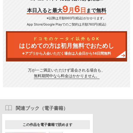
9
6
月
日
本日入ると最大
まで無料
※以降は月額660円(税込)がかかります。
App Store/Google Play
でのご契約は月額760円(税込)
ドコモのケータイ以外もOK
はじめての方は初月無料でおためし
※アプリから入会いただく場合は入会日から14日間無料
万が一ご満足いただけず
退会される場合も、
無料期間中なら料金はかかりません。
関連ブック（電子書籍）
この作品を電子書籍で読めます