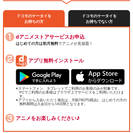
ドコモのケータイを
ドコモのケータイを
お持ちの方
お持ちでない方
dアニメストアサービスお申込
はじめての方は初月無料
でアニメが見放題！
アプリ無料インストール
スマートフォン、タブレットでご利用のお客様のみが対象です。
PCでご利用のお客様はブラウザ上でサービスをご利用いただけま
す。
アプリから入会いただく場合は、月額760円(税込)、はじめての方の
無料期間は入会日から14日間となります。
アニメをお楽しみください♪