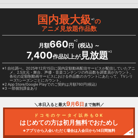
国内最大級
※1
の
アニメ見放題作品数
660
※2
月額
円
(税込) ～
7,400
見放題
※3
作品以上が
1 自社調べ。2025年12月15日に国内定額動画配信サービスが配信していたアニ
メ、2.5次元・舞台、声優・音楽コンテンツの作品数を調査員がカウント。
各社の定額制動画サービスにおける作品数のカウントにあたって、TVシリ
ーズ1シーズンごとにカウント。
2
App Store/Google Play
でのご契約は月額760円(税込)
3 一部個別課金あり
9
6
月
日
＼本日入ると最大
まで無料／
ドコモのケータイ以外もOK
はじめての方は初月無料でおためし
※アプリから入会いただく場合は入会日から14日間無料