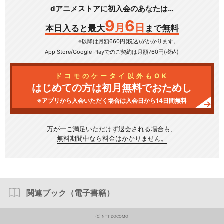
dアニメストアに初入会のあなたは…
9
6
月
日
本日入ると最大
まで無料
※以降は月額660円(税込)がかかります。
App Store/Google Play
でのご契約は月額760円(税込)
ドコモのケータイ以外もOK
はじめての方は初月無料でおためし
※アプリから入会いただく場合は入会日から14日間無料
万が一ご満足いただけず
退会される場合も、
無料期間中なら料金はかかりません。
関連ブック（電子書籍）
(C) NTT DOCOMO