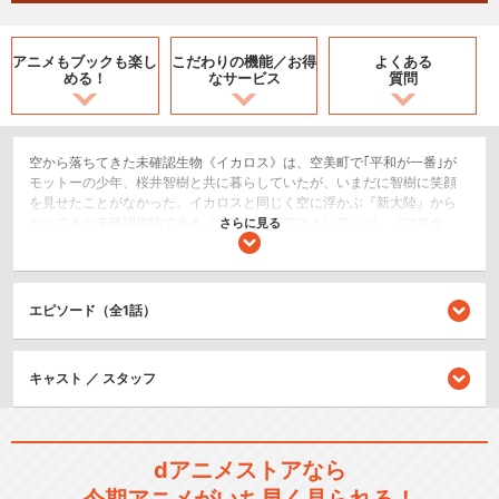
アニメもブックも
楽し
こだわりの機能／
お得
よくある
める！
なサービス
質問
空から落ちてきた未確認生物《イカロス》は、空美町で｢平和が一番｣が
モットーの少年、桜井智樹と共に暮らしていたが、いまだに智樹に笑顔
を見せたことがなかった。イカロスと同じく空に浮かぶ『新大陸』から
やってきた未確認生物である《ニンフ》《アストレア》が、《マスタ
さらに見る
ー》の支配から解放されて自由に笑って生きている姿を見た智樹は、ど
うにかイカロスにも『普通の女の子』として自由に笑ってほしいと思う
ようになる。戦略エンジェロイドとして作られ、感情をうまく表情に表
せないイカロスが笑えないのは、主従の関係を結んでいることが原因で
エピソード（全1話）
あると考えた智樹だったが、突如あてがわれた自由に、イカロスは――
―。原作累計400万部を突破した大ヒットアニメシリーズが遂に完結!!感
動に包まれた原作最終話にリンクした、ヒロイン《イカロス》の真実の
キャスト ／ スタッフ
物語。これが本当のそらおとフィナーレ!!
コメディ/ギャグ
恋愛/ラブコメ
dアニメストアなら