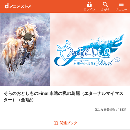
ログイン
さがす
メニュー
そらのおとしものFinal 永遠の私の鳥籠（エターナルマイマス
ター）
（全1話）
気になる登録数：
13837
関連ブック