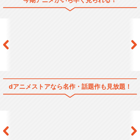
今期アニメがいち早く見られる！
シリーズ／関連のアニメ作品
そらのおとしもの
そらのおとしものf
dアニメストアなら
名作・話題作も見放題！
劇場版そらのおとしもの 時計
じかけの哀女神
閉じる