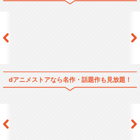
薄桜鬼碧血録 全10話＋特別
編
薄桜鬼 黎明録
dアニメストアなら
名作・話題作も見放題！
薄桜鬼 雪華録 第一章 ～沖田
総司～
薄桜鬼 雪華録 第二章 ～斎藤
一～