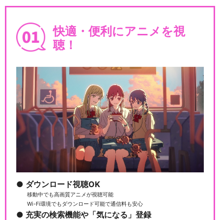
ミュージカル『薄桜鬼』斎藤
一 篇
快適・便利にアニメを視
聴！
ミュージカル『薄桜鬼』沖田
総司 篇
ミュージカル『薄桜鬼』土方
歳三 篇
ダウンロード視聴OK
移動中でも高画質アニメが視聴可能
ミュージカル『薄桜鬼』HAK
Wi-Fi環境でもダウンロード可能で通信料も安心
U-MYU LIVE
充実の検索機能や「気になる」登録