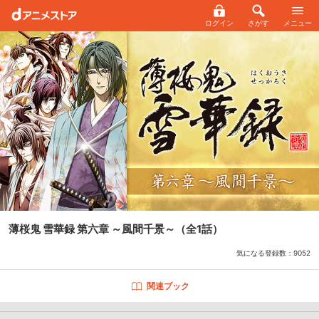
ログイン
さがす
メニュー
薄桜鬼 雪華録 第六章 ～風間千景～
（全1話）
気になる登録数：
9052
関連ブック