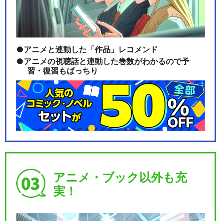
ミュージカル『薄桜鬼』新選
組奇譚
アニメと連動した「作品」レコメンド
ミュージカル『薄桜鬼』HAK
アニメの視聴話と連動した巻数がわかるので予
習・復習もばっちり
U-MYU LIV…
ミュージカル『薄桜鬼』原田
左之助 篇
アニメ・ブック以外も充
ミュージカル『薄桜鬼 志譚』
実！
土方歳三 篇