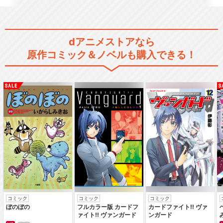
薄桜鬼 雪華録 第三章 ～原田
dアニメストアなら
左之助～
原作コミック＆ノベルも購入できる！
薄桜鬼 雪華録 第四章 ～藤堂
平助～
薄桜鬼 雪華録 第五章 ～土方
歳三～
コミック
コミック
コミック
ぼのぼの
フルカラー版 カードフ
カードファイト‼ ヴァ
ァイト‼ ヴァンガード
ンガード
劇場版 薄桜鬼 第一章 京都乱