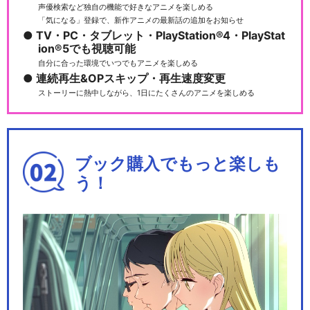
声優検索など独自の機能で好きなアニメを楽しめる
「気になる」登録で、新作アニメの最新話の追加をお知らせ
TV・PC・タブレット・PlayStation®4・PlayStat
ion®5でも視聴可能
ミュージカル『薄桜鬼』風間
自分に合った環境でいつでもアニメを楽しめる
千景 篇
連続再生&OPスキップ・再生速度変更
ストーリーに熱中しながら、1日にたくさんのアニメを楽しめる
ミュージカル『薄桜鬼』藤堂
平助 篇
ブック購入でもっと楽しも
う！
ミュージカル『薄桜鬼』黎明
録