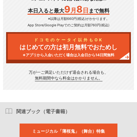
9
8
月
日
本日入ると最大
まで無料
※以降は月額660円(税込)がかかります。
App Store/Google Play
でのご契約は月額760円(税込)
ドコモのケータイ以外もOK
はじめての方は初月無料でおためし
※アプリから入会いただく場合は入会日から14日間無料
万が一ご満足いただけず
退会される場合も、
無料期間中なら料金はかかりません。
関連ブック（電子書籍）
ミュージカル「薄桜鬼」（舞台）特集