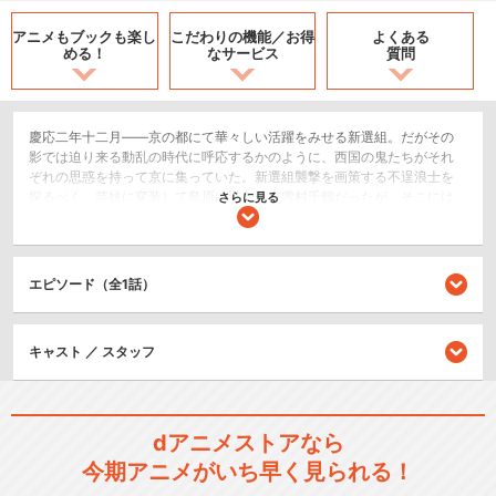
アニメもブックも
楽し
こだわりの機能／
お得
よくある
める！
なサービス
質問
慶応二年十二月――京の都にて華々しい活躍をみせる新選組。だがその
影では迫り来る動乱の時代に呼応するかのように、西国の鬼たちがそれ
ぞれの思惑を持って京に集っていた。新選組襲撃を画策する不逞浪士を
探るべく、芸妓に変装して島原に潜入した雪村千鶴だったが、そこには
さらに見る
西国の鬼・風間千景の姿があった…
恋愛/ラブコメ
歴史/戦記
エピソード（全1話）
シリーズ／関連のアニメ作品
キャスト ／ スタッフ
薄桜鬼
dアニメストアなら
今期アニメがいち早く見られる！