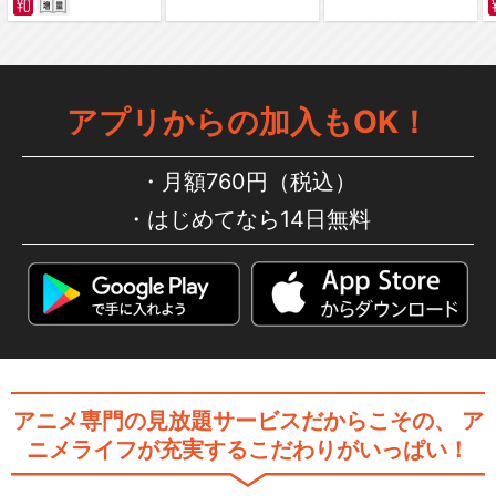
舞
アプリからの加入もOK！
劇場版 薄桜鬼 第二章 士魂蒼
穹
月額760円（税込）
はじめてなら14日無料
OVA「薄桜鬼」
薄桜鬼～御伽草子～
アニメ専門の見放題サービスだからこその、
ア
ニメライフが充実するこだわりがいっぱい！