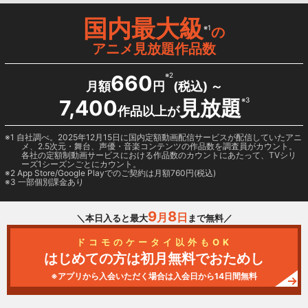
国内最大級
※1
の
アニメ見放題作品数
660
※2
月額
円
(税込) ～
7,400
見放題
※3
作品以上が
1 自社調べ。2025年12月15日に国内定額動画配信サービスが配信していたアニ
メ、2.5次元・舞台、声優・音楽コンテンツの作品数を調査員がカウント。
各社の定額制動画サービスにおける作品数のカウントにあたって、TVシリ
ーズ1シーズンごとにカウント。
2
App Store/Google Play
でのご契約は月額760円(税込)
3 一部個別課金あり
9
8
月
日
＼本日入ると最大
まで無料／
ドコモのケータイ以外もOK
はじめての方は初月無料でおためし
※アプリから入会いただく場合は入会日から14日間無料