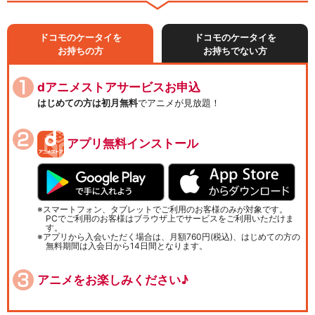
ドコモのケータイを
ドコモのケータイを
お持ちの方
お持ちでない方
dアニメストアサービスお申込
はじめての方は初月無料
でアニメが見放題！
アプリ無料インストール
スマートフォン、タブレットでご利用のお客様のみが対象です。
PCでご利用のお客様はブラウザ上でサービスをご利用いただけま
す。
アプリから入会いただく場合は、月額760円(税込)、はじめての方の
無料期間は入会日から14日間となります。
アニメをお楽しみください♪