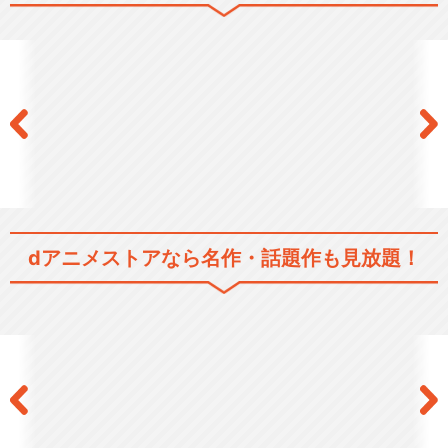
薄桜鬼 黎明録
薄桜鬼 雪華録 第一章 ～沖田
総司～
dアニメストアなら
名作・話題作も見放題！
薄桜鬼 雪華録 第二章 ～斎藤
一～