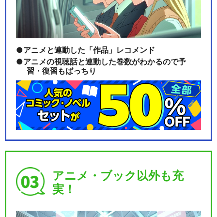
ミュージカル『薄桜鬼』HAK
U-MYU LIV…
アニメと連動した「作品」レコメンド
アニメの視聴話と連動した巻数がわかるので予
習・復習もばっちり
ミュージカル『薄桜鬼』原田
左之助 篇
ミュージカル『薄桜鬼 志譚』
土方歳三 篇
アニメ・ブック以外も充
実！
ミュージカル『薄桜鬼 志譚』