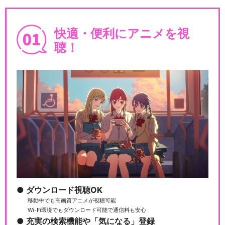
一 篇
快適・便利にアニメを視
聴！
ミュージカル『薄桜鬼』沖田
総司 篇
ミュージカル『薄桜鬼』土方
歳三 篇
ミュージカル『薄桜鬼』HAK
U-MYU LIVE
ダウンロード視聴OK
移動中でも高画質アニメが視聴可能
Wi-Fi環境でもダウンロード可能で通信料も安心
充実の検索機能や「気になる」登録