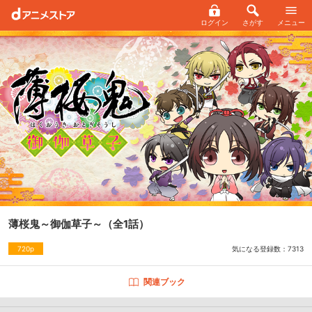
ログイン
さがす
メニュー
薄桜鬼～御伽草子～
（全1話）
気になる登録数：
7313
720p
関連ブック