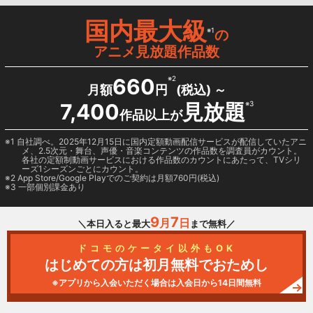
国内最大級
※1
の
アニメ見放題作品数
660
※2
月額
円
(税込) ～
7,400
見放題
※3
作品以上が
1 自社調べ。2025年12月15日に国内定額動画配信サービスが配信していたアニ
メ、2.5次元・舞台、声優・音楽コンテンツの作品数を調査員がカウント。
各社の定額制動画サービスにおける作品数のカウントにあたって、TVシリ
ーズ1シーズンごとにカウント。
2
App Store/Google Play
でのご契約は月額760円(税込)
3 一部個別課金あり
9
7
月
日
＼本日入ると最大
まで無料／
ドコモのケータイ以外もOK
はじめての方は初月無料でおためし
※アプリから入会いただく場合は入会日から14日間無料