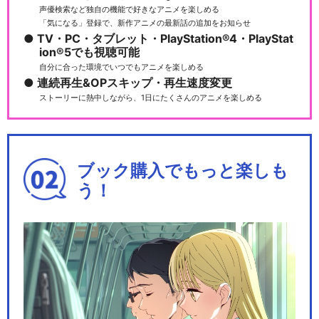
声優検索など独自の機能で好きなアニメを楽しめる
ミュージカル『薄桜鬼』風間
「気になる」登録で、新作アニメの最新話の追加をお知らせ
千景 篇
TV・PC・タブレット・PlayStation®4・PlayStat
ion®5でも視聴可能
自分に合った環境でいつでもアニメを楽しめる
連続再生&OPスキップ・再生速度変更
ストーリーに熱中しながら、1日にたくさんのアニメを楽しめる
ミュージカル『薄桜鬼』藤堂
平助 篇
ブック購入でもっと楽しも
う！
ミュージカル『薄桜鬼』黎明
録
ミュージカル『薄桜鬼』新選
組奇譚