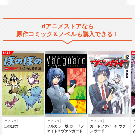
薄桜鬼 雪華録 第三章 ～原田
左之助～
dアニメストアなら
原作コミック＆ノベルも購入できる！
薄桜鬼 雪華録 第四章 ～藤堂
平助～
薄桜鬼 雪華録 第五章 ～土方
歳三～
薄桜鬼 雪華録 第六章 ～風間
コミック
コミック
コミック
千景～
ぼのぼの
フルカラー版 カードフ
カードファイト‼ ヴァ
ァイト‼ ヴァンガード
ンガード