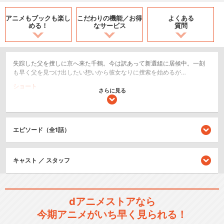
アニメもブックも
楽し
こだわりの機能／
お得
よくある
める！
なサービス
質問
失踪した父を捜しに京へ来た千鶴。今は訳あって新選組に居候中。一刻
も早く父を見つけ出したい想いから彼女なりに捜索を始めるが…
ショート
さらに見る
コメディ/ギャグ
シリーズ／関連のアニメ作品
エピソード（全1話）
薄桜鬼
キャスト ／ スタッフ
dアニメストアなら
薄桜鬼碧血録 全10話＋特別
今期アニメがいち早く見られる！
編