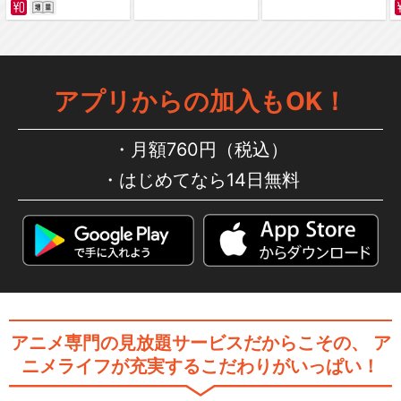
劇場版 薄桜鬼 第一章 京都乱
舞
アプリからの加入もOK！
月額760円（税込）
劇場版 薄桜鬼 第二章 士魂蒼
はじめてなら14日無料
穹
OVA「薄桜鬼」
アニメ専門の見放題サービスだからこその、
ア
ニメライフが充実するこだわりがいっぱい！
ミュージカル『薄桜鬼』斎藤