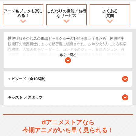
アニメもブックも
楽し
こだわりの機能／
お得
よくある
める！
なサービス
質問
世界征服を企む悪の組織ギャラクターの野望を阻止するため、国際科学
技術庁の南部博士によって秘密裏に組織された、少年少女5人による科学
忍者隊。大鷲の健をリーダーに、コンドルのジョー、白鳥のジュン、燕
の甚平、みみずくの竜のメンバーは南部博士の指令を受け、飛行空母ゴ
さらに見る
ッドフェニックスで発進。科学の力を駆使してギャラクターに戦いを挑
む。
SF/ファンタジー
エピソード（全105話）
シリーズ／関連のアニメ作品
キャスト ／ スタッフ
科学忍者隊ガッチャマンⅡ
dアニメストアなら
今期アニメがいち早く見られる！