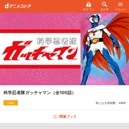
ログイン
さがす
メニュー
科学忍者隊ガッチャマン
（全105話）
気になる登録数：
4489
720p
関連ブック