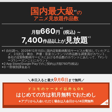
国内最大級
※1
の
アニメ見放題作品数
660
※2
月額
円
(税込) ～
7,400
見放題
※3
作品以上が
1 自社調べ。2025年12月15日に国内定額動画配信サービスが配信していたアニ
メ、2.5次元・舞台、声優・音楽コンテンツの作品数を調査員がカウント。
各社の定額制動画サービスにおける作品数のカウントにあたって、TVシリ
ーズ1シーズンごとにカウント。
2
App Store/Google Play
でのご契約は月額760円(税込)
3 一部個別課金あり
9
6
月
日
＼本日入ると最大
まで無料／
ドコモのケータイ以外もOK
はじめての方は初月無料でおためし
※アプリから入会いただく場合は入会日から14日間無料