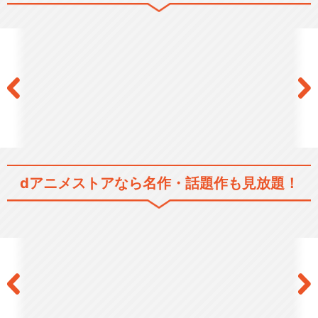
科学忍者隊ガッチャマンＦ
劇場版『科学忍者隊ガッチャ
マン』
dアニメストアなら
名作・話題作も見放題！
ＧＡＴＣＨＡＭＡＮ
ガッチャマン クラウズ