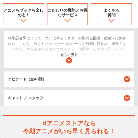
アニメもブックも
楽し
こだわりの機能／
お得
よくある
める！
なサービス
質問
科学忍者隊によって、ついにギャラクターの影の支配者・総裁Ｘは倒さ
れた。しかし、残されたたった一つのパーツが自我に目覚め、総裁Ｚと
して復活。世界征服を目論むエゴボスラー伯爵率いる巨大犯罪シンジケ
ート“エゴボスラーファミリー”と手を組み、新たなギャラクターを結成し
さらに見る
た。決死の戦いによってようやく掴んだ平和を乱す敵の出現に、科学忍
者隊は最新鋭戦闘機ガッチャスパルタンで出撃。総裁Ｚとエゴボスラー
伯爵率いる新生ギャラクターと、科学忍者隊の地球の命運を賭けた壮絶
な戦いが再び始まった。
エピソード（全48話）
SF/ファンタジー
キャスト ／ スタッフ
シリーズ／関連のアニメ作品
科学忍者隊ガッチャマン
dアニメストアなら
今期アニメがいち早く見られる！