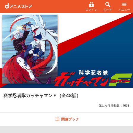
ログイン
さがす
メニュー
科学忍者隊ガッチャマンＦ
（全48話）
気になる登録数：
1638
関連ブック