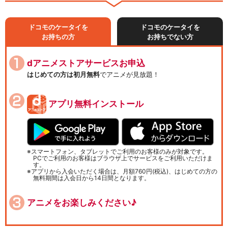
ドコモのケータイを
ドコモのケータイを
お持ちの方
お持ちでない方
dアニメストアサービスお申込
はじめての方は初月無料
でアニメが見放題！
アプリ無料インストール
スマートフォン、タブレットでご利用のお客様のみが対象です。
PCでご利用のお客様はブラウザ上でサービスをご利用いただけま
す。
アプリから入会いただく場合は、月額760円(税込)、はじめての方の
無料期間は入会日から14日間となります。
アニメをお楽しみください♪