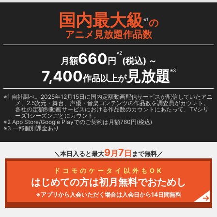
国内最大級
※1
の
アニメ見放題作品数
660
※2
月額
円
(税込) ～
7,400
見放題
※3
作品以上が
1 自社調べ。2025年12月15日に国内定額動画配信サービスが配信していたアニ
メ、2.5次元・舞台、声優・音楽コンテンツの作品数を調査員がカウント。
各社の定額制動画サービスにおける作品数のカウントにあたって、TVシリ
ーズ1シーズンごとにカウント。
2
App Store/Google Play
でのご契約は月額760円(税込)
3 一部個別課金あり
9
7
月
日
＼本日入ると最大
まで無料／
ドコモのケータイ以外もOK
はじめての方は初月無料でおためし
※アプリから入会いただく場合は入会日から14日間無料