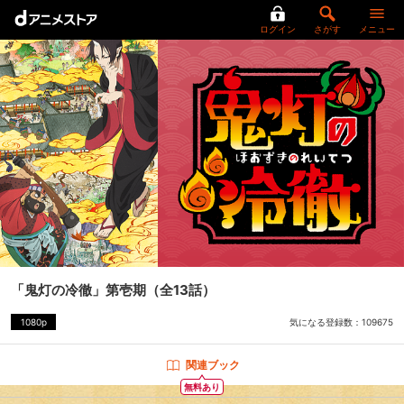
ログイン
さがす
メニュー
「鬼灯の冷徹」第壱期
（全13話）
気になる登録数：
109675
1080p
関連ブック
無料あり