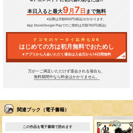
9
7
月
日
本日入ると最大
まで無料
※以降は月額660円(税込)がかかります。
App Store/Google Play
でのご契約は月額760円(税込)
ドコモのケータイ以外もOK
はじめての方は初月無料でおためし
※アプリから入会いただく場合は入会日から14日間無料
万が一ご満足いただけず
退会される場合も、
無料期間中なら料金はかかりません。
関連ブック（電子書籍）
この作品を電子書籍で読めます