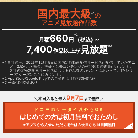
国内最大級
※1
の
アニメ見放題作品数
660
※2
月額
円
(税込) ～
7,400
見放題
※3
作品以上が
1 自社調べ。2025年12月15日に国内定額動画配信サービスが配信していたアニ
メ、2.5次元・舞台、声優・音楽コンテンツの作品数を調査員がカウント。
各社の定額制動画サービスにおける作品数のカウントにあたって、TVシリ
ーズ1シーズンごとにカウント。
2
App Store/Google Play
でのご契約は月額760円(税込)
3 一部個別課金あり
9
7
月
日
＼本日入ると最大
まで無料／
ドコモのケータイ以外もOK
はじめての方は初月無料でおためし
※アプリから入会いただく場合は入会日から14日間無料