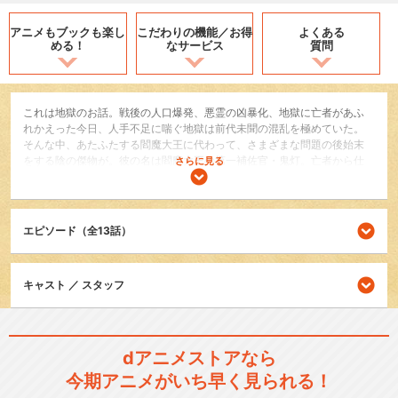
アニメもブックも
楽し
こだわりの機能／
お得
よくある
める！
なサービス
質問
これは地獄のお話。戦後の人口爆発、悪霊の凶暴化、地獄に亡者があふ
れかえった今日、人手不足に喘ぐ地獄は前代未聞の混乱を極めていた。
そんな中、あたふたする閻魔大王に代わって、さまざまな問題の後始末
をする陰の傑物が。彼の名は閻魔大王の第一補佐官・鬼灯。亡者から仕
さらに見る
事をサボる閻魔大王まで容赦なく呵責する鬼灯の、忙しくも案外楽しげ
な地獄の毎日が今ここに登場!
SF/ファンタジー
エピソード（全13話）
コメディ/ギャグ
日常/ほのぼの
キャスト ／ スタッフ
シリーズ／関連のアニメ作品
「鬼灯の冷徹」第弐期
dアニメストアなら
今期アニメがいち早く見られる！