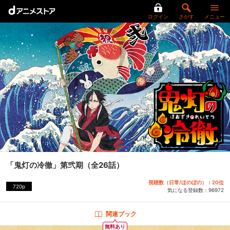
ログイン
さがす
メニュー
「鬼灯の冷徹」第弐期
（全26話）
視聴数（日常/ほのぼの）：20位
720p
気になる登録数：
96972
関連ブック
無料あり