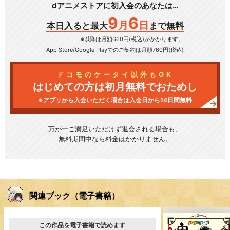
dアニメストアに初入会のあなたは…
9
6
月
日
本日入ると最大
まで無料
※以降は月額660円(税込)がかかります。
App Store/Google Play
でのご契約は月額760円(税込)
ドコモのケータイ以外もOK
はじめての方は初月無料でおためし
※アプリから入会いただく場合は入会日から14日間無料
万が一ご満足いただけず
退会される場合も、
無料期間中なら料金はかかりません。
関連ブック（電子書籍）
この作品を電子書籍で読めます