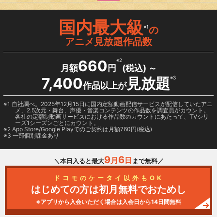
国内最大級
※1
の
アニメ見放題作品数
660
※2
月額
円
(税込) ～
7,400
見放題
※3
作品以上が
1 自社調べ。2025年12月15日に国内定額動画配信サービスが配信していたアニ
メ、2.5次元・舞台、声優・音楽コンテンツの作品数を調査員がカウント。
各社の定額制動画サービスにおける作品数のカウントにあたって、TVシリ
ーズ1シーズンごとにカウント。
2
App Store/Google Play
でのご契約は月額760円(税込)
3 一部個別課金あり
9
6
月
日
＼本日入ると最大
まで無料／
ドコモのケータイ以外もOK
はじめての方は初月無料でおためし
※アプリから入会いただく場合は入会日から14日間無料