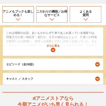
アニメもブックも
楽し
こだわりの機能／
お得
よくある
める！
なサービス
質問
これは地獄のお話。あいもかわらず亡者であふれ返っている地獄では、
閻魔大王の第一補佐官・鬼灯が、大王の補佐はもとより、亡者への呵責
や獄卒たちの指導に、現世への視察と大忙しの日々を送っていた。そん
な鬼灯といつもの仲間たちに、鬼灯の幼なじみや双子の妖怪、自由気ま
さらに見る
まな雪鬼などなど新たな面々も加わり、騒々しくも楽しい地獄の毎日が
今再び幕を開ける！
SF/ファンタジー
エピソード（全26話）
コメディ/ギャグ
日常/ほのぼの
キャスト ／ スタッフ
シリーズ／関連のアニメ作品
「鬼灯の冷徹」第壱期
dアニメストアなら
今期アニメがいち早く見られる！