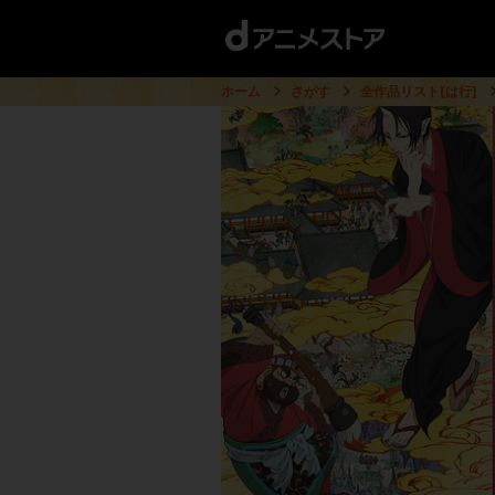
ホーム
さがす
全作品リスト[は行]