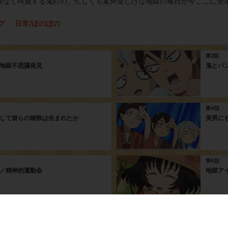
赦なく呵責する鬼灯の、忙しくも案外楽しげな地獄の毎日が今ここに登場
グ
日常/ほのぼの
第2話
地獄不思議発見
鬼とパ
第4話
して彼らの確執は生まれたか
美男に
第6話
／精神的運動会
地獄ア
第8話
地獄／地獄式鍼灸術と浄玻璃鏡の使い方
えげつ