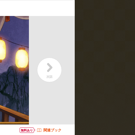
晩餐／ダイエットは地獄みたいなもの
・リリスとその夫／中国現世に妖怪が広まった
鷹志／唐瓜:柿原徹也／茄子:青山桐
関連ブック
無料あり