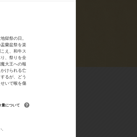
定制作:後藤みどり／キャラクターデ
ターチャイルドレコード／アニメーシ
盆地獄祭の日。
の盂蘭盆祭を楽
聞こえ、和牛ス
ぶり、祭りを全
閻魔大王への報
にかけられる亡
とするが、どう
たせいで喉を傷
る！
タ量について
い。