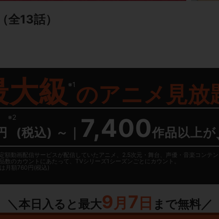
（全13話）
最大級
※1
の
アニメ見放
※2
7,400
円
(税込) ～
｜
作品以上が
日に国内定額動画配信サービスが配信していたアニメ、2.5次元・舞台、声優・音楽コン
品数のカウントにあたって、TVシリーズ1シーズンごとにカウント。
月額760円(税込)
9
7
月
日
＼本日入ると最大
まで無料／