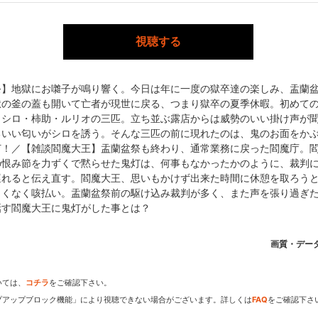
グ｣連載／監督・AR演出:鏑木ひろ／副監督:長沼範裕／シリーズ構成・設
制作:サウンドチーム・ドンファン／音楽:TOMISIRO／音楽制作:ス
視聴する
祭】地獄にお囃子が鳴り響く。今日は年に一度の獄卒達の楽しみ、盂蘭
獄の釜の蓋も開いて亡者が現世に戻る、つまり獄卒の夏季休暇。初めて
くシロ・柿助・ルリオの三匹。立ち並ぶ露店からは威勢のいい掛け声が
製作委員会
るいい匂いがシロを誘う。そんな三匹の前に現れたのは、鬼のお面をか
灯！／【雑談閻魔大王】盂蘭盆祭も終わり、通常業務に戻った閻魔庁。
の恨み節を力ずくで黙らせた鬼灯は、何事もなかったかのように、裁判
遅れると伝え直す。閻魔大王、思いもかけず出来た時間に休憩を取ろう
よくなく咳払い。盂蘭盆祭前の駆け込み裁判が多く、また声を張り過ぎ
話す閻魔大王に鬼灯がした事とは？
dアニメストアなら
期アニメがいち早く見られ
画質・デー
いては、
コチラ
をご確認下さい。
プアップブロック機能」により視聴できない場合がございます。詳しくは
FAQ
をご確認下さ