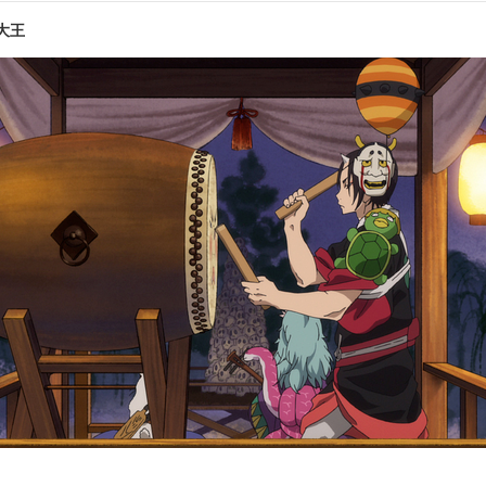
大王
第10話
になる究極の例／溢れ返ってきたヨッパ
十王の
第12話
師／お山の泥沼姉妹
レディ
訳
／桃太郎:平川大輔／シロ:小林由美子／柿助:後藤ヒロキ／ルリオ:松山
英梨／ピーチ・マキ:上坂すみれ／白澤:遊佐浩二