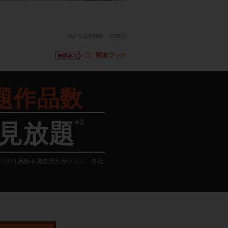
気になる登録数：
109675
関連ブック
無料あり
題作品数
※3
見放題
テンツの作品数を調査員がカウント。各社