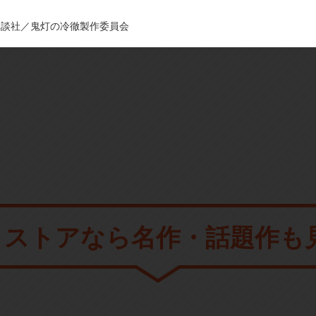
講談社／鬼灯の冷徹製作委員会
メストアなら
名作・話題作も