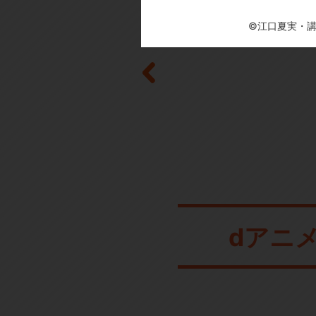
©江口夏実・
dアニ