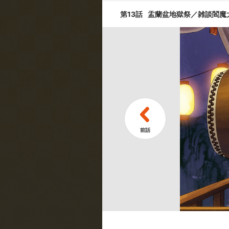
第13話
盂蘭盆地獄祭／雑談閻魔
第9話
酒と女でダメ
ライ
第11話
一寸だった法
キャスト ／ スタッフ
[キャスト]
鬼灯:安元洋貴／閻魔大王:長嶝高士
子／芥子:種﨑敦美／お香:喜多村