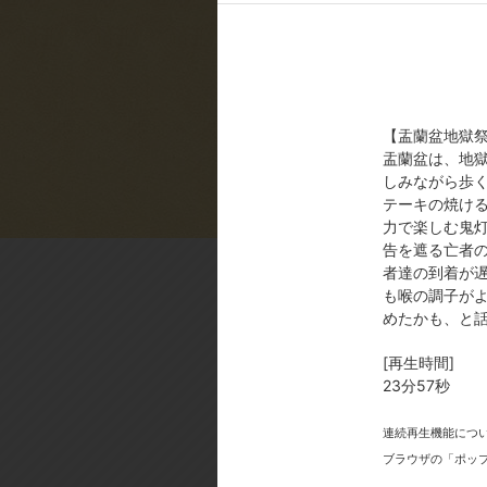
[スタッフ]
原作:江口夏実/講談社｢モーニン
ザイン・総作画監督:加藤寛崇／音響
ョン制作:WIT STUDIO
[製作年]
【盂蘭盆地獄
2014年
盂蘭盆は、地
しみながら歩
©江口夏実・講談社／鬼灯の冷徹
テーキの焼け
力で楽しむ鬼
告を遮る亡者
者達の到着が
も喉の調子が
めたかも、と
[再生時間]
今
23分57秒
連続再生機能につ
ブラウザの「ポッ