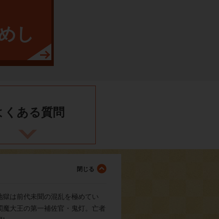
めし
よくある
質問
地獄は前代未聞の混乱を極めてい
閻魔大王の第一補佐官・鬼灯。亡者