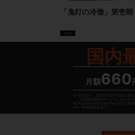
「鬼灯の冷徹」第壱期
1080p
国内
660
月額
1 自社調べ。2025年12月15
の定額制動画サービスにおける作
2
App Store/Google Play
でのご契約は
3 一部個別課金あり