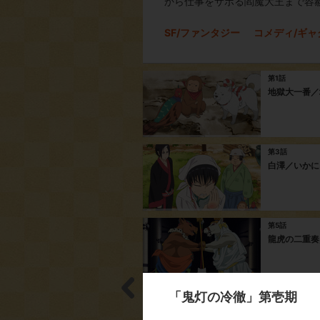
から仕事をサボる閻魔大王まで容
SF/ファンタジー
コメディ/ギャ
第1話
地獄大一番／
第3話
白澤／いかに
第5話
龍虎の二重奏
「鬼灯の冷徹」第壱期
第7話
男と女と衆合