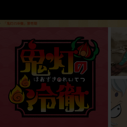
「鬼灯の冷徹」第壱期