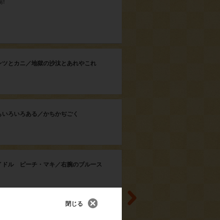
!
第
ンツとカニ／地獄の沙汰とあれやこれ
盂
もいろいろある／かちかぢごく
イドル ピーチ・マキ／右腕のブルース
閉じる
なき戦い／地獄三十六景