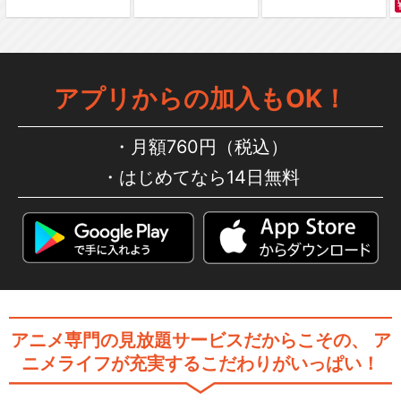
劇場版「Fate/stay night [H
アプリからの加入もOK！
e…
月額760円（税込）
はじめてなら14日無料
劇場版「Fate/stay night [H
e…
劇場版「Fate/stay night [H
e…
アニメ専門の見放題サービスだからこその、
ア
ニメライフが充実するこだわりがいっぱい！