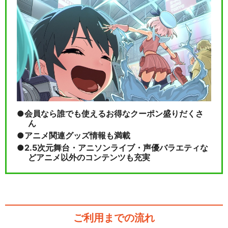
【女性マスター】Fate/Gran
d Orde…
【男性マスター】Fate/Gran
d Orde…
会員なら誰でも使えるお得なクーポン盛りだくさ
ん
アニメ関連グッズ情報も満載
閉じる
2.5次元舞台・アニソンライブ・声優バラエティな
どアニメ以外のコンテンツも充実
ご利用までの流れ