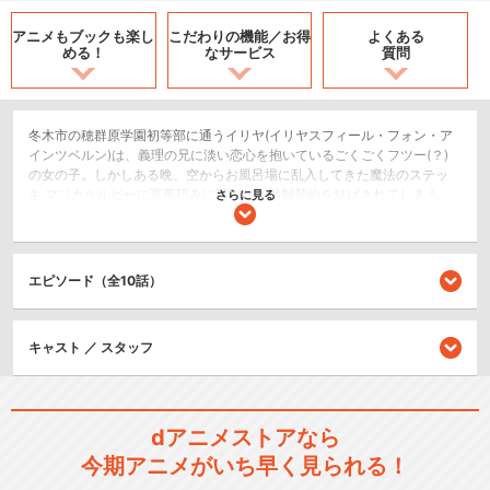
アニメもブックも
楽し
こだわりの機能／
お得
よくある
める！
なサービス
質問
冬木市の穂群原学園初等部に通うイリヤ(イリヤスフィール・フォン・ア
インツベルン)は、義理の兄に淡い恋心を抱いているごくごくフツー(？)
の女の子。しかしある晩、空からお風呂場に乱入してきた魔法のステッ
キ マジカルルビーに言葉巧みに騙され、強制契約を結ばされてしまう。
さらに見る
魔法少女プリズマ☆イリヤとなったイリヤは、ステッキの元持ち主 遠坂
凛には｢私の代わりに戦いなさい｣と命じられる始末。冬木市に眠るとい
う、英霊の宿るカードの回収をする二人の前に、美遊と名乗る謎の美少
女が現れて・・・。はたしてイリヤは全てのカードを回収し、冬木市を
エピソード（全10話）
救うことができるのか・・・！？
SF/ファンタジー
キャスト ／ スタッフ
アクション/バトル
コメディ/ギャグ
dアニメストアなら
シリーズ／関連のアニメ作品
今期アニメがいち早く見られる！