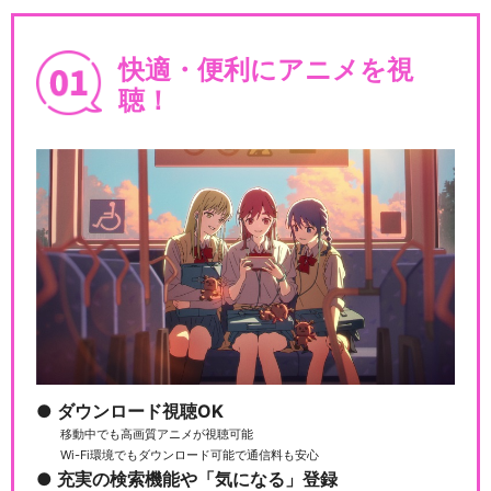
Fate/Grand Order -First…
快適・便利にアニメを視
聴！
Fate/Grand Order -MOON
L…
Fate/Grand Order -絶対魔獣
戦…
ダウンロード視聴OK
Fate/Grand Order -終局特異
移動中でも高画質アニメが視聴可能
点…
Wi-Fi環境でもダウンロード可能で通信料も安心
充実の検索機能や「気になる」登録