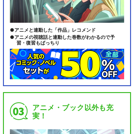
アニメと連動した「作品」レコメンド
【男性マスター】Fate/Gran
d Orde…
アニメの視聴話と連動した巻数がわかるので予
習・復習もばっちり
【女性マスター】Fate/Gran
d Orde…
【男性マスター】Fate/Gran
アニメ・ブック以外も充
d Orde…
実！