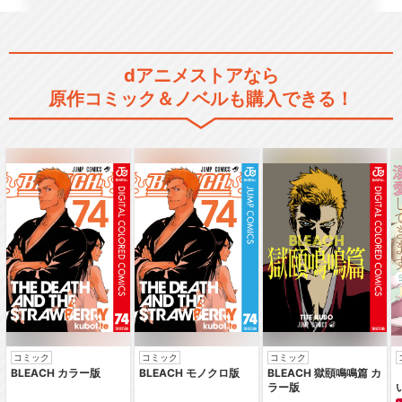
Fate/EXTRA Last Encore
dアニメストアなら
原作コミック＆ノベルも購入できる！
Fate/strange Fake -Whis…
TVアニメ『Fate/strange Fa
ke』
コミック
コミック
コミック
劇場版Fate/stay night UNL
BLEACH カラー版
BLEACH モノクロ版
BLEACH 獄頤鳴鳴篇 カ
ラー版
I…