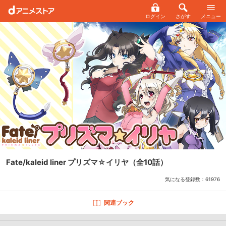
ログイン
さがす
メニュー
Fate/kaleid liner プリズマ☆イリヤ
（全10話）
気になる登録数：
61976
関連ブック