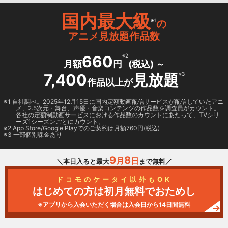
国内最大級
※1
の
アニメ見放題作品数
660
※2
月額
円
(税込) ～
7,400
見放題
※3
作品以上が
1 自社調べ。2025年12月15日に国内定額動画配信サービスが配信していたアニ
メ、2.5次元・舞台、声優・音楽コンテンツの作品数を調査員がカウント。
各社の定額制動画サービスにおける作品数のカウントにあたって、TVシリ
ーズ1シーズンごとにカウント。
2
App Store/Google Play
でのご契約は月額760円(税込)
3 一部個別課金あり
9
8
月
日
＼本日入ると最大
まで無料／
ドコモのケータイ以外もOK
はじめての方は初月無料でおためし
※アプリから入会いただく場合は入会日から14日間無料