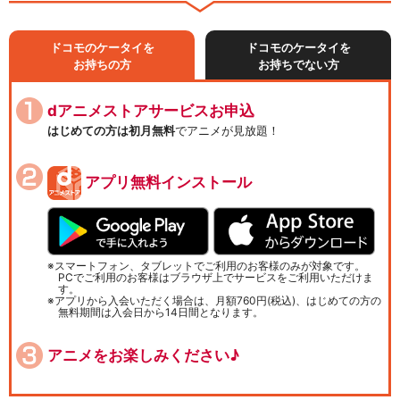
ドコモのケータイを
ドコモのケータイを
お持ちの方
お持ちでない方
dアニメストアサービスお申込
はじめての方は初月無料
でアニメが見放題！
アプリ無料インストール
スマートフォン、タブレットでご利用のお客様のみが対象です。
PCでご利用のお客様はブラウザ上でサービスをご利用いただけま
す。
アプリから入会いただく場合は、月額760円(税込)、はじめての方の
無料期間は入会日から14日間となります。
アニメをお楽しみください♪