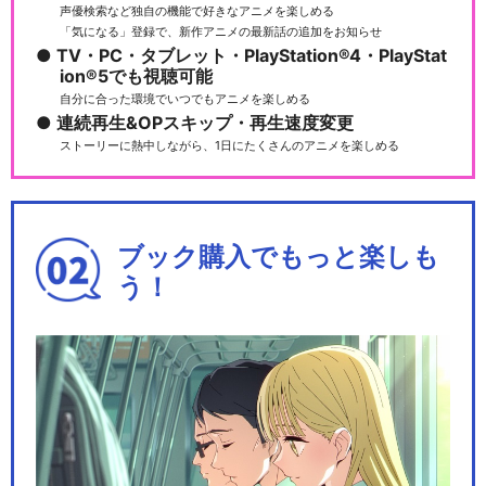
声優検索など独自の機能で好きなアニメを楽しめる
「気になる」登録で、新作アニメの最新話の追加をお知らせ
TV・PC・タブレット・PlayStation®4・PlayStat
劇場版 Fate/Grand Order -
ion®5でも視聴可能
神…
自分に合った環境でいつでもアニメを楽しめる
連続再生&OPスキップ・再生速度変更
ストーリーに熱中しながら、1日にたくさんのアニメを楽しめる
劇場版 Fate/Grand Order -
神…
ブック購入でもっと楽しも
う！
Fate/Grand Carnival 1st…
Fate/Grand Carnival 2nd…