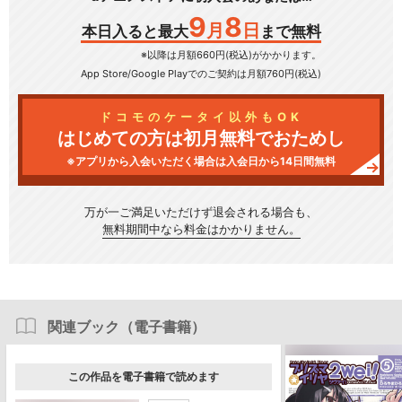
9
8
月
日
本日入ると最大
まで無料
※以降は月額660円(税込)がかかります。
App Store/Google Play
でのご契約は月額760円(税込)
ドコモのケータイ以外もOK
はじめての方は初月無料でおためし
※アプリから入会いただく場合は入会日から14日間無料
万が一ご満足いただけず
退会される場合も、
無料期間中なら料金はかかりません。
関連ブック（電子書籍）
この作品を電子書籍で読めます