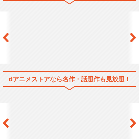
Fate/stay night
TVアニメ「Fate/stay night
[…
Fate/Zero
dアニメストアなら
名作・話題作も見放題！
Fate/Apocrypha