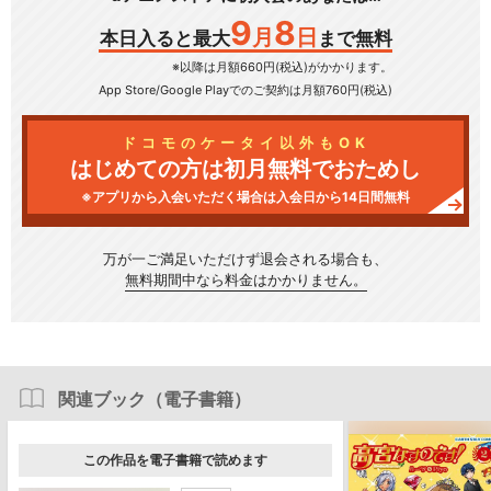
9
8
月
日
本日入ると最大
まで無料
※以降は月額660円(税込)がかかります。
App Store/Google Play
でのご契約は月額760円(税込)
ドコモのケータイ以外もOK
はじめての方は初月無料でおためし
※アプリから入会いただく場合は入会日から14日間無料
万が一ご満足いただけず
退会される場合も、
無料期間中なら料金はかかりません。
関連ブック（電子書籍）
この作品を電子書籍で読めます