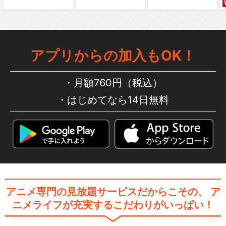
高宮なすのです！～てーきゅ
うスピンオフ～
アプリからの加入もOK！
月額760円（税込）
閉じる
はじめてなら14日無料
アニメ専門の見放題サービスだからこその、
ア
ニメライフが充実するこだわりがいっぱい！