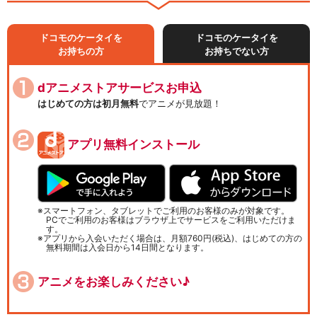
ドコモのケータイを
ドコモのケータイを
お持ちの方
お持ちでない方
dアニメストアサービスお申込
はじめての方は初月無料
でアニメが見放題！
アプリ無料インストール
スマートフォン、タブレットでご利用のお客様のみが対象です。
PCでご利用のお客様はブラウザ上でサービスをご利用いただけま
す。
アプリから入会いただく場合は、月額760円(税込)、はじめての方の
無料期間は入会日から14日間となります。
アニメをお楽しみください♪