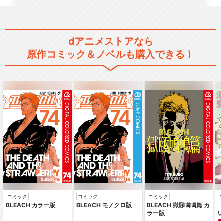
dアニメストアなら
てーきゅう 7期
原作コミック＆ノベルも購入できる！
てーきゅう 8期
てーきゅう 9期
コミック
コミック
コミック
BLEACH カラー版
BLEACH モノクロ版
BLEACH 獄頤鳴鳴篇 カ
ラー版