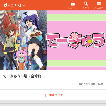
ログイン
さがす
メニュー
てーきゅう 3期
（全1話）
気になる登録数：
4491
関連ブック