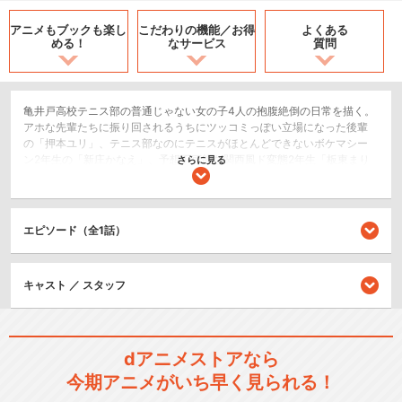
アニメもブックも
楽し
こだわりの機能／
お得
よくある
める！
なサービス
質問
亀井戸高校テニス部の普通じゃない女の子4人の抱腹絶倒の日常を描く。
アホな先輩たちに振り回されるうちにツッコミっぽい立場になった後輩
の「押本ユリ」、テニス部なのにテニスがほとんどできないボケマシー
ン2年生の「新庄かなえ」、予想不可能な関西風ド変態2年生「板東まり
さらに見る
も」、何でもお金で解決しちゃう謎多き天然お嬢様2年生「高宮なす
の」。遂に3期突入で、もはや手がつけられなくなったアホ4人のテニス
をほとんどしない学園生活。
エピソード（全1話）
コメディ/ギャグ
ショート
キャスト ／ スタッフ
シリーズ／関連のアニメ作品
てーきゅう
dアニメストアなら
今期アニメがいち早く見られる！