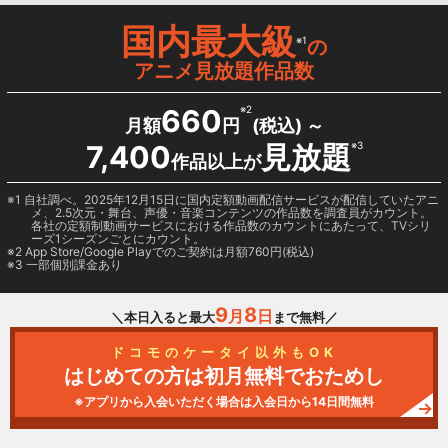
国内最大級
※1
の
アニメ見放題作品数
660
※2
月額
円
(税込) ～
7,400
見放題
※3
作品以上が
1 自社調べ。2025年12月15日に国内定額動画配信サービスが配信していたアニ
メ、2.5次元・舞台、声優・音楽コンテンツの作品数を調査員がカウント。
各社の定額制動画サービスにおける作品数のカウントにあたって、TVシリ
ーズ1シーズンごとにカウント。
2
App Store/Google Play
でのご契約は月額760円(税込)
3 一部個別課金あり
9
8
月
日
＼本日入ると最大
まで無料／
ドコモのケータイ以外もOK
はじめての方は初月無料でおためし
※アプリから入会いただく場合は入会日から14日間無料