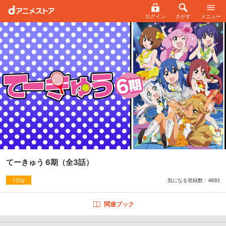
ログイン
さがす
メニュー
てーきゅう 6期
（全3話）
気になる登録数：
4692
720p
関連ブック