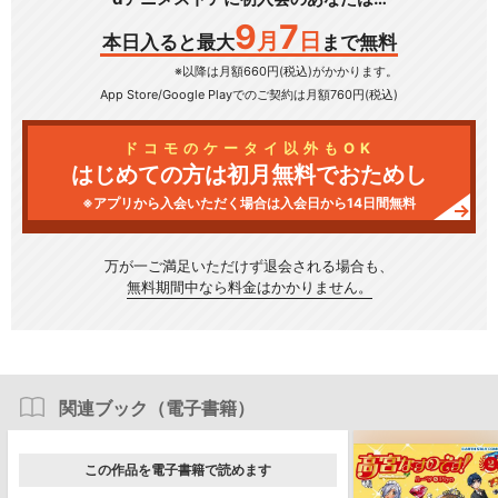
9
7
月
日
本日入ると最大
まで無料
※以降は月額660円(税込)がかかります。
App Store/Google Play
でのご契約は月額760円(税込)
ドコモのケータイ以外もOK
はじめての方は初月無料でおためし
※アプリから入会いただく場合は入会日から14日間無料
万が一ご満足いただけず
退会される場合も、
無料期間中なら料金はかかりません。
関連ブック（電子書籍）
この作品を電子書籍で読めます