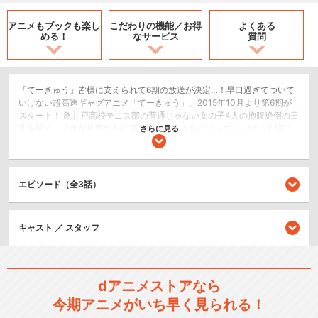
アニメもブックも
楽し
こだわりの機能／
お得
よくある
める！
なサービス
質問
「てーきゅう」皆様に支えられて6期の放送が決定…！早口過ぎてついて
いけない超高速ギャグアニメ「てーきゅう」、2015年10月より第6期が
スタート！ 亀井戸高校テニス部の普通じゃない女の子4人の抱腹絶倒の日
常を描く。アホな先輩たちに振り回されるうちにツッコミっぽい立場に
さらに見る
なった後輩の「押本ユリ」、テニス部なのにテニスがほとんどできない
ボケマシーン2年生の「新庄かなえ」、予想不可能な関西風ド変態2年生
「板東まりも」、何でもお金で解決しちゃう謎多き天然お嬢様2年生「高
宮なすの」。もはや手がつけられなくなったアホ4人の、テニスをほとん
エピソード（全3話）
どしないテニス部活動、そして学園生活がまた始まる…！
コメディ/ギャグ
キャスト ／ スタッフ
スポーツ/競技
ショート
dアニメストアなら
シリーズ／関連のアニメ作品
今期アニメがいち早く見られる！