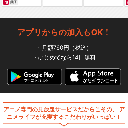
高宮なすのです！～てーきゅ
アプリからの加入もOK！
うスピンオフ～
月額760円（税込）
はじめてなら14日無料
閉じる
アニメ専門の見放題サービスだからこその、
ア
ニメライフが充実するこだわりがいっぱい！