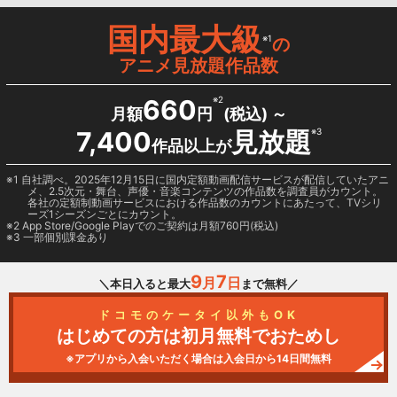
国内最大級
※1
の
アニメ見放題作品数
660
※2
月額
円
(税込) ～
7,400
見放題
※3
作品以上が
1 自社調べ。2025年12月15日に国内定額動画配信サービスが配信していたアニ
メ、2.5次元・舞台、声優・音楽コンテンツの作品数を調査員がカウント。
各社の定額制動画サービスにおける作品数のカウントにあたって、TVシリ
ーズ1シーズンごとにカウント。
2
App Store/Google Play
でのご契約は月額760円(税込)
3 一部個別課金あり
9
7
月
日
＼本日入ると最大
まで無料／
ドコモのケータイ以外もOK
はじめての方は初月無料でおためし
※アプリから入会いただく場合は入会日から14日間無料