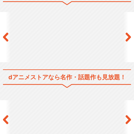
てーきゅう
てーきゅう 2期
てーきゅう 3期
dアニメストアなら
名作・話題作も見放題！
てーきゅう 4期