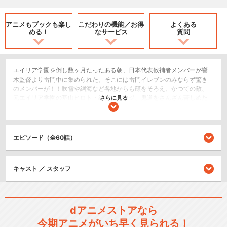
アニメもブックも
楽し
こだわりの機能／
お得
よくある
める！
なサービス
質問
エイリア学園を倒し数ヶ月たったある朝、日本代表候補者メンバーが響
木監督より雷門中に集められた。そこには雷門イレブンのみならず驚き
のメンバーが！！吹雪や綱海など各地からも顔をそろえ、かつての敵、
元エイリア学園の基山ヒロト・緑川リュウジ、鬼道をさんざん苦しめた
さらに見る
あの不動明王も選ばれていた。と、そこへ現れた監督の響木から、『フ
ットボールフロンティア・インターナショナル』が開催されることが発
表され、日本代表選手決定の選考試合が行われた。
エピソード（全60話）
スポーツ/競技
アクション/バトル
キッズ/ファミリー
キャスト ／ スタッフ
シリーズ／関連のアニメ作品
dアニメストアなら
イナズマイレブン フットボー
今期アニメがいち早く見られる！