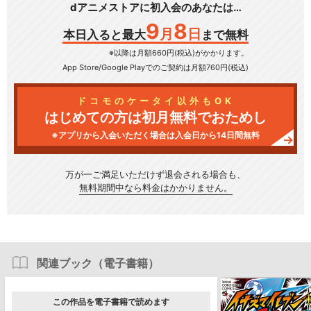
dアニメストアに初入会のあなたは…
9
8
月
日
本日入ると最大
まで無料
※以降は月額660円(税込)がかかります。
App Store/Google Play
でのご契約は月額760円(税込)
ドコモのケータイ以外もOK
はじめての方は初月無料でおためし
※アプリから入会いただく場合は入会日から14日間無料
万が一ご満足いただけず
退会される場合も、
無料期間中なら料金はかかりません。
関連ブック（電子書籍）
この作品を電子書籍で読めます