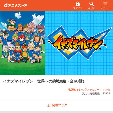
ログイン
さがす
メニュー
イナズマイレブン 世界への挑戦!!編
（全60話）
視聴数（キッズ/ファミリー）：14位
気になる登録数：
30352
関連ブック