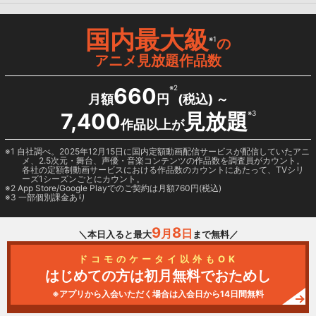
国内最大級
※1
の
アニメ見放題作品数
660
※2
月額
円
(税込) ～
7,400
見放題
※3
作品以上が
1 自社調べ。2025年12月15日に国内定額動画配信サービスが配信していたアニ
メ、2.5次元・舞台、声優・音楽コンテンツの作品数を調査員がカウント。
各社の定額制動画サービスにおける作品数のカウントにあたって、TVシリ
ーズ1シーズンごとにカウント。
2
App Store/Google Play
でのご契約は月額760円(税込)
3 一部個別課金あり
9
8
月
日
＼本日入ると最大
まで無料／
ドコモのケータイ以外もOK
はじめての方は初月無料でおためし
※アプリから入会いただく場合は入会日から14日間無料