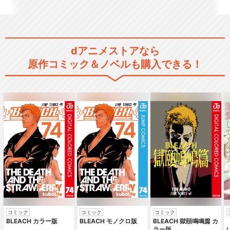
イナズマイレブンGO ギャラ
クシー
dアニメストアなら
原作コミック＆ノベルも購入できる！
イナズマイレブン アレスの天
秤
イナズマイレブン オリオンの
刻印
劇場版イナズマイレブン 最強
コミック
コミック
コミック
軍団オーガ襲来
BLEACH カラー版
BLEACH モノクロ版
BLEACH 獄頤鳴鳴篇 カ
ラー版