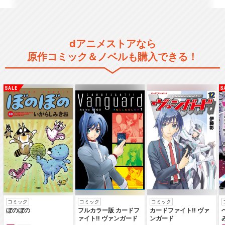
イナズマイレブンGO
dアニメストアなら
原作コミック＆ノベルも購入できる！
イナズマイレブンGO クロ
ノ・ストーン
イナズマイレブンGO ギャラ
クシー
イナズマイレブン アレスの天
コミック
コミック
コミック
秤
ぼのぼの
フルカラー版 カードフ
カードファイト‼ ヴァ
ァイト‼ ヴァンガード
ンガード