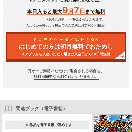
9
7
月
日
本日入ると最大
まで無料
※以降は月額660円(税込)がかかります。
App Store/Google Play
でのご契約は月額760円(税込)
ドコモのケータイ以外もOK
はじめての方は初月無料でおためし
※アプリから入会いただく場合は入会日から14日間無料
万が一ご満足いただけず
退会される場合も、
無料期間中なら料金はかかりません。
関連ブック（電子書籍）
この作品を電子書籍で読めます