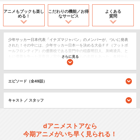
アニメもブックも
楽し
こだわりの機能／
お得
よくある
める！
なサービス
質問
少年サッカー日本代表「イナズマジャパン」のメンバーが、ついに発表
された！その中には、少年サッカー日本一を決める大会ＦＦ（フットボ
ールフロンティア）の優勝校である雷門中の稲森明日人、灰崎凌兵、と
もに優勝を争った王帝月ノ宮中の野坂悠馬らの名前もあった。各校から
さらに見る
選び抜かれた精鋭選手が集結するなか、さらに海外のクラブチームでプ
レイ経験のある新たな仲間「一星充」が招集され、イナズマジャパンは
世界の荒波へと船出しようとしていた。しかし、その先では予想をはる
かに超える試練が待っていた。謎のプレイヤー“オリオンの使徒”の存在、
エピソード（全49話）
策略、裏切り、衝突－－。いったいこの大会は、誰のためのものなの
か……。様々な思惑が渦巻く少年サッカー世界大会ＦＦＩ（フットボール
フロンティア・インターナショナル）が、今まさに始まる!!「世界への
キャスト ／ スタッフ
門」が開かれた先で、イナズマジャパンのメンバーを待つものとは！？
どんな熱い戦いが、彼らに待っているのか!? 日本（にっぽん）よ！ 世
界へ羽ばたけ！
スポーツ/競技
dアニメストアなら
アクション/バトル
今期アニメがいち早く見られる！
キッズ/ファミリー