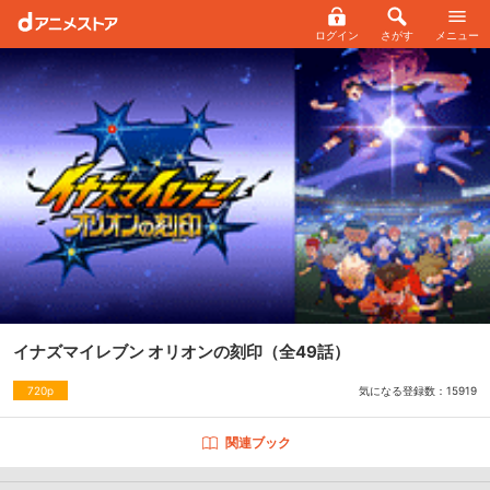
ログイン
さがす
メニュー
イナズマイレブン オリオンの刻印
（全49話）
気になる登録数：
15919
720p
関連ブック