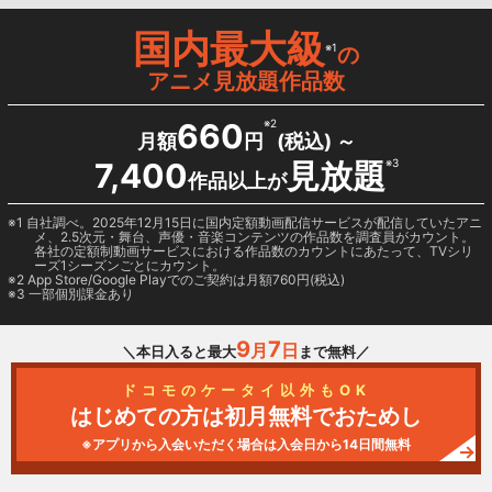
国内最大級
※1
の
アニメ見放題作品数
660
※2
月額
円
(税込) ～
7,400
見放題
※3
作品以上が
1 自社調べ。2025年12月15日に国内定額動画配信サービスが配信していたアニ
メ、2.5次元・舞台、声優・音楽コンテンツの作品数を調査員がカウント。
各社の定額制動画サービスにおける作品数のカウントにあたって、TVシリ
ーズ1シーズンごとにカウント。
2
App Store/Google Play
でのご契約は月額760円(税込)
3 一部個別課金あり
9
7
月
日
＼本日入ると最大
まで無料／
ドコモのケータイ以外もOK
はじめての方は初月無料でおためし
※アプリから入会いただく場合は入会日から14日間無料