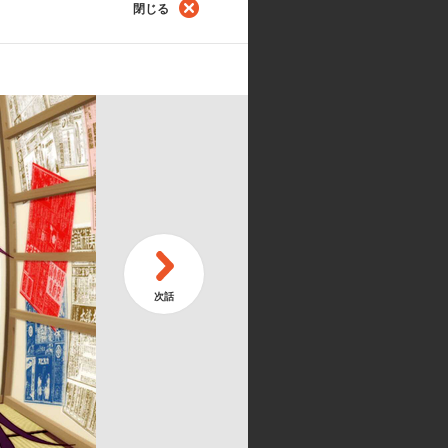
閉じる
フェニックス 其ノ參
九寺真宵:加藤英美里／神原駿河:沢
石涼子／斧乃木余接:早見沙織