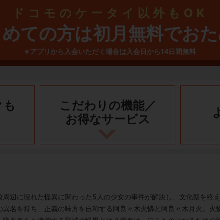
ドコモのケータイ以外もOK
じめての方は初月無料でおた
※アプリから入会いただく場合は入会日から14日間無料
クも
こだわりの機能／
お得なサービス
校周辺に現れた怪異に関わった5人の少女の事件が解決し、文化祭を終
異名を持ち、正義の味方を自称する阿良々木火憐と阿良々木月火。火憐が