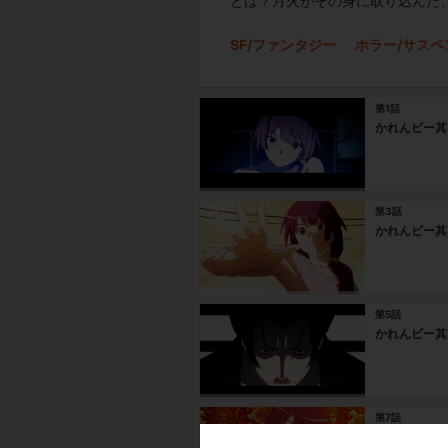
とは？月火がその身に取り込んだ
SF/ファンタジー
ホラー/サスペ
第1話
かれんビー其
第3話
かれんビー其
第5話
かれんビー其
第7話
かれんビー其