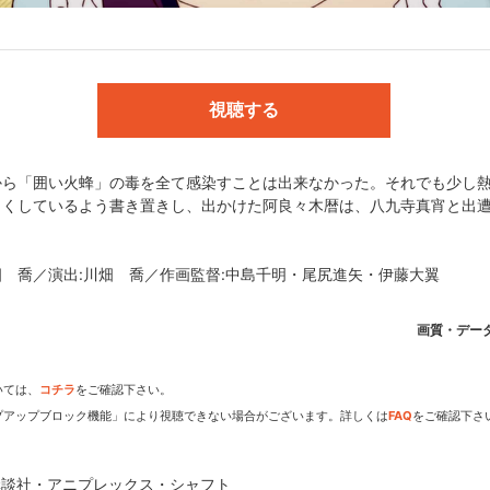
OX)／キャラクター原案:VOFAN／監督:新房昭之／シリーズ構成:東
画監督:杉山延寛・山村洋貴／シリーズディレクター:板村智幸／音楽:神
イン:武内宣之／美術監督:飯島寿治／カラーデザイン:滝沢いづみ／色彩
視聴する
／編集:松原理恵／アニメーション制作:シャフト
から「囲い火蜂」の毒を全て感染すことは出来なかった。それでも少し
しくしているよう書き置きし、出かけた阿良々木暦は、八九寺真宵と出
クス・シャフト
畑 喬／演出:川畑 喬／作画監督:中島千明・尾尻進矢・伊藤大翼
画質・デー
dアニメストアなら
いては、
コチラ
をご確認下さい。
期アニメがいち早く見られ
プアップブロック機能」により視聴できない場合がございます。詳しくは
FAQ
をご確認下さ
講談社・アニプレックス・シャフト