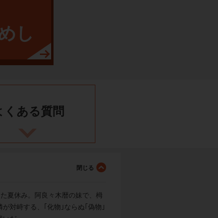
めし
よくある
質問
えた夏休み。阿良々木暦の妹で、栂
対峙する、｢化物｣ならぬ｢偽物｣