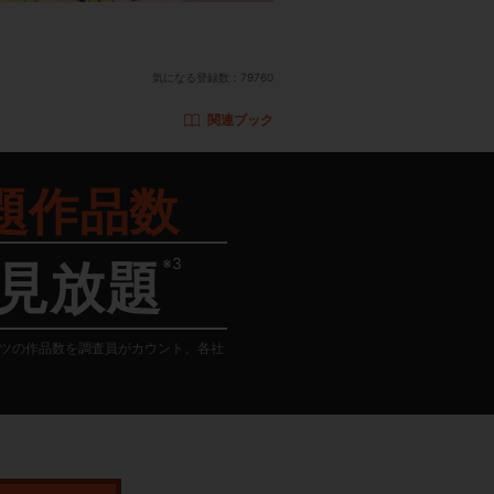
気になる登録数：
79760
関連ブック
題作品数
※3
見放題
テンツの作品数を調査員がカウント。各社