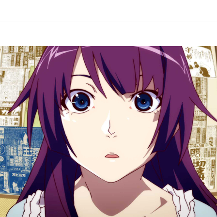
第10話
ックス 其ノ貳
つきひ
ックス 其ノ肆
火憐:喜多村英梨／阿良々木月火:井口裕香／戦場ヶ原ひたぎ:斎藤千和／八
 翼:堀江由衣／忍野 忍:坂本真綾／貝木泥舟:三木眞一郎／影縫余弦:白