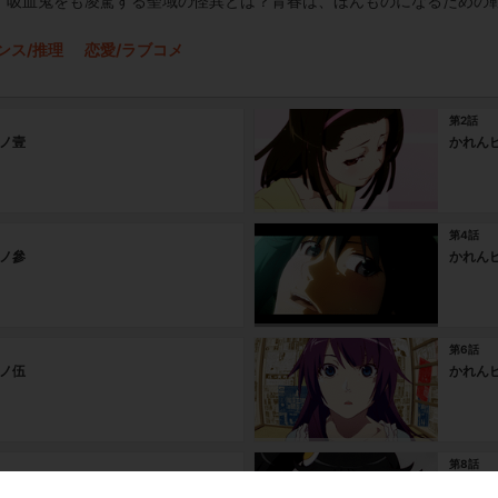
、吸血鬼をも凌駕する聖域の怪異とは？青春は、ほんものになるための
ンス/推理
恋愛/ラブコメ
第2話
ノ壹
かれん
第4話
ノ參
かれん
第6話
ノ伍
かれん
第8話
ノ漆
つきひ