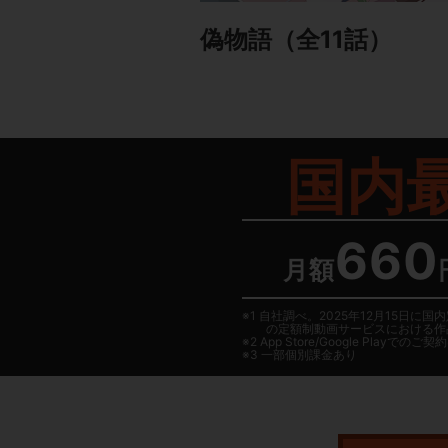
偽物語
（全11話）
国内
660
月額
1 自社調べ。2025年12月15
の定額制動画サービスにおける作
2
App Store/Google Play
でのご契約は
3 一部個別課金あり