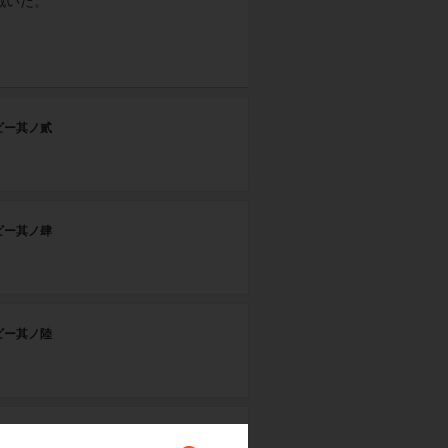
戦いだ。
ビー其ノ貳
ビー其ノ肆
ビー其ノ陸
フェニックス 其ノ壹