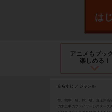
は
アニメもブッ
楽しめる！
あらすじ ／ ジャンル
蟹、蝸牛、猿、蛇、猫。直江津高
の木二中のファイヤーシスターズの