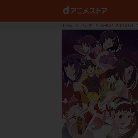
ホーム
さがす
全作品リスト[ま行]