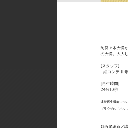
[スタッフ]
原作:西尾維新『偽物語』(講談社B
イン・総作画監督:渡辺明夫／総作
定:大原盛仁／プロダクションデザ
クト:酒井 基／撮影監督:会津孝幸
[製作年]
2012年
阿良々木火憐
の火憐。大人
©西尾維新／講談社・アニプレッ
[スタッフ]
絵コンテ:川
[再生時間]
24分10秒
連続再生機能につ
今
ブラウザの「ポッ
©西尾維新／