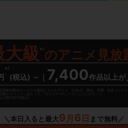
最大級
※1
の
アニメ見放
※2
7,400
円
(税込) ～
｜
作品以上が
日に国内定額動画配信サービスが配信していたアニメ、2.5次元・舞台、声優・音楽コン
品数のカウントにあたって、TVシリーズ1シーズンごとにカウント。
月額760円(税込)
9
6
月
日
＼本日入ると最大
まで無料／