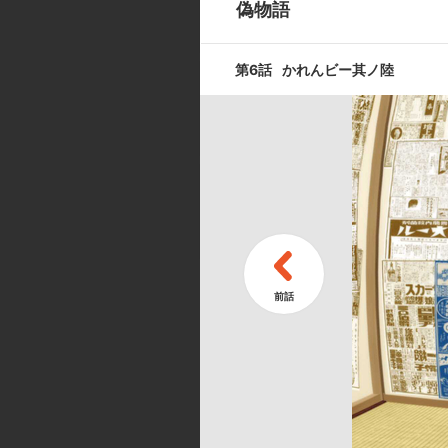
偽物語
第6話
かれんビー其ノ陸
第9話
つきひフェニ
第11話
つきひフェニ
キャスト ／ スタッフ
[キャスト]
阿良々木 暦:神谷浩史／阿良々木
城みゆき／千石撫子:花澤香菜／羽川