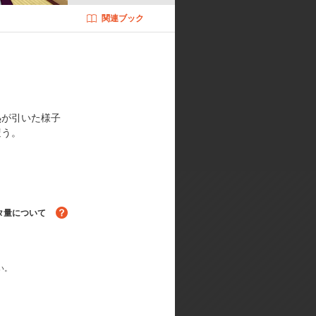
関連ブック
冨耶子・新房昭之／キャラクターデザ
前 暁／音響監督:鶴岡陽太／美術設
設定:日比野仁／ビジュアルエフェ
熱が引いた様子
遭う。
タ量について
る！
い。