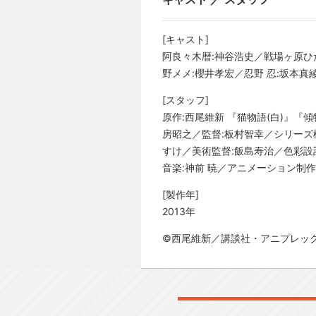
[キャスト]
阿良々木暦:神谷浩史／戦場ヶ原ひ
野メメ:櫻井孝宏／忍野 忍:坂本
[スタッフ]
原作:西尾維新 『猫物語(白)』『
房昭之／監督:板村智幸／シリーズ
すけ／美術監督:飯島寿治／色彩設
音楽:神前 暁／アニメーション制作
[製作年]
2013年
©西尾維新／講談社・アニプレッ