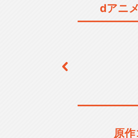
dアニ
原作