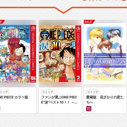
ミック
コミック
コミック
NE PIECE カラー版
ファンが選ぶONE PIEC
愛蔵版 花ざかりの君た
E“涙”ベスト10！！ ～サ
ちへ
バイバルの海 超新星編
～ カラー版