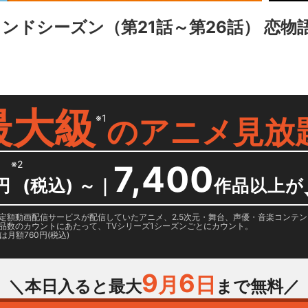
ンドシーズン（第21話～第26話） 恋物
最大級
※1
の
アニメ見放
※2
7,400
円
(税込) ～
｜
作品以上が
日に国内定額動画配信サービスが配信していたアニメ、2.5次元・舞台、声優・音楽コン
品数のカウントにあたって、TVシリーズ1シーズンごとにカウント。
月額760円(税込)
9
6
月
日
＼本日入ると最大
まで無料／