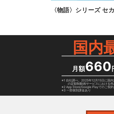
〈物語〉シリーズ セカ
国内
660
月額
1 自社調べ。2025年12月15
の定額制動画サービスにおける作
2
App Store/Google Play
でのご契約は
3 一部個別課金あり