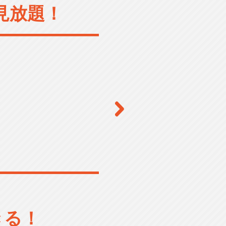
見放題！
きる！