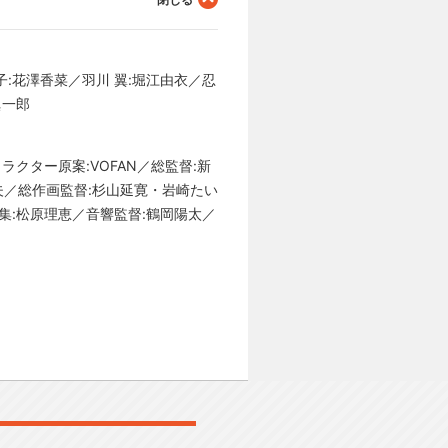
:花澤香菜／羽川 翼:堀江由衣／忍
眞一郎
クター原案:VOFAN／総監督:新
夫／総作画監督:杉山延寛・岩崎たい
集:松原理恵／音響監督:鶴岡陽太／