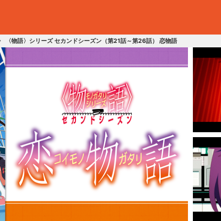
〈物語〉シリーズ セカンドシーズン（第21話～第26話） 恋物語