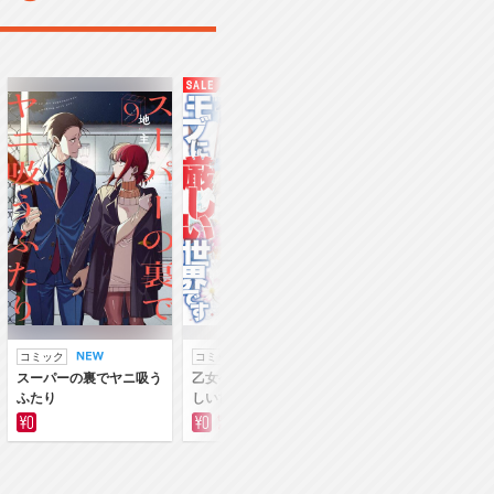
コミック
コミック
ラノベ
スーパーの裏でヤニ吸う
乙女ゲー世界はモブに厳
乙女ゲー世界はモブ
ふたり
しい世界です
しい世界です