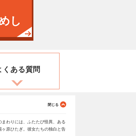
めし
よくある
質問
のまわりには、ふたたび怪異、ある
場ヶ原ひたぎ。彼女たちの独白と告