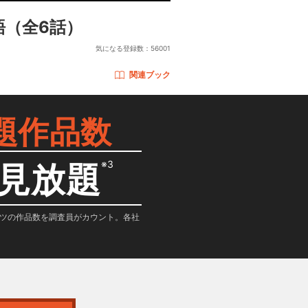
語
（全6話）
気になる登録数：
56001
関連ブック
題作品数
※3
見放題
テンツの作品数を調査員がカウント。各社