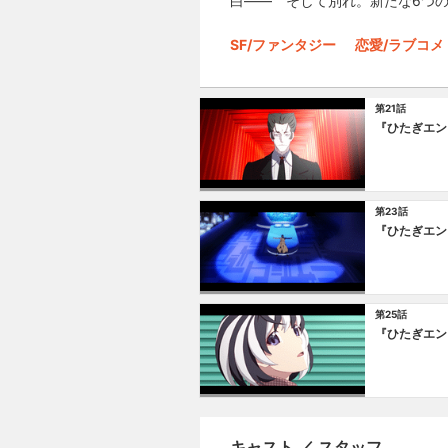
白―― そして別れ。新たな6つの
SF/ファンタジー
恋愛/ラブコメ
第21話
『ひたぎエン
第23話
『ひたぎエン
第25話
『ひたぎエン
キャスト ／ スタッフ