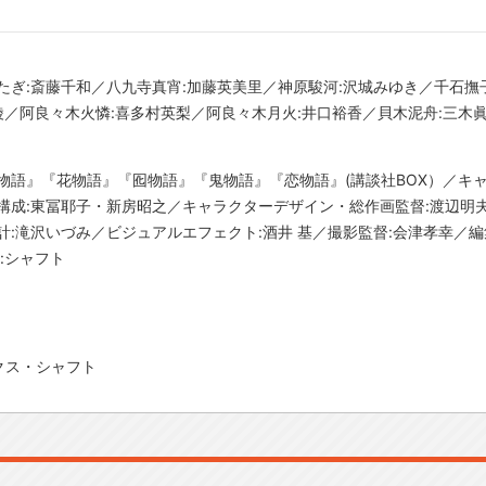
たぎ:斎藤千和／八九寺真宵:加藤英美里／神原駿河:沢城みゆき／千石撫子
真綾／阿良々木火憐:喜多村英梨／阿良々木月火:井口裕香／貝木泥舟:三木
傾物語』『花物語』『囮物語』『鬼物語』『恋物語』(講談社BOX）／キャラ
構成:東冨耶子・新房昭之／キャラクターデザイン・総作画監督:渡辺明
計:滝沢いづみ／ビジュアルエフェクト:酒井 基／撮影監督:会津孝幸／編
:シャフト
クス・シャフト