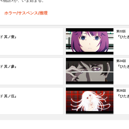
<物語>が、いま始まる。
ホラー/サスペンス/推理
第22話
ド 其ノ壹』
『ひた
第24話
ド 其ノ參』
『ひた
第26話
ド 其ノ伍』
『ひた