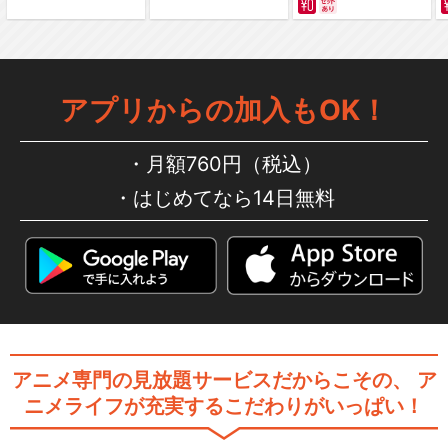
〈物語〉シリーズ セカンドシ
ーズン（第6話・第…
アプリからの加入もOK！
憑物語
月額760円（税込）
はじめてなら14日無料
終物語
アニメ専門の見放題サービスだからこその、
ア
「終物語」まよいヘル／ひた
ニメライフが充実するこだわりがいっぱい！
ぎランデブー／おうぎ…