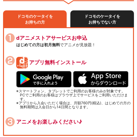
ドコモのケータイを
ドコモのケータイを
お持ちの方
お持ちでない方
dアニメストアサービスお申込
はじめての方は初月無料
でアニメが見放題！
アプリ無料インストール
スマートフォン、タブレットでご利用のお客様のみが対象です。
PCでご利用のお客様はブラウザ上でサービスをご利用いただけま
す。
アプリから入会いただく場合は、月額760円(税込)、はじめての方の
無料期間は入会日から14日間となります。
アニメをお楽しみください♪