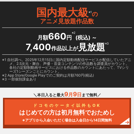
国内最大級
※1
の
アニメ見放題作品数
660
※2
月額
円
(税込) ～
7,400
見放題
※3
作品以上が
1 自社調べ。2025年12月15日に国内定額動画配信サービスが配信していたアニ
メ、2.5次元・舞台、声優・音楽コンテンツの作品数を調査員がカウント。
各社の定額制動画サービスにおける作品数のカウントにあたって、TVシリ
ーズ1シーズンごとにカウント。
2
App Store/Google Play
でのご契約は月額760円(税込)
3 一部個別課金あり
9
9
月
日
＼本日入ると最大
まで無料／
ドコモのケータイ以外もOK
はじめての方は初月無料でおためし
※アプリから入会いただく場合は入会日から14日間無料