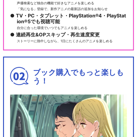
声優検索など独自の機能で好きなアニメを楽しめる
「気になる」登録で、新作アニメの最新話の追加をお知らせ
TV・PC・タブレット・PlayStation®4・PlayStat
ion®5でも視聴可能
自分に合った環境でいつでもアニメを楽しめる
傷物語〈I鉄血篇〉
連続再生&OPスキップ・再生速度変更
ストーリーに熱中しながら、1日にたくさんのアニメを楽しめる
続・終物語
ブック購入でもっと楽しも
う！
閉じる