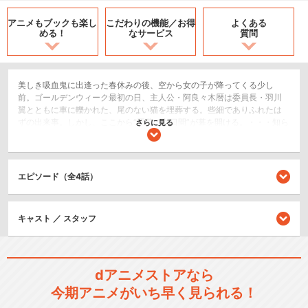
アニメもブックも
楽し
こだわりの機能／
お得
よくある
める！
なサービス
質問
美しき吸血鬼に出逢った春休みの後、空から女の子が降ってくる少し
前。ゴールデンウィーク最初の日、主人公・阿良々木暦は委員長・羽川
翼とともに車に轢かれた、尾のない猫を埋葬する。些細でありふれたは
ずの出来事。しかし、ここから“悪夢の九日間”が幕を開ける。・・・知ら
さらに見る
ぬまに、落ちているのが初恋だ。
SF/ファンタジー
ホラー/サスペンス/推理
エピソード（全4話）
恋愛/ラブコメ
キャスト ／ スタッフ
シリーズ／関連のアニメ作品
化物語
dアニメストアなら
今期アニメがいち早く見られる！