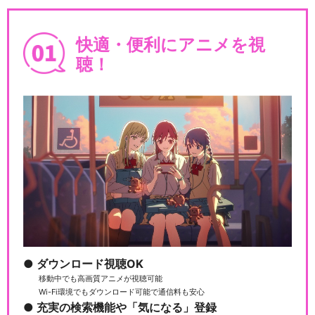
快適・便利にアニメを視
暦物語
聴！
〈物語〉シリーズ オフ&モン
スターシーズン
傷物語〈III冷血篇〉
ダウンロード視聴OK
移動中でも高画質アニメが視聴可能
Wi-Fi環境でもダウンロード可能で通信料も安心
傷物語〈II熱血篇〉
充実の検索機能や「気になる」登録