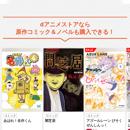
dアニメストアなら
〈物語〉シリーズ セカンドシ
原作コミック＆ノベルも購入できる！
ーズン（第17話～…
〈物語〉シリーズ セカンドシ
ーズン（第21話～…
〈物語〉シリーズ セカンドシ
ーズン（第27話～…
コミック
コミック
コミック
あはれ！名作くん
闇芝居
アズールレーン びそく
ぜんしんっ！