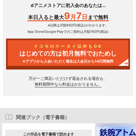
dアニメストアに初入会のあなたは…
9
7
月
日
本日入ると最大
まで無料
※以降は月額660円(税込)がかかります。
App Store/Google Play
でのご契約は月額760円(税込)
ドコモのケータイ以外もOK
はじめての方は初月無料でおためし
※アプリから入会いただく場合は入会日から14日間無料
万が一ご満足いただけず
退会される場合も、
無料期間中なら料金はかかりません。
関連ブック（電子書籍）
この作品を電子書籍で読めます