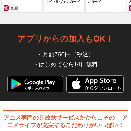
ァイト‼ ヴァンガード
ンガード
アトム ザ・ビギニング
アプリからの加入もOK！
GO!GO!アトム
月額760円（税込）
はじめてなら14日無料
ジェッターマルス
アニメ専門の見放題サービスだからこその、
ア
閉じる
ニメライフが充実するこだわりがいっぱい！