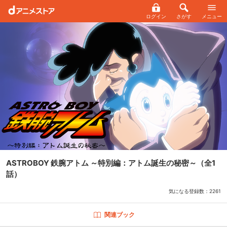
ログイン
さがす
メニュー
ASTROBOY 鉄腕アトム ～特別編：アトム誕生の秘密～
（全1
話）
気になる登録数：
2261
関連ブック