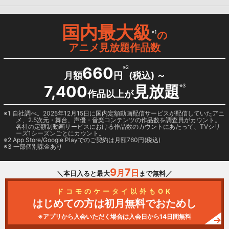
国内最大級
※1
の
アニメ見放題作品数
660
※2
月額
円
(税込) ～
7,400
見放題
※3
作品以上が
1 自社調べ。2025年12月15日に国内定額動画配信サービスが配信していたアニ
メ、2.5次元・舞台、声優・音楽コンテンツの作品数を調査員がカウント。
各社の定額制動画サービスにおける作品数のカウントにあたって、TVシリ
ーズ1シーズンごとにカウント。
2
App Store/Google Play
でのご契約は月額760円(税込)
3 一部個別課金あり
9
7
月
日
＼本日入ると最大
まで無料／
ドコモのケータイ以外もOK
はじめての方は初月無料でおためし
※アプリから入会いただく場合は入会日から14日間無料