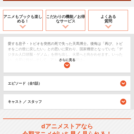
アニメもブックも
楽し
こだわりの機能／
お得
よくある
める！
なサービス
質問
愛する息子・トビオを突然の死で失った天馬博士。後悔は「再び、トビ
オをこの世に戻したい」との思いに変わり、国家機密となっていた「デ
ジタル人口頭脳・ゲノム」を持ち出し、火星へと向かわせます。いった
い、火星に何が…そして、アトム誕生の瞬間は…
さらに見る
SF/ファンタジー
ロボット/メカ
エピソード（全1話）
ドラマ/青春
シリーズ／関連のアニメ作品
キャスト ／ スタッフ
鉄腕アトム (1963)
dアニメストアなら