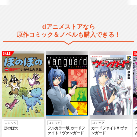
dアニメストアなら
原作コミック＆ノベルも購入できる！
ASTROBOY 鉄腕アトム
ASTROBOY 鉄腕アトム ～特
別編：アトム…
ASTROBOY 鉄腕アトム 特別
編：イワンの…
コミック
コミック
コミック
ぼのぼの
フルカラー版 カードフ
カードファイト‼ ヴァ
ァイト‼ ヴァンガード
ンガード