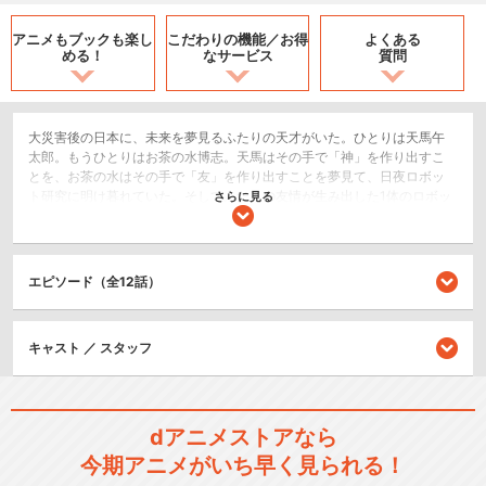
アニメもブックも
楽し
こだわりの機能／
お得
よくある
める！
なサービス
質問
大災害後の日本に、未来を夢見るふたりの天才がいた。ひとりは天馬午
太郎。もうひとりはお茶の水博志。天馬はその手で「神」を作り出すこ
とを、お茶の水はその手で「友」を作り出すことを夢見て、日夜ロボッ
ト研究に明け暮れていた。そしてふたりの友情が生み出した1体のロボッ
さらに見る
ト、A106（エーテンシックス）。A106は果たして「神」となるのか
「友」となるのか。若き天才コンビは、来るべき未来を垣間見る――。
SF/ファンタジー
エピソード（全12話）
ロボット/メカ
ドラマ/青春
キャスト ／ スタッフ
シリーズ／関連のアニメ作品
鉄腕アトム (1963)
dアニメストアなら
今期アニメがいち早く見られる！