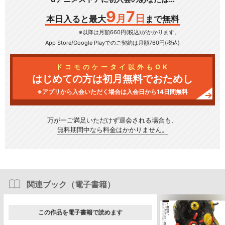
9
7
月
日
本日入ると最大
まで無料
※以降は月額660円(税込)がかかります。
App Store/Google Play
でのご契約は月額760円(税込)
ドコモのケータイ以外もOK
はじめての方は初月無料でおためし
※アプリから入会いただく場合は入会日から14日間無料
万が一ご満足いただけず
退会される場合も、
無料期間中なら料金はかかりません。
関連ブック（電子書籍）
この作品を電子書籍で読めます