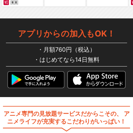
ASTROBOY 鉄腕アトム 特別
編：輝ける地…
アプリからの加入もOK！
GO!GO!アトム
月額760円（税込）
はじめてなら14日無料
ジェッターマルス
アニメ専門の見放題サービスだからこその、
ア
ニメライフが充実するこだわりがいっぱい！
閉じる