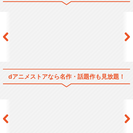
鉄腕アトム（1980）
鉄腕アトム 宇宙の勇者
dアニメストアなら
名作・話題作も見放題！
鉄腕アトム 青騎士の巻
鉄腕アトム ～地球最後の日～