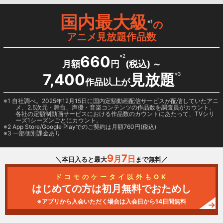
国内最大級
※1
の
アニメ見放題作品数
660
※2
月額
円
(税込) ～
7,400
見放題
※3
作品以上が
1 自社調べ。2025年12月15日に国内定額動画配信サービスが配信していたアニ
メ、2.5次元・舞台、声優・音楽コンテンツの作品数を調査員がカウント。
各社の定額制動画サービスにおける作品数のカウントにあたって、TVシリ
ーズ1シーズンごとにカウント。
2
App Store/Google Play
でのご契約は月額760円(税込)
3 一部個別課金あり
9
7
月
日
＼本日入ると最大
まで無料／
ドコモのケータイ以外もOK
はじめての方は初月無料でおためし
※アプリから入会いただく場合は入会日から14日間無料