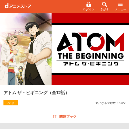
ログイン
さがす
メニュー
アトム ザ・ビギニング
（全12話）
気になる登録数：
6522
720p
関連ブック