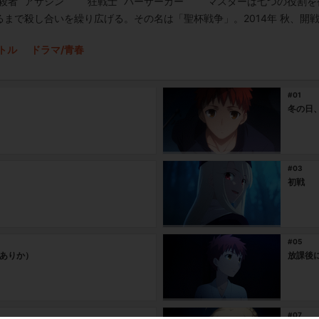
殺者 “アサシン” 狂戦士 “バーサーカー” マスターは七つの役割
まで殺し合いを繰り広げる。その名は「聖杯戦争」。2014年 秋、開戦
トル
ドラマ/青春
#01
冬の日
#03
初戦
#05
ありか）
放課後
#07