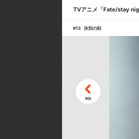
蜃気楼
TVアニメ「Fate/stay night
#13
決別の刻
#08
冬の日、心の
#10
五人目の契約
キャスト ／ スタッフ
[キャスト]
衛宮士郎:杉山紀彰／遠坂凛:植田
ツベルン:門脇舞以／葛木宗一郎: