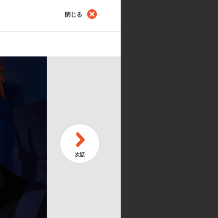
報酬
そ
閉じる
#2
距離
Un
#2
は軽やかに
冬
イリヤスフィール・フォン・アイン
木眞一郎／ライダー:浅川 悠／藤村