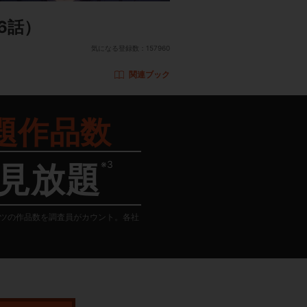
6話）
気になる登録数：
157960
関連ブック
題作品数
※3
見放題
テンツの作品数を調査員がカウント。各社