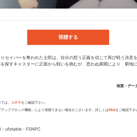
史／柳洞一成:真殿光昭／言峰綺礼:中田譲治／衛宮切嗣:小山力也／金髪の
N／キャラクター原案:武内崇／監督:三浦貴博／キャラクターデザイン:
藤功二／撮影監督:寺尾優一／3D監督:宍戸幸次郎／音楽:深澤秀行／アニメー
視聴する
R RECORDS)／2ndエンディングテーマ:Kalafina(SME Records)／
alafina(SME Records)
よりセイバーを奪われた士郎は、自分の想う正義を信じて再び戦う決意
杯を探すキャスターに正面から戦いを挑むが、思わぬ展開により 窮地
PC
画質・デー
いては、
コチラ
をご確認下さい。
プアップブロック機能」により視聴できない場合がございます。詳しくは
FAQ
をご確認下さ
dアニメストアなら
期アニメがいち早く見られ
・ufotable・FSNPC