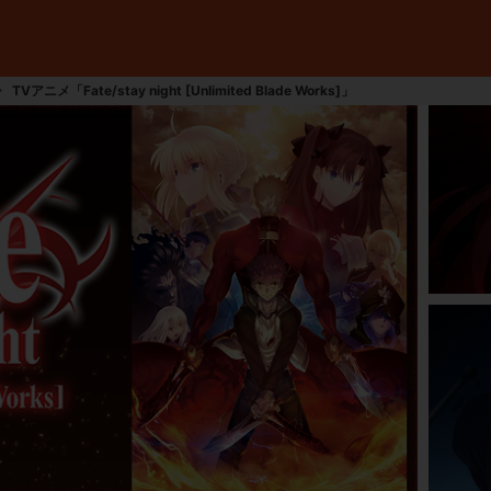
TVアニメ「Fate/stay night [Unlimited Blade Works]」