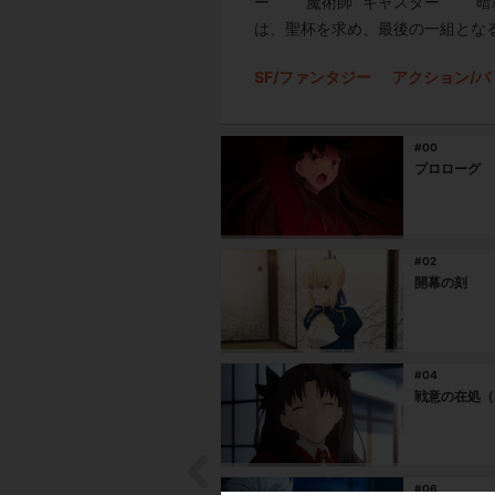
ー” 魔術師 “キャスター” 暗
は、聖杯を求め、最後の一組となる
SF/ファンタジー
アクション/バ
#00
プロローグ
#02
開幕の刻
#04
戦意の在処（
#06