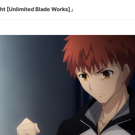
死闘の
 [Unlimited Blade Works]」
#09
所在
二人の
#11
者
来訪者
佳奈／セイバー:川澄綾子／アーチャー:諏訪部順一／間桐桜:下屋則子／
てらそままさき／ランサー:神奈延年／キャスター:田中敦子／アサシン:三