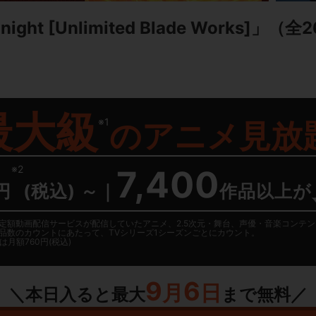
ght [Unlimited Blade Works]」
（全2
最大級
※1
の
アニメ見放
※2
7,400
円
(税込) ～
｜
作品以上が
日に国内定額動画配信サービスが配信していたアニメ、2.5次元・舞台、声優・音楽コン
品数のカウントにあたって、TVシリーズ1シーズンごとにカウント。
月額760円(税込)
9
6
月
日
＼本日入ると最大
まで無料／