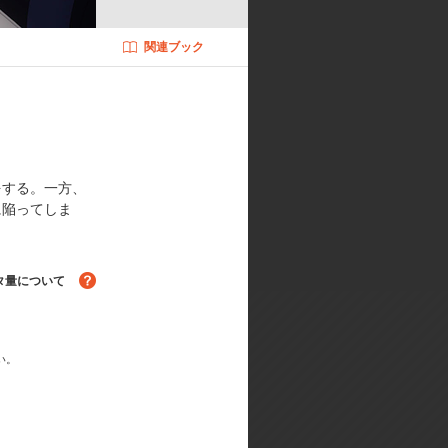
サーヴァント:関 智一
関連ブック
須藤友徳・田畑壽之・碇谷敦／色彩設
ション制作:ufotable／2nd
1stオープニングテーマ:綾野ましろ(Ari
をする。一方、
に陥ってしま
タ量について
い。
る！