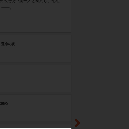
を被った使い魔一人と契約し、七組
 ――。
#1
、運命の夜
最
#1
コ
#1
に踊る
冬
#1