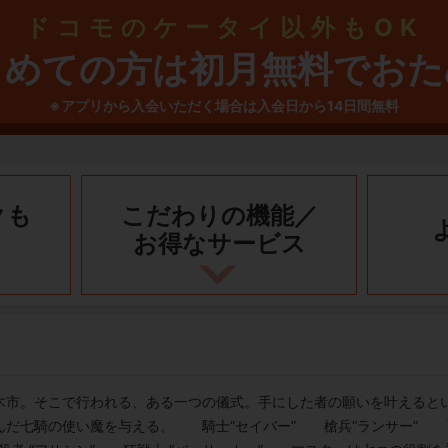
ドコモのケータイ以外もOK
じめての方は初月無料でおた
※アプリから入会いただく場合は入会日から14日間無料
クも
こだわりの機能／
お得なサービス
木市。そこで行われる、ある一つの儀式。手にした者の願いを叶えると
んだ七騎の使い魔を与える。 騎士“セイバー” 槍兵“ランサー” 