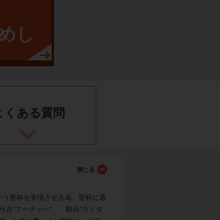
めし
よくある
質問
いう聖杯を実現させる為、聖杯に選
弓兵“アーチャー” 騎兵“ライダ