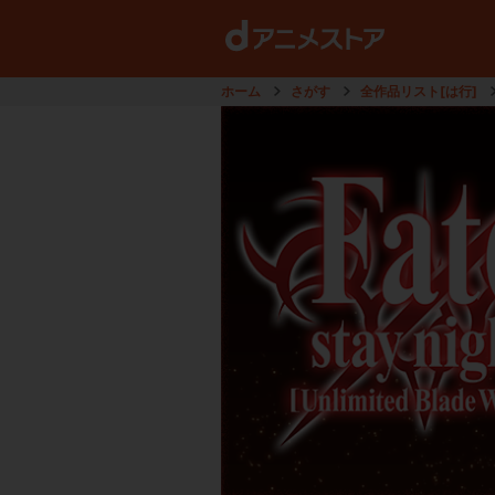
ホーム
さがす
全作品リスト[は行]