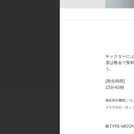
大河:伊藤美紀／間桐慎二:神谷浩
[スタッフ]
原作:奈須きのこ・TYPE-MOO
計:千葉絵美・松岡美佳／美術監督:衛
オープニングテーマ:Aimer(DefSTA
ola Japan)／1stエンディングテーマ:K
[製作年]
キャスターに
凛は教会で聖
2014年
う。
©TYPE-MOON・ufotable・FSN
[再生時間]
23分40秒
連続再生機能につ
ブラウザの「ポッ
今
©TYPE-MOON