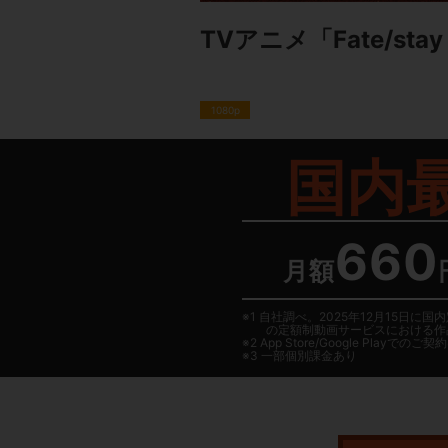
TVアニメ「Fate/stay ni
1080p
国内
660
月額
1 自社調べ。2025年12月15
の定額制動画サービスにおける作
2
App Store/Google Play
でのご契約は
3 一部個別課金あり