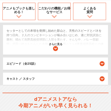
アニメもブックも
楽し
こだわりの機能／
お得
よくある
める！
なサービス
質問
セッターとしての本領を発揮し始めた影山と、天性のスピードとバネを
持つ日向。２人のコンビネーションが噛み合いはじめ、遂に対抗試合に
勝利、晴れて烏野高校排球部に入部を果たす。そんな中、バレー部顧
問・武田一鉄がもたらした吉報。それは、県ベスト4青葉城西高校との練
さらに見る
習試合だった－！
スポーツ/競技
エピソード（全25話）
シリーズ／関連のアニメ作品
キャスト ／ スタッフ
ハイキュー!!セカンドシーズ
ン
dアニメストアなら
今期アニメがいち早く見られる！
ハイキュー!! 烏野高校 ＶＳ 白