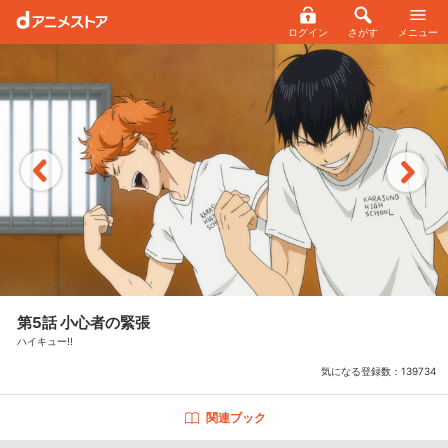
ログイン
さがす
メニュー
第5話 小心者の緊張
ハイキュー!!
気になる登録数：
139734
関連ブック