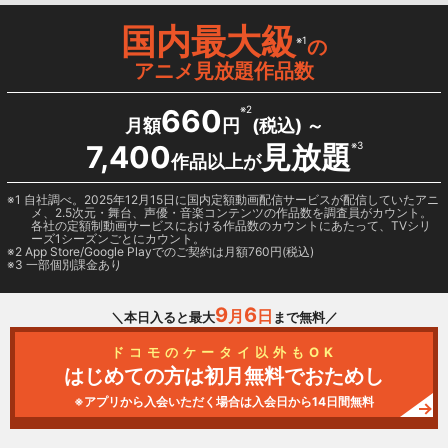
国内最大級
※1
の
アニメ見放題作品数
660
※2
月額
円
(税込) ～
7,400
見放題
※3
作品以上が
1 自社調べ。2025年12月15日に国内定額動画配信サービスが配信していたアニ
メ、2.5次元・舞台、声優・音楽コンテンツの作品数を調査員がカウント。
各社の定額制動画サービスにおける作品数のカウントにあたって、TVシリ
ーズ1シーズンごとにカウント。
2
App Store/Google Play
でのご契約は月額760円(税込)
3 一部個別課金あり
9
6
月
日
＼本日入ると最大
まで無料／
ドコモのケータイ以外もOK
はじめての方は初月無料でおためし
※アプリから入会いただく場合は入会日から14日間無料