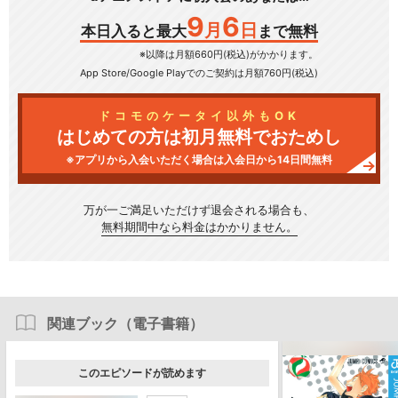
9
6
月
日
本日入ると最大
まで無料
※以降は月額660円(税込)がかかります。
App Store/Google Play
でのご契約は月額760円(税込)
ドコモのケータイ以外もOK
はじめての方は初月無料でおためし
※アプリから入会いただく場合は入会日から14日間無料
万が一ご満足いただけず
退会される場合も、
無料期間中なら料金はかかりません。
関連ブック（電子書籍）
このエピソードが読めます