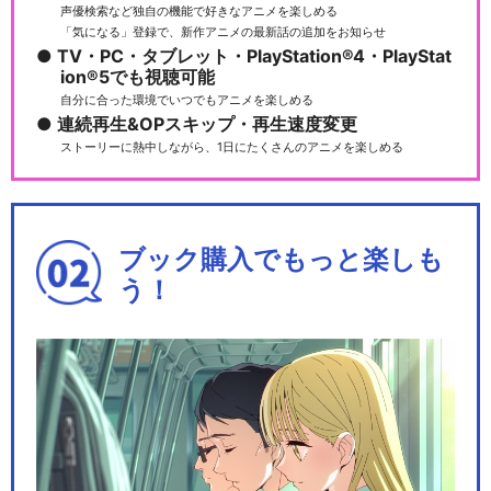
声優検索など独自の機能で好きなアニメを楽しめる
「気になる」登録で、新作アニメの最新話の追加をお知らせ
TV・PC・タブレット・PlayStation®4・PlayStat
ハイパープロジェクション演
ion®5でも視聴可能
劇「ハイキュー!!」…
自分に合った環境でいつでもアニメを楽しめる
連続再生&OPスキップ・再生速度変更
ストーリーに熱中しながら、1日にたくさんのアニメを楽しめる
人形アニメ「ハイキュー!!」
ブック購入でもっと楽しも
う！
劇場版ハイキュー!! ゴミ捨て
場の決戦
劇団「ハイキュー!!」旗揚げ
公演