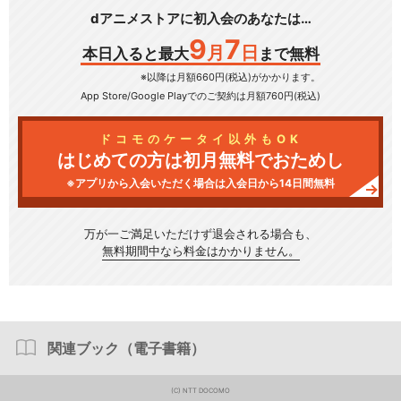
dアニメストアに初入会のあなたは…
9
7
月
日
本日入ると最大
まで無料
※以降は月額660円(税込)がかかります。
App Store/Google Play
でのご契約は月額760円(税込)
ドコモのケータイ以外もOK
はじめての方は初月無料でおためし
※アプリから入会いただく場合は入会日から14日間無料
万が一ご満足いただけず
退会される場合も、
無料期間中なら料金はかかりません。
関連ブック（電子書籍）
(C) NTT DOCOMO