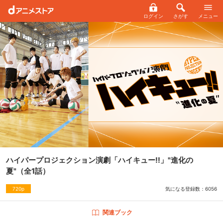
ログイン
さがす
メニュー
ハイパープロジェクション演劇「ハイキュー!!」"進化の
夏"
（全1話）
気になる登録数：
6056
720p
関連ブック