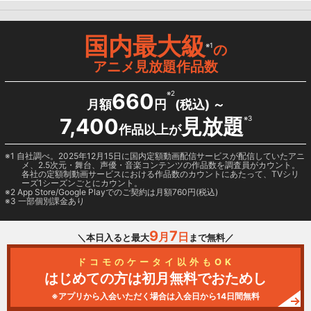
国内最大級
※1
の
アニメ見放題作品数
660
※2
月額
円
(税込) ～
7,400
見放題
※3
作品以上が
1 自社調べ。2025年12月15日に国内定額動画配信サービスが配信していたアニ
メ、2.5次元・舞台、声優・音楽コンテンツの作品数を調査員がカウント。
各社の定額制動画サービスにおける作品数のカウントにあたって、TVシリ
ーズ1シーズンごとにカウント。
2
App Store/Google Play
でのご契約は月額760円(税込)
3 一部個別課金あり
9
7
月
日
＼本日入ると最大
まで無料／
ドコモのケータイ以外もOK
はじめての方は初月無料でおためし
※アプリから入会いただく場合は入会日から14日間無料