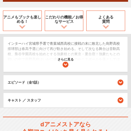
アニメもブックも
楽し
こだわりの機能／
お得
よくある
める！
なサービス
質問
インターハイ宮城県予選で青葉城西高校に接戦の末に敗北した烏野高校
排球部は春高予選に向けて再び動き始める。そして次なる舞台は音駒高
校、梟谷学園高校を始めとする強豪校との東京・夏合宿！強豪たちとの
戦いの中で烏野高校はいかに成長を遂げるのか！？ボールを落としては
さらに見る
いけない、持ってもいけない。3度のボレーで攻撃へと"繋ぐ"球技、バレ
ーボール。今、進化の時を迎える!!
2.5次元舞台
エピソード（全1話）
スポーツ/競技
キャスト ／ スタッフ
シリーズ／関連のアニメ作品
ハイキュー!!
dアニメストアなら