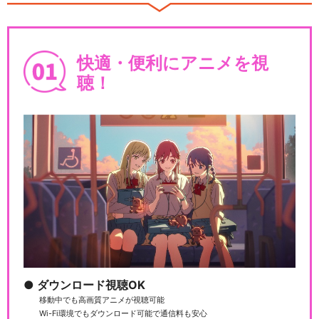
ハイパープロジェクション演
快適・便利にアニメを視
劇「ハイキュー!!」…
聴！
ハイパープロジェクション演
劇「ハイキュー!!」…
ハイパープロジェクション演
劇「ハイキュー!!」…
ダウンロード視聴OK
移動中でも高画質アニメが視聴可能
Wi-Fi環境でもダウンロード可能で通信料も安心
ハイパープロジェクション演