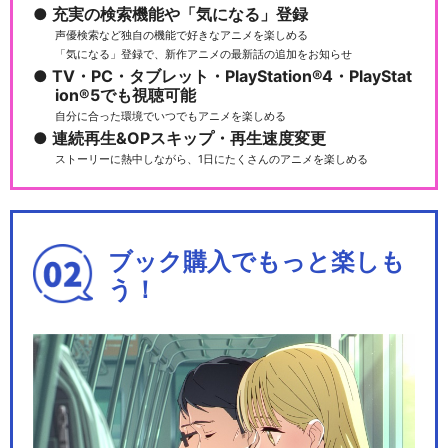
充実の検索機能や「気になる」登録
劇「ハイキュー!!」…
声優検索など独自の機能で好きなアニメを楽しめる
「気になる」登録で、新作アニメの最新話の追加をお知らせ
TV・PC・タブレット・PlayStation®4・PlayStat
ion®5でも視聴可能
自分に合った環境でいつでもアニメを楽しめる
ハイパープロジェクション演
連続再生&OPスキップ・再生速度変更
劇「ハイキュー!!」…
ストーリーに熱中しながら、1日にたくさんのアニメを楽しめる
人形アニメ「ハイキュー!!」
ブック購入でもっと楽しも
う！
劇場版ハイキュー!! ゴミ捨て
場の決戦