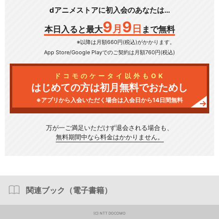
dアニメストアに初入会のあなたは…
9
9
月
日
本日入ると最大
まで無料
※以降は月額660円(税込)がかかります。
App Store/Google Play
でのご契約は月額760円(税込)
ドコモのケータイ以外もOK
はじめての方は初月無料でおためし
※アプリから入会いただく場合は入会日から14日間無料
万が一ご満足いただけず
退会される場合も、
無料期間中なら料金はかかりません。
関連ブック（電子書籍）
(C) NTT DOCOMO