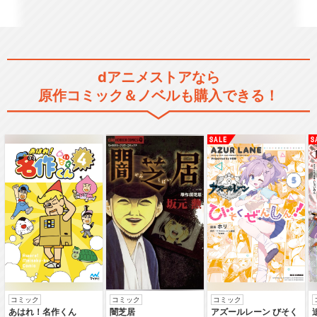
ハイキュー!! OAD
dアニメストアなら
原作コミック＆ノベルも購入できる！
ハイキュー!! OVA
ハイパープロジェクション演
劇「ハイキュー!!」…
ハイパープロジェクション演
コミック
コミック
コミック
劇「ハイキュー!!」…
あはれ！名作くん
闇芝居
アズールレーン びそく