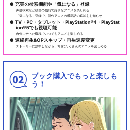
充実の検索機能や「気になる」登録
声優検索など独自の機能で好きなアニメを楽しめる
ハイパープロジェクション演
「気になる」登録で、新作アニメの最新話の追加をお知らせ
劇「ハイキュー!!」…
TV・PC・タブレット・PlayStation®4・PlayStat
ion®5でも視聴可能
自分に合った環境でいつでもアニメを楽しめる
連続再生&OPスキップ・再生速度変更
ストーリーに熱中しながら、1日にたくさんのアニメを楽しめる
ハイパープロジェクション演
劇「ハイキュー!!」…
ブック購入でもっと楽しも
う！
人形アニメ「ハイキュー!!」
劇場版ハイキュー!! ゴミ捨て
場の決戦