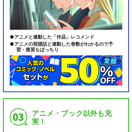
劇団「ハイキュー!!」旗揚げ
公演
アニメと連動した「作品」レコメンド
アニメの視聴話と連動した巻数がわかるので予
習・復習もばっちり
閉じる
アニメ・ブック以外も充
実！