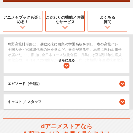
アニメもブックも
楽し
こだわりの機能／
お得
よくある
める！
なサービス
質問
烏野高校排球部は、激戦の末に白鳥沢学園高校を倒し、春の高校バレー
全国大会・宮城県代表の座を掴んだ。春高が迫る中、烏野に思わぬ報せ
が届いた･･･。影山に全日本ユース強化合宿、月島には宮城県1年生選抜
強化合宿、それぞれに招集がかかる。焦る日向は宮城県1年生選抜強化合
さらに見る
宿に押しかけるも、ボール拾いをすることに！？日向、影山、そして烏
野は更なる成長を遂げ、春高全国大会を迎えることができるのか！？バ
レーボール 排球 コート中央のネットを挟んで 2チームでボールを打
ち合うボールを落としてはいけない 持ってもいけない３度のボレーで
エピソード（全1話）
攻撃へと"繋ぐ"球技である飛べ、新生烏野！
2.5次元舞台
キャスト ／ スタッフ
スポーツ/競技
シリーズ／関連のアニメ作品
dアニメストアなら