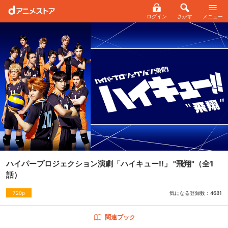
ログイン
さがす
メニュー
ハイパープロジェクション演劇「ハイキュー!!」 "飛翔"
（全1
話）
気になる登録数：
4681
720p
関連ブック