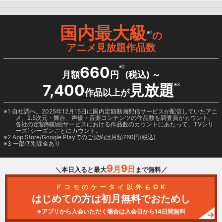
国内最大級
※1
の
アニメ見放題作品数
660
※2
月額
円
(税込) ～
7,400
見放題
※3
作品以上が
1 自社調べ。2025年12月15日に国内定額動画配信サービスが配信していたアニ
メ、2.5次元・舞台、声優・音楽コンテンツの作品数を調査員がカウント。
各社の定額制動画サービスにおける作品数のカウントにあたって、TVシリ
ーズ1シーズンごとにカウント。
2
App Store/Google Play
でのご契約は月額760円(税込)
3 一部個別課金あり
9
9
月
日
＼本日入ると最大
まで無料／
ドコモのケータイ以外もOK
はじめての方は初月無料でおためし
※アプリから入会いただく場合は入会日から14日間無料