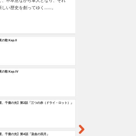
て、不本意ながら軍人となり、それ
新しい歴史を創ってゆく……。
歌 Kap.II
【
の歌 Kap.IV
【
星、千億の光】第2話「三つの赤（ドライ・ロット）」
第
星、千億の光】第4話「染血の四月」
汚名