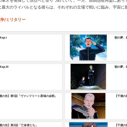
の軍才を発揮して頂点へと登りつめていく。一方、自由惑星同盟にあっ
に最大のライバルとなる彼らは、それぞれの立場で戦いに臨み、宇宙に
争/ミリタリー
ap.I
朝の夢、夜の
p.III
朝の夢、夜
億の光】第1話「ヴァンフリート星域の会戦」
【千億の
億の光】第3話「亡命者たち」
【千億の