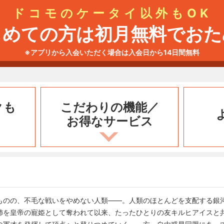
ドコモのケータイ以外もOK
じめての方は初月無料でおた
※アプリから入会いただく場合は入会日から14日間無料
クも
こだわりの機能／
お得なサービス
ものの、不毛な戦いをやめない人類――。人類のほとんどを支配する銀
姉を皇帝の寵姫として奪われて以来、たったひとりの友キルヒアイスと