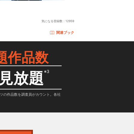
気になる登録数：
12959
関連ブック
題作品数
※3
見放題
テンツの作品数を調査員がカウント。各社