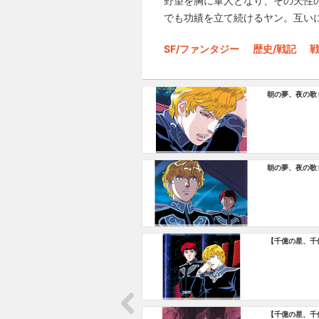
野望を胸に軍人となり、その天性
でも功績を立て続けるヤン。互い
SF/ファンタジー
歴史/戦記
戦
朝の夢、夜の歌 K
朝の夢、夜の歌 Ka
【千億の星、千
【千億の星、千