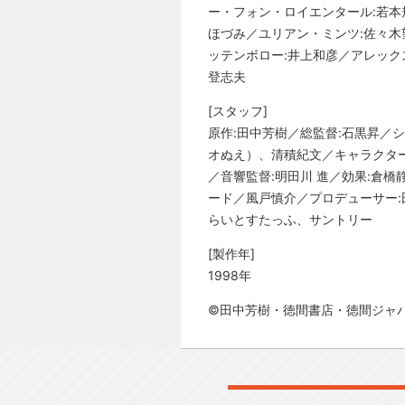
ー・フォン・ロイエンタール:若本
ほづみ／ユリアン・ミンツ:佐々木
ッテンボロー:井上和彦／アレック
登志夫
[スタッフ]
原作:田中芳樹／総監督:石黒昇／
オぬえ）、清積紀文／キャラクター
／音響監督:明田川 進／効果:倉
ード／風戸慎介／プロデューサー:
らいとすたっふ、サントリー
[製作年]
1998年
©田中芳樹・徳間書店・徳間ジャ