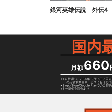
銀河英雄伝説 外伝4
国内
660
月額
1 自社調べ。2025年12月15
の定額制動画サービスにおける作
2
App Store/Google Play
でのご契約は
3 一部個別課金あり