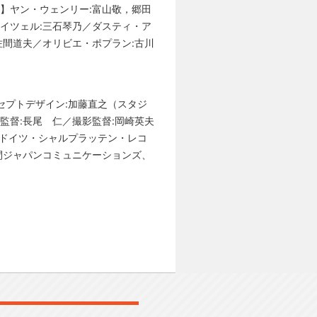
】ヤン・ウェンリー:富山敬，郷田
イツェル:三石琴乃／ダスティ・ア
佐間道夫／オリビエ・ポプラン:古川
セプトデザイン:加藤直之（スタジ
監督:長尾 仁／撮影監督:岡崎英夫
:ドイツ・シャルプラッテン・レコ
間ジャパンコミュニケーションズ、