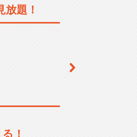
見放題！
きる！