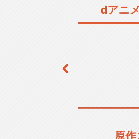
dアニ
原作