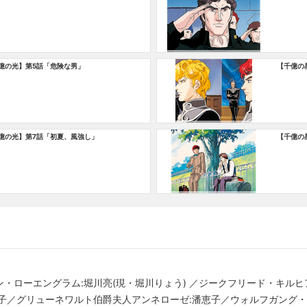
億の光】第5話「危険な男」
【千億の
億の光】第7話「初夏、風強し」
【千億の
・ローエングラム:堀川亮(現・堀川りょう) ／ジークフリード・キルヒ
子／グリューネワルト伯爵夫人アンネローゼ:潘恵子／ウォルフガング・