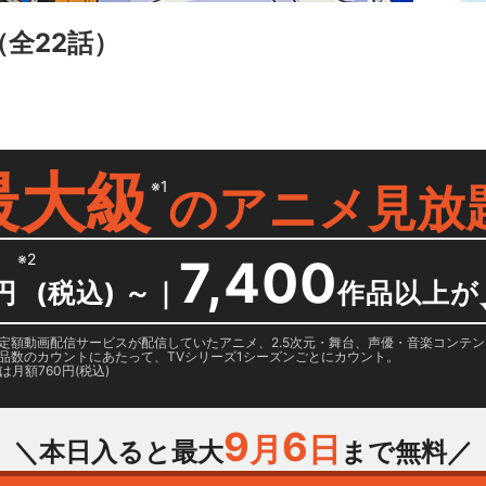
（全22話）
最大級
※1
の
アニメ見放
※2
7,400
円
(税込) ～
｜
作品以上が
日に国内定額動画配信サービスが配信していたアニメ、2.5次元・舞台、声優・音楽コン
品数のカウントにあたって、TVシリーズ1シーズンごとにカウント。
月額760円(税込)
9
6
月
日
＼本日入ると最大
まで無料／