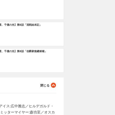
星、千億の光】第6話「混戦始末記」
汚名
星、千億の光】第8話「伯爵家後継候補」
アイス:広中雅志／ヒルデガルド・
ミッターマイヤー:森功至／オスカ