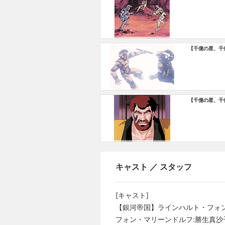
【千億の星、千
【千億の星、千
キャスト ／ スタッフ
[キャスト]
【銀河帝国】ラインハルト・フォン
フォン・マリーンドルフ:勝生真沙