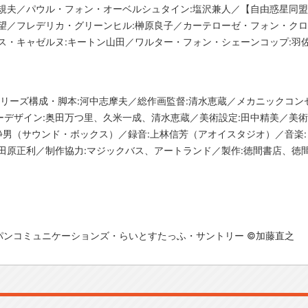
規夫／パウル・フォン・オーベルシュタイン:塩沢兼人／【自由惑星同盟
望／フレデリカ・グリーンヒル:榊原良子／カーテローゼ・フォン・クロ
ス・キャゼルヌ:キートン山田／ワルター・フォン・シェーンコップ:羽
シリーズ構成・脚本:河中志摩夫／総作画監督:清水恵蔵／メカニックコン
デザイン:奥田万つ里、久米一成、清水恵蔵／美術設定:田中精美／美術
橋静男（サウンド・ボックス）／録音:上林信芳（アオイスタジオ）／音楽
田原正利／制作協力:マジックバス、アートランド／製作:徳間書店、徳
パンコミュニケーションズ・らいとすたっふ・サントリー ©加藤直之