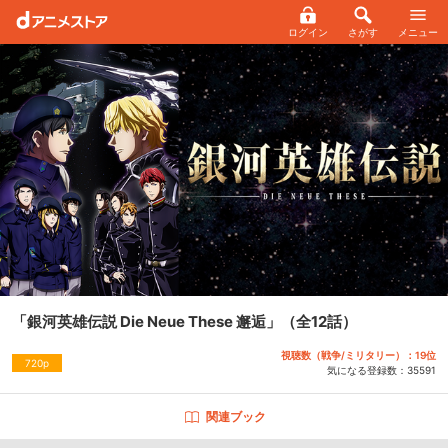
ログイン
さがす
メニュー
「銀河英雄伝説 Die Neue These 邂逅」
（全12話）
視聴数（戦争/ミリタリー）：19位
720p
気になる登録数：
35591
関連ブック