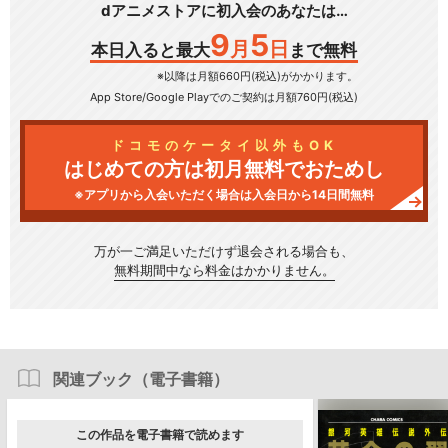
dアニメストアに初入会のあなたは…
9
5
月
日
本日入ると最大
まで無料
※以降は月額660円(税込)がかかります。
App Store/Google Play
でのご契約は月額760円(税込)
ドコモのケータイ以外もOK
はじめての方は初月無料でおためし
※アプリから入会いただく場合は入会日から14日間無料
万が一ご満足いただけず
退会される場合も、
無料期間中なら料金はかかりません。
関連ブック（電子書籍）
この作品を電子書籍で読めます