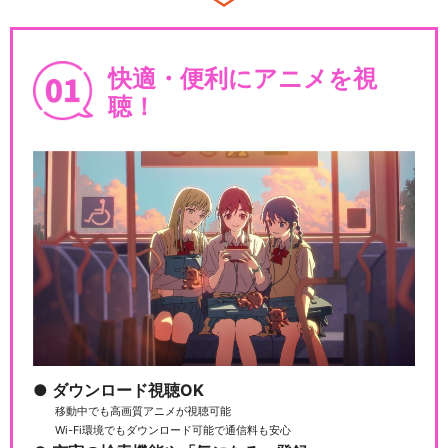
e 激…
快適・便利にアニメを視
聴！
銀河英雄伝説 Die Neue Thes
e 策…
銀河英雄伝説 第一章 銀河帝国
編
銀河英雄伝説 第四章 前篇 激
突前夜
ダウンロード視聴OK
移動中でも高画質アニメが視聴可能
Wi-Fi環境でもダウンロード可能で通信料も安心