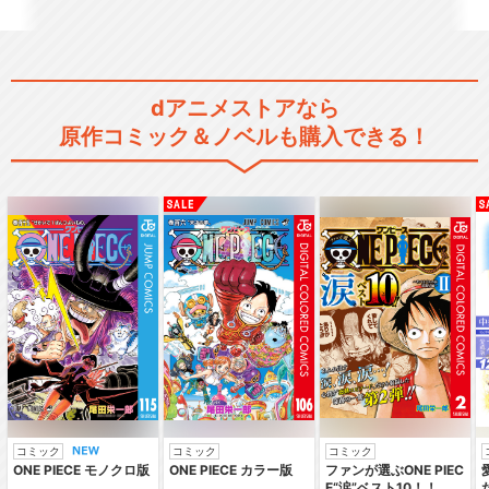
銀河英雄伝説 外伝1
dアニメストアなら
原作コミック＆ノベルも購入できる！
銀河英雄伝説 外伝2
銀河英雄伝説 外伝3
銀河英雄伝説 外伝4
コミック
コミック
コミック
ONE PIECE モノクロ版
ONE PIECE カラー版
ファンが選ぶONE PIEC
E“涙”ベスト10！！ ～