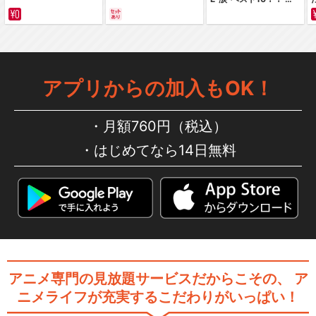
サバイバルの海 超新星
編～ カラー版
「銀河英雄伝説 Die Neue Th
ese …
アプリからの加入もOK！
月額760円（税込）
銀河英雄伝説 Die Neue Thes
はじめてなら14日無料
e 激突
銀河英雄伝説 Die Neue Thes
e 策謀
アニメ専門の見放題サービスだからこその、
ア
ニメライフが充実するこだわりがいっぱい！
銀河英雄伝説 Die Neue Thes