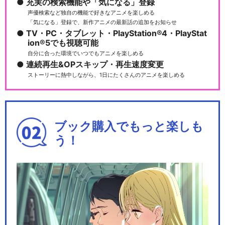
充実の検索機能や「気になる」登録
声優検索など独自の機能で好きなアニメを楽しめる
銀河英雄伝説 特別公演 星々の
「気になる」登録で、新作アニメの最新話の追加をお知らせ
軌跡
TV・PC・タブレット・PlayStation®4・PlayStat
ion®5でも視聴可能
自分に合った環境でいつでもアニメを楽しめる
連続再生&OPスキップ・再生速度変更
ストーリーに熱中しながら、1日にたくさんのアニメを楽しめる
閉じる
ブック購入でもっと楽しも
う！