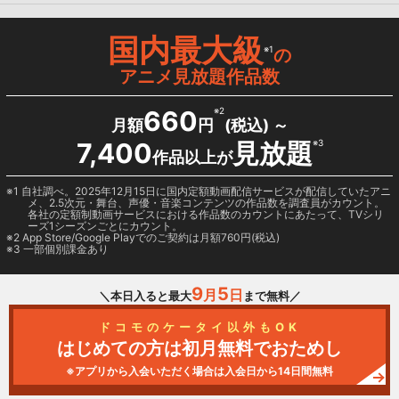
国内最大級
※1
の
アニメ見放題作品数
660
※2
月額
円
(税込) ～
7,400
見放題
※3
作品以上が
1 自社調べ。2025年12月15日に国内定額動画配信サービスが配信していたアニ
メ、2.5次元・舞台、声優・音楽コンテンツの作品数を調査員がカウント。
各社の定額制動画サービスにおける作品数のカウントにあたって、TVシリ
ーズ1シーズンごとにカウント。
2
App Store/Google Play
でのご契約は月額760円(税込)
3 一部個別課金あり
9
5
月
日
＼本日入ると最大
まで無料／
ドコモのケータイ以外もOK
はじめての方は初月無料でおためし
※アプリから入会いただく場合は入会日から14日間無料