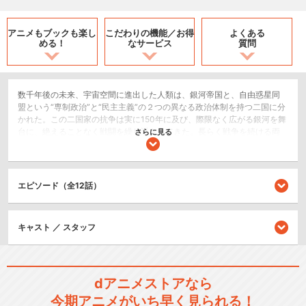
アニメもブックも
楽し
こだわりの機能／
お得
よくある
める！
なサービス
質問
数千年後の未来、宇宙空間に進出した人類は、銀河帝国と、自由惑星同
盟という“専制政治”と“民主主義”の２つの異なる政治体制を持つ二国に分
かれた。この二国家の抗争は実に150年に及び、際限なく広がる銀河を舞
台に、絶えることなく戦闘を繰り返されてきた。長らく戦争を続ける両
さらに見る
国家。銀河帝国は門閥貴族社会による腐敗が、自由惑星同盟では民主主
義の弊害とも言える衆愚政治が両国家を蝕んでいた。そして、宇宙暦8世
紀末、ふたりの天才の登場によって歴史は動く。
エピソード（全12話）
SF/ファンタジー
歴史/戦記
戦争/ミリタリー
キャスト ／ スタッフ
シリーズ／関連のアニメ作品
dアニメストアなら
銀河英雄伝説 本伝・第1期
今期アニメがいち早く見られる！