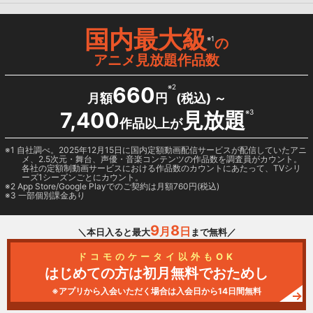
国内最大級
※1
の
アニメ見放題作品数
660
※2
月額
円
(税込) ～
7,400
見放題
※3
作品以上が
1 自社調べ。2025年12月15日に国内定額動画配信サービスが配信していたアニ
メ、2.5次元・舞台、声優・音楽コンテンツの作品数を調査員がカウント。
各社の定額制動画サービスにおける作品数のカウントにあたって、TVシリ
ーズ1シーズンごとにカウント。
2
App Store/Google Play
でのご契約は月額760円(税込)
3 一部個別課金あり
9
8
月
日
＼本日入ると最大
まで無料／
ドコモのケータイ以外もOK
はじめての方は初月無料でおためし
※アプリから入会いただく場合は入会日から14日間無料