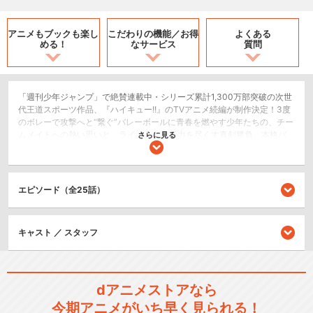
アニメもブックも
楽し
こだわりの機能／
お得
よくある
める！
なサービス
質問
「週刊少年ジャンプ」で絶賛連載中・シリーズ累計1,300万部突破の次世
代王道スポーツ作品、『ハイキュー!!』のTVアニメ続編が制作決定！3度
のボレーで攻撃へと“繋ぐ”バレーボールに青春を燃やす少年たちの、チー
ムメイトへの熱い思いと、ライバルとの死力を尽くす真剣勝負。本格バ
さらに見る
レーボール作品の魅力を、アニメーションならではの躍動感でお届けし
ます！
スポーツ/競技
エピソード（全25話）
シリーズ／関連のアニメ作品
キャスト ／ スタッフ
ハイキュー!!
dアニメストアなら
今期アニメがいち早く見られる！