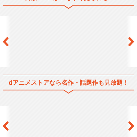
ハイキュー!! 烏野高校 ＶＳ 白
鳥沢学園高校
ハイキュー!! TO THE TOP
dアニメストアなら
名作・話題作も見放題！
ハイキュー!! OAD
ハイキュー!! OVA