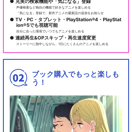
充実の検索機能や「気になる」登録
声優検索など独自の機能で好きなアニメを楽しめる
「気になる」登録で、新作アニメの最新話の追加をお知らせ
TV・PC・タブレット・PlayStation®4・PlayStat
ハイパープロジェクション演
ion®5でも視聴可能
劇「ハイキュー!!」…
自分に合った環境でいつでもアニメを楽しめる
連続再生&OPスキップ・再生速度変更
ストーリーに熱中しながら、1日にたくさんのアニメを楽しめる
人形アニメ「ハイキュー!!」
ブック購入でもっと楽しも
う！
劇場版ハイキュー!! ゴミ捨て
場の決戦