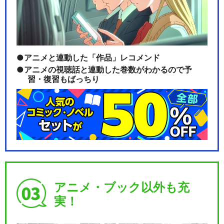
劇団「ハイキュー!!」旗揚げ
公演
アニメと連動した「作品」レコメンド
アニメの視聴話と連動した巻数がわかるので予
閉じる
習・復習もばっちり
アニメ・ブック以外も充
実！