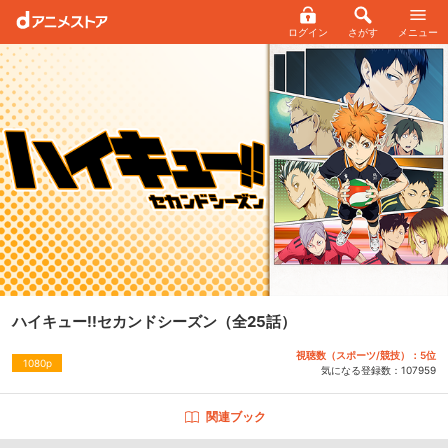
ログイン
さがす
メニュー
ハイキュー!!セカンドシーズン
（全25話）
視聴数（スポーツ/競技）：5位
1080p
気になる登録数：
107959
関連ブック