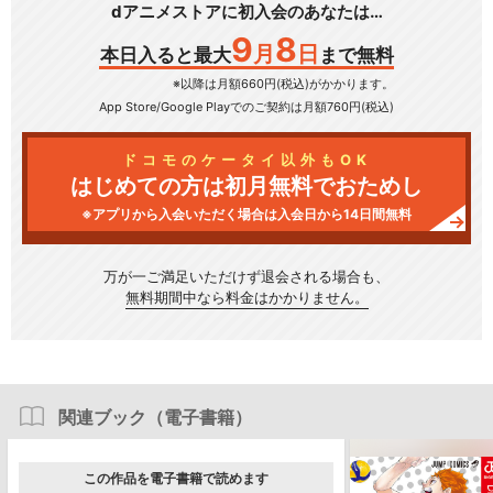
dアニメストアに初入会のあなたは…
9
8
月
日
本日入ると最大
まで無料
※以降は月額660円(税込)がかかります。
App Store/Google Play
でのご契約は月額760円(税込)
ドコモのケータイ以外もOK
はじめての方は初月無料でおためし
※アプリから入会いただく場合は入会日から14日間無料
万が一ご満足いただけず
退会される場合も、
無料期間中なら料金はかかりません。
関連ブック（電子書籍）
この作品を電子書籍で読めます