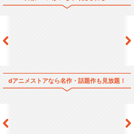
機動戦士ガンダム
機動戦士ガンダムSEED FREE
DOM
舞台『機動戦士ガンダム00 -
dアニメストアなら
名作・話題作も見放題！
破壊による再生-…
舞台『機動戦士ガンダム00 -
破壊による覚醒-…