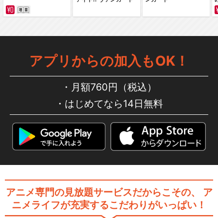
ガンダムビルドファイターズ
バトローグ
アプリからの加入もOK！
月額760円（税込）
はじめてなら14日無料
ガンダムビルドダイバーズ
ガンダムビルドダイバーズRe:
RISE
アニメ専門の見放題サービスだからこその、
ア
ニメライフが充実するこだわりがいっぱい！