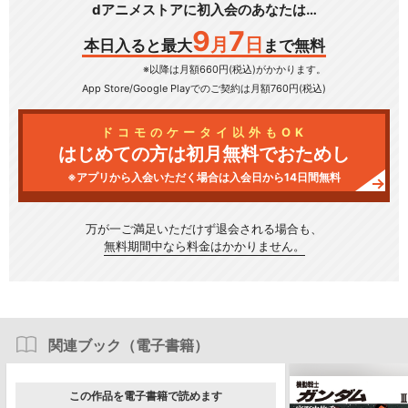
dアニメストアに初入会のあなたは…
9
7
月
日
本日入ると最大
まで無料
※以降は月額660円(税込)がかかります。
App Store/Google Play
でのご契約は月額760円(税込)
ドコモのケータイ以外もOK
はじめての方は初月無料でおためし
※アプリから入会いただく場合は入会日から14日間無料
万が一ご満足いただけず
退会される場合も、
無料期間中なら料金はかかりません。
関連ブック（電子書籍）
この作品を電子書籍で読めます