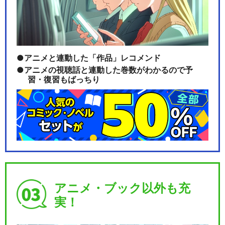
閉じる
アニメと連動した「作品」レコメンド
アニメの視聴話と連動した巻数がわかるので予
習・復習もばっちり
アニメ・ブック以外も充
実！