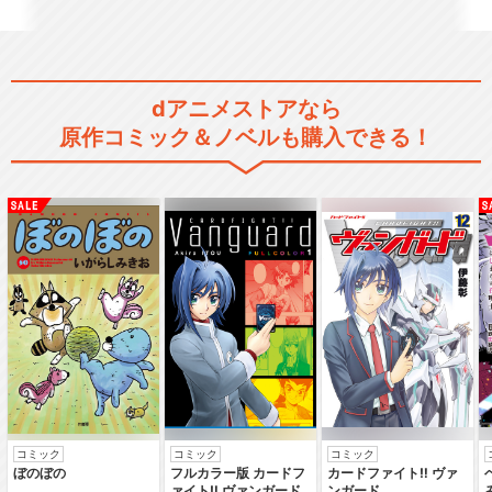
ガンダムビルドファイターズ
dアニメストアなら
原作コミック＆ノベルも購入できる！
ガンダムビルドファイターズ
トライ
ガンダムビルドファイターズ
トライ アイランド・…
ガンダムビルドファイターズ
コミック
コミック
コミック
ぼのぼの
フルカラー版 カードフ
カードファイト‼ ヴァ
GMの逆襲
ァイト‼ ヴァンガード
ンガード