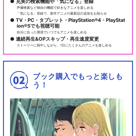
充実の検索機能や「気になる」登録
声優検索など独自の機能で好きなアニメを楽しめる
「気になる」登録で、新作アニメの最新話の追加をお知らせ
SDガンダムワールド 三国創
TV・PC・タブレット・PlayStation®4・PlayStat
傑伝
ion®5でも視聴可能
自分に合った環境でいつでもアニメを楽しめる
連続再生&OPスキップ・再生速度変更
ストーリーに熱中しながら、1日にたくさんのアニメを楽しめる
SDガンダムワールド ヒーロ
ーズ
ブック購入でもっと楽しも
う！
ガンダムビルドメタバース
機動戦士Gundam GQuuuuuu
X（ジー…