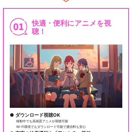
ガンダム Gのレコンギスタ
快適・便利にアニメを視
聴！
機動戦士ガンダム 鉄血のオル
フェンズ(第26話…
機動戦士ガンダムユニコーン
RE：0096
機動戦士ガンダム 水星の魔女
ダウンロード視聴OK
移動中でも高画質アニメが視聴可能
Wi-Fi環境でもダウンロード可能で通信料も安心