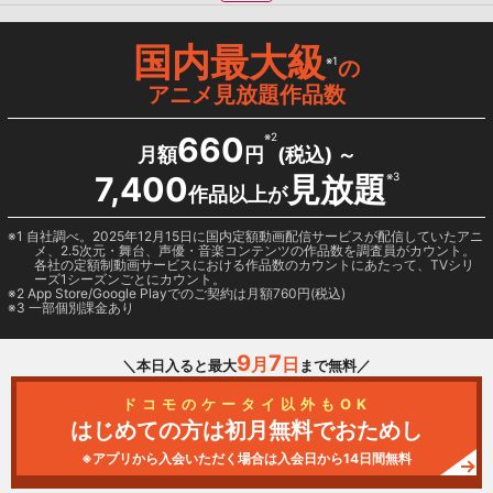
国内最大級
※1
の
アニメ見放題作品数
660
※2
月額
円
(税込) ～
7,400
見放題
※3
作品以上が
1 自社調べ。2025年12月15日に国内定額動画配信サービスが配信していたアニ
メ、2.5次元・舞台、声優・音楽コンテンツの作品数を調査員がカウント。
各社の定額制動画サービスにおける作品数のカウントにあたって、TVシリ
ーズ1シーズンごとにカウント。
2
App Store/Google Play
でのご契約は月額760円(税込)
3 一部個別課金あり
9
7
月
日
＼本日入ると最大
まで無料／
ドコモのケータイ以外もOK
はじめての方は初月無料でおためし
※アプリから入会いただく場合は入会日から14日間無料