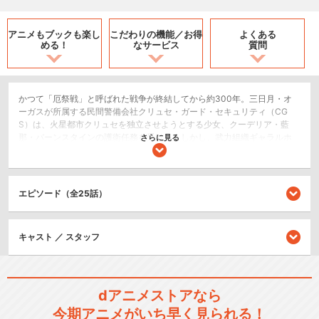
アニメもブックも
楽し
こだわりの機能／
お得
よくある
める！
なサービス
質問
かつて「厄祭戦」と呼ばれた戦争が終結してから約300年。三日月・オ
ーガスが所属する民間警備会社クリュセ・ガード・セキュリティ（CG
S）は、火星都市クリュセを独立させようとする少女、クーデリア・藍
那・バーンスタインの護衛任務を受ける。しかし、武力組織ギャラルホ
さらに見る
ルンの襲撃を受けたCGSは、三日月ら子供たちを囮にして撤退を始めて
しまう。CGSへのクーデターを決意した少年達のリーダー、オルガにギ
ャラルホルンの撃退を託された三日月は、「厄祭戦」時代のモビルスー
ツ、ガンダム・バルバトスを用いて戦いに挑む。
エピソード（全25話）
SF/ファンタジー
ロボット/メカ
キャスト ／ スタッフ
ドラマ/青春
シリーズ／関連のアニメ作品
dアニメストアなら
今期アニメがいち早く見られる！