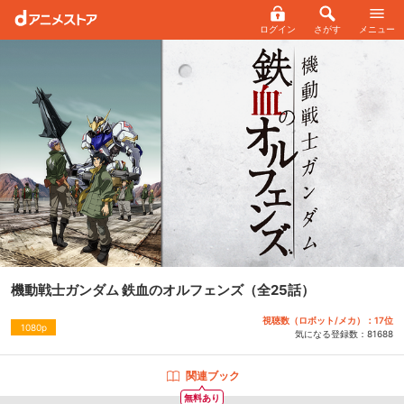
ログイン
さがす
メニュー
機動戦士ガンダム 鉄血のオルフェンズ
（全25話）
視聴数（ロボット/メカ）：17位
1080p
気になる登録数：
81688
関連ブック
無料あり