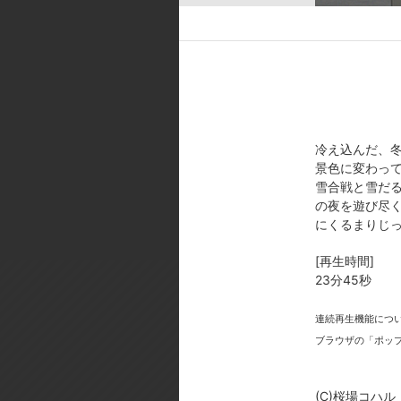
子／ヒロコ:千葉紗子 他
[スタッフ]
監督:細田直人／シリーズ構成:鈴
(スタジオロン) ／撮影監督:森下
チームドンファン) ／音響制作:マ
アニメーション制作:アスリード／
冷え込んだ、
[製作年]
景色に変わっ
雪合戦と雪だ
2007年
の夜を遊び尽く
(C)桜場コハル・講談社／みなみけ
にくるまりじ
[再生時間]
23分45秒
連続再生機能につ
ブラウザの「ポッ
今
(C)桜場コハ