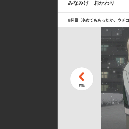
みなみけ おかわり
噛めば噛むほ
6杯目
冷めてもあったか、ウチ
9杯目
そろそろ苦し
11杯目
さすがにヤバ
キャスト ／ スタッフ
[キャスト]
南 春香:佐藤利奈／南 夏奈:井上
／タケル:浅沼晋太郎／内田:喜多村