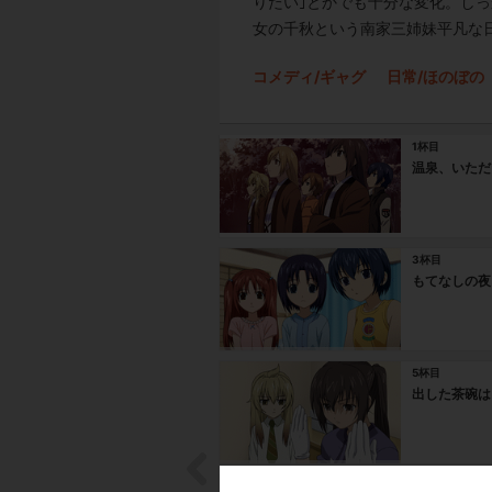
りたい｣とかでも十分な変化。し
女の千秋という南家三姉妹平凡な日
コメディ/ギャグ
日常/ほのぼの
1杯目
温泉、いただ
3杯目
もてなしの夜
5杯目
出した茶碗は
7杯目