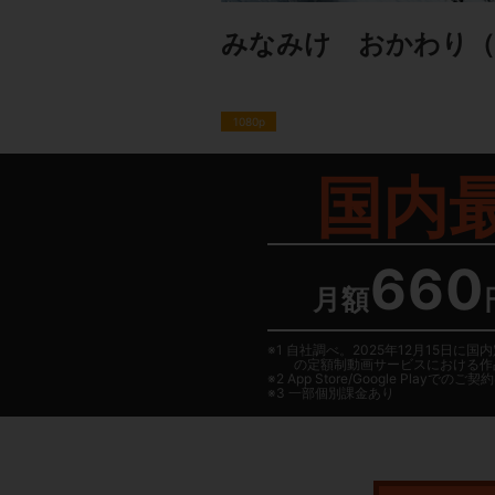
みなみけ おかわり
（
1080p
国内
660
月額
1 自社調べ。2025年12月15
の定額制動画サービスにおける作
2
App Store/Google Play
でのご契約は
3 一部個別課金あり