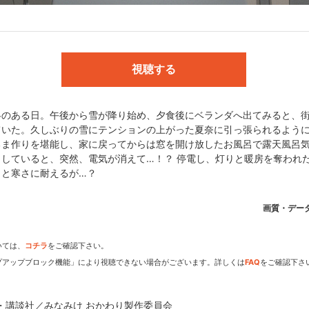
木雅詞／キャラクターデザイン:田中誠輝／美術監督:徳田俊之(スタジオ・
視聴する
成一(スタジオトゥインクル) ／オフライン編集:伊藤潤一(ジェイ・フィルム
ジックカプセル／音響効果:山谷尚人(サウンドボックス) ／録音スタジオ
製作:みなみけ おかわり製作委員会
冬のある日。午後から雪が降り始め、夕食後にベランダへ出てみると、
ていた。久しぶりの雪にテンションの上がった夏奈に引っ張られるように
るま作りを堪能し、家に戻ってからは窓を開け放したお風呂で露天風呂
していると、突然、電気が消えて…！？ 停電し、灯りと暖房を奪われ
 おかわり製作委員会
っと寒さに耐えるが…？
画質・デー
いては、
コチラ
をご確認下さい。
dアニメストアなら
プアップブロック機能」により視聴できない場合がございます。詳しくは
FAQ
をご確認下さ
期アニメがいち早く見られ
ル・講談社／みなみけ おかわり製作委員会