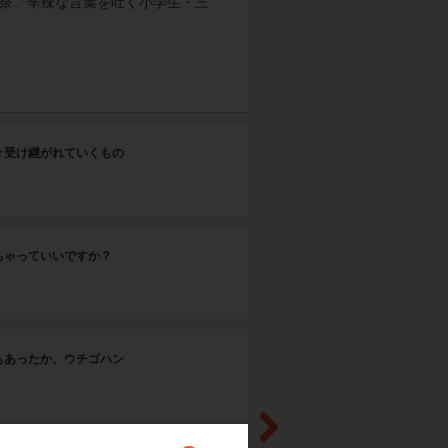
夏奈、辛辣な言葉を吐く小学生・三
1
々受け継がれていくもの
み
ちゃっていいですか？
もあったか、ウチゴハン