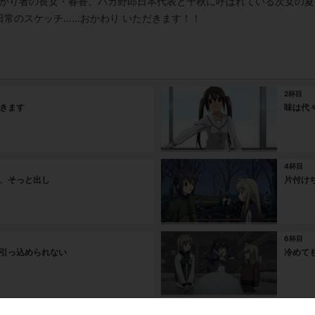
っかり者の長女・春香、バカ野郎日本代表と千秋に呼ばれている次女の
常のスケッチ……おかわり いただきます！！
2杯目
きます
味は代
4杯目
、そっと出し
片付け
6杯目
引っ込められない
冷めて
8杯目