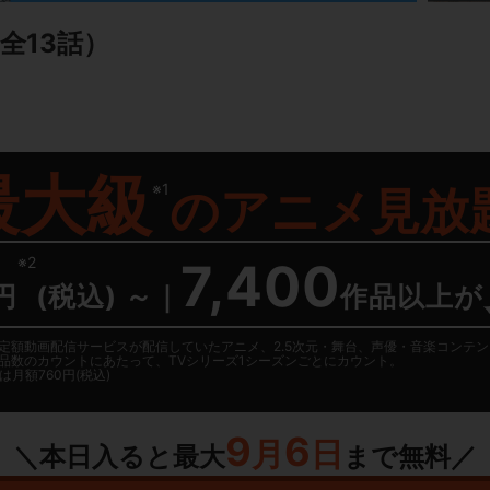
全13話）
最大級
※1
の
アニメ見放
※2
7,400
円
(税込) ～
｜
作品以上が
日に国内定額動画配信サービスが配信していたアニメ、2.5次元・舞台、声優・音楽コン
品数のカウントにあたって、TVシリーズ1シーズンごとにカウント。
月額760円(税込)
9
6
月
日
＼本日入ると最大
まで無料／