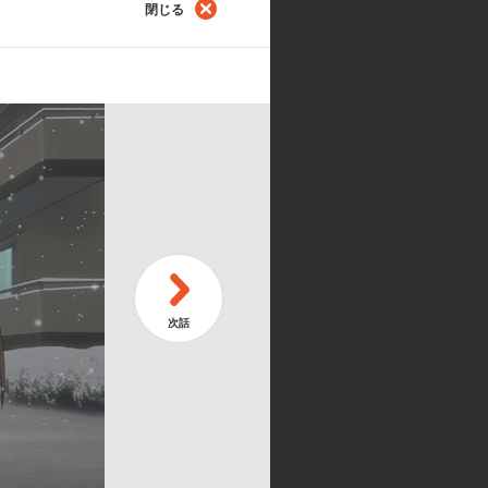
閉じる
は別腹です
団子のお年頃
口が辛いのです
理科／藤岡:柿原徹也／保坂:小野大輔
沙緒里／リコ:高梁碧／ユウ:大原桃