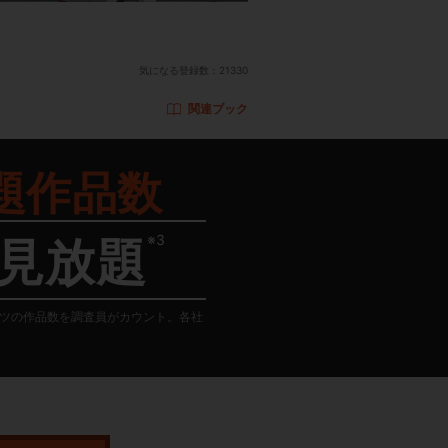
気になる登録数：
21330
関連ブック
題作品数
※3
見放題
テンツの作品数を調査員がカウント。各社