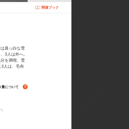
関連ブック
イースター) ／色彩設計:福谷直樹
) ／音響監督:蝦名恭範(サウンド
:スタジオ・ユニ／音楽:三澤康広／
街は真っ白な雪
、3人は外へ。
気分を満喫。雪
た3人は、毛布
タ量について
い。
る！