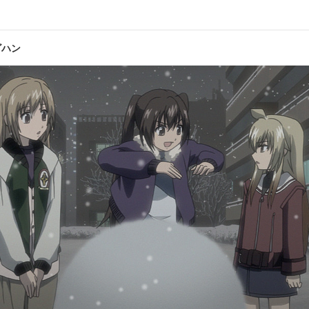
ど甘くなるんだよ
プール
ゴハン
10杯目
い？ ひみつのマコちゃん
花より
12杯目
くなってきました
もう一
麻里奈／南 千秋:茅原実里／南 冬馬:水樹奈々／マコト(マコちゃん):森永
英梨／吉野:豊崎愛生／マキ:高木礼子／アツコ:小野涼子／ケイコ:後藤