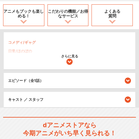
アニメもブックも
楽し
こだわりの機能／
お得
よくある
める！
なサービス
質問
コメディ/ギャグ
日常/ほのぼの
さらに見る
シリーズ／関連のアニメ作品
エピソード（全1話）
みなみけ
キャスト ／ スタッフ
みなみけ おかわり
dアニメストアなら
今期アニメがいち早く見られる！