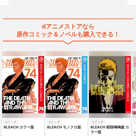
dアニメストアなら
原作コミック＆ノベルも購入できる！
閉じる
コミック
コミック
コミック
BLEACH カラー版
BLEACH モノクロ版
BLEACH 獄頤鳴鳴篇 カ
ラー版