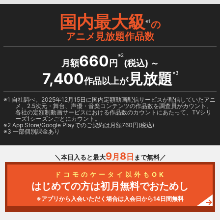
国内最大級
※1
の
アニメ見放題作品数
660
※2
月額
円
(税込) ～
7,400
見放題
※3
作品以上が
1 自社調べ。2025年12月15日に国内定額動画配信サービスが配信していたアニ
メ、2.5次元・舞台、声優・音楽コンテンツの作品数を調査員がカウント。
各社の定額制動画サービスにおける作品数のカウントにあたって、TVシリ
ーズ1シーズンごとにカウント。
2
App Store/Google Play
でのご契約は月額760円(税込)
3 一部個別課金あり
9
8
月
日
＼本日入ると最大
まで無料／
ドコモのケータイ以外もOK
はじめての方は初月無料でおためし
※アプリから入会いただく場合は入会日から14日間無料