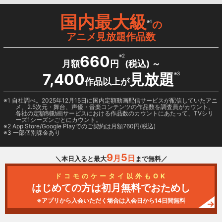
国内最大級
※1
の
アニメ見放題作品数
660
※2
月額
円
(税込) ～
7,400
見放題
※3
作品以上が
1 自社調べ。2025年12月15日に国内定額動画配信サービスが配信していたアニ
メ、2.5次元・舞台、声優・音楽コンテンツの作品数を調査員がカウント。
各社の定額制動画サービスにおける作品数のカウントにあたって、TVシリ
ーズ1シーズンごとにカウント。
2
App Store/Google Play
でのご契約は月額760円(税込)
3 一部個別課金あり
9
5
月
日
＼本日入ると最大
まで無料／
ドコモのケータイ以外もOK
はじめての方は初月無料でおためし
※アプリから入会いただく場合は入会日から14日間無料