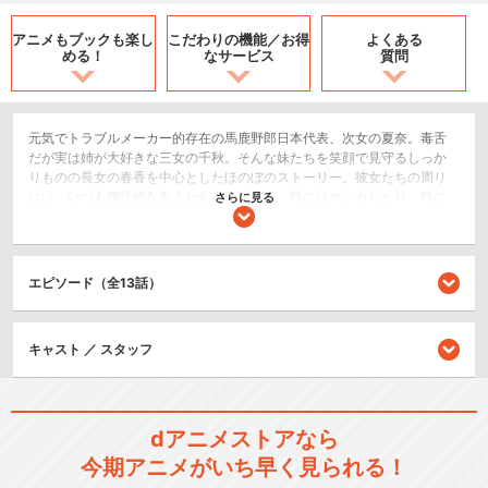
アニメもブックも
楽し
こだわりの機能／
お得
よくある
める！
なサービス
質問
元気でトラブルメーカー的存在の馬鹿野郎日本代表、次女の夏奈。毒舌
だが実は姉が大好きな三女の千秋。そんな妹たちを笑顔で見守るしっか
りものの長女の春香を中心としたほのぼのストーリー。彼女たちの周り
には、いつも個性的な友人たちがいっぱい。時にはケンカしたり、時に
さらに見る
はみんなでのんびりしてみたり……。そんな三姉妹たちの平凡な日常を
淡々と描いた作品です。
コメディ/ギャグ
エピソード（全13話）
日常/ほのぼの
キャスト ／ スタッフ
シリーズ／関連のアニメ作品
みなみけ
dアニメストアなら
今期アニメがいち早く見られる！