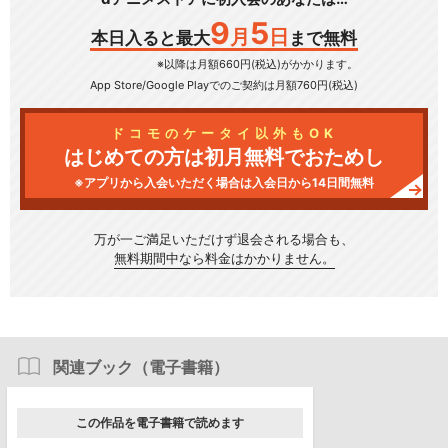
9
5
月
日
本日入ると最大
まで無料
※以降は月額660円(税込)がかかります。
App Store/Google Play
でのご契約は月額760円(税込)
ドコモのケータイ以外もOK
はじめての方は初月無料でおためし
※アプリから入会いただく場合は入会日から14日間無料
万が一ご満足いただけず
退会される場合も、
無料期間中なら料金はかかりません。
関連ブック（電子書籍）
この作品を電子書籍で読めます