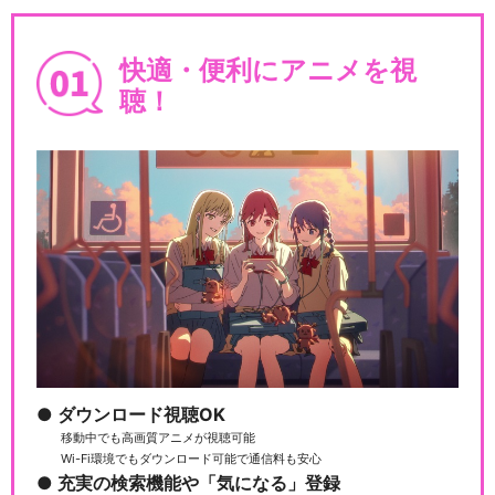
舞台「文豪ストレイドッグス
快適・便利にアニメを視
共喰い」
聴！
閉じる
ダウンロード視聴OK
移動中でも高画質アニメが視聴可能
Wi-Fi環境でもダウンロード可能で通信料も安心
充実の検索機能や「気になる」登録