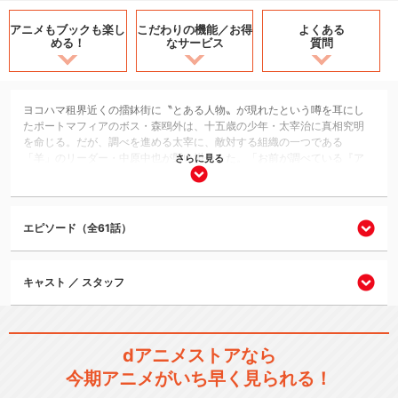
アニメもブックも
楽し
こだわりの機能／
お得
よくある
める！
なサービス
質問
ヨコハマ租界近くの擂鉢街に〝とある人物〟が現れたという噂を耳にし
たポートマフィアのボス・森鴎外は、十五歳の少年・太宰治に真相究明
を命じる。だが、調べを進める太宰に、敵対する組織の一つである
「羊」のリーダー・中原中也が襲い掛かった。「お前が調べている『ア
さらに見る
ラハバキ』について、話してもらおうか」と、聞き慣れぬ名を口にする
中也。しかし２人は、突然の爆発に巻き込まれ……。そのとき太宰が見た
のは――黒い爆炎を背に立つ「先代ボス」の姿だった。
エピソード（全61話）
アクション/バトル
シリーズ／関連のアニメ作品
キャスト ／ スタッフ
文豪ストレイドッグス わん！
dアニメストアなら
今期アニメがいち早く見られる！