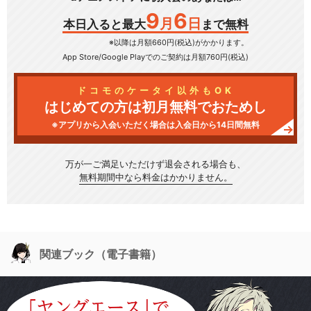
9
6
月
日
本日入ると最大
まで無料
※以降は月額660円(税込)がかかります。
App Store/Google Play
でのご契約は月額760円(税込)
ドコモのケータイ以外もOK
はじめての方は初月無料でおためし
※アプリから入会いただく場合は入会日から14日間無料
万が一ご満足いただけず
退会される場合も、
無料期間中なら料金はかかりません。
関連ブック（電子書籍）