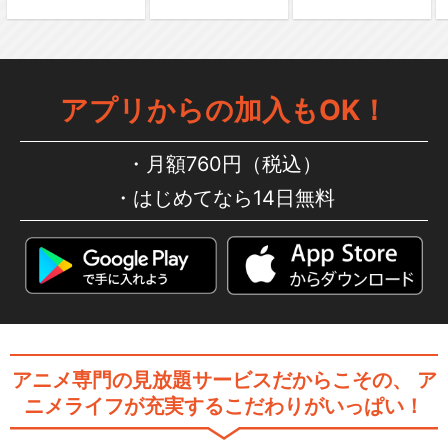
序 」太宰治の入社…
アプリからの加入もOK！
舞台「文豪ストレイドッグス
DEAD APPL…
月額760円（税込）
はじめてなら14日無料
舞台「文豪ストレイドッグス
太宰、中也、十五歳」
舞台「文豪ストレイドッグス
アニメ専門の見放題サービスだからこその、
ア
STORM BRI…
ニメライフが充実するこだわりがいっぱい！