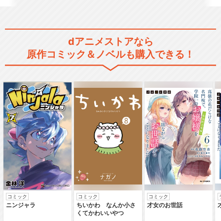
舞台「文豪ストレイドッグ
dアニメストアなら
ス 黒の時代」千穐楽公演
原作コミック＆ノベルも購入できる！
舞台「文豪ストレイドッグス
三社鼎立」千穐楽公演
舞台「文豪ストレイドッグス
序 」探偵社設立秘話
コミック
コミック
コミック
ニンジャラ
ちいかわ なんか小さ
才女のお世話
くてかわいいやつ
舞台「文豪ストレイドッグス