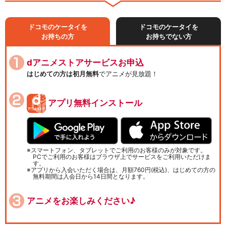
ドコモのケータイを
ドコモのケータイを
お持ちの方
お持ちでない方
dアニメストアサービスお申込
はじめての方は初月無料
でアニメが見放題！
アプリ無料インストール
スマートフォン、タブレットでご利用のお客様のみが対象です。
PCでご利用のお客様はブラウザ上でサービスをご利用いただけま
す。
アプリから入会いただく場合は、月額760円(税込)、はじめての方の
無料期間は入会日から14日間となります。
アニメをお楽しみください♪