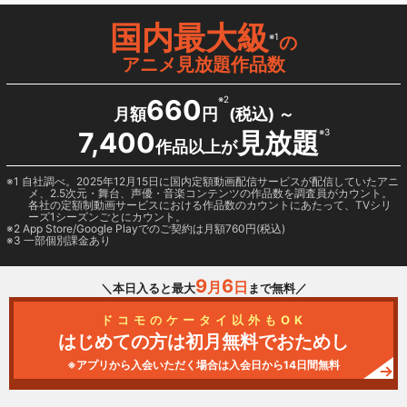
国内最大級
※1
の
アニメ見放題作品数
660
※2
月額
円
(税込) ～
7,400
見放題
※3
作品以上が
1 自社調べ。2025年12月15日に国内定額動画配信サービスが配信していたアニ
メ、2.5次元・舞台、声優・音楽コンテンツの作品数を調査員がカウント。
各社の定額制動画サービスにおける作品数のカウントにあたって、TVシリ
ーズ1シーズンごとにカウント。
2
App Store/Google Play
でのご契約は月額760円(税込)
3 一部個別課金あり
9
6
月
日
＼本日入ると最大
まで無料／
ドコモのケータイ以外もOK
はじめての方は初月無料でおためし
※アプリから入会いただく場合は入会日から14日間無料