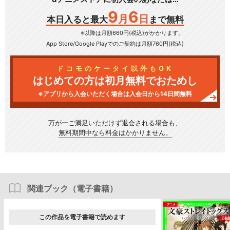
9
6
月
日
本日入ると最大
まで無料
※以降は月額660円(税込)がかかります。
App Store/Google Play
でのご契約は月額760円(税込)
ドコモのケータイ以外もOK
はじめての方は初月無料でおためし
※アプリから入会いただく場合は入会日から14日間無料
万が一ご満足いただけず
退会される場合も、
無料期間中なら料金はかかりません。
関連ブック（電子書籍）
この作品を電子書籍で読めます