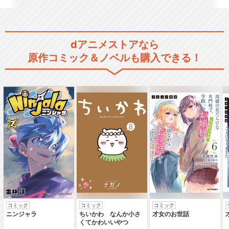
映画「文豪ストレイドッグス
BEAST」
dアニメストアなら
原作コミック＆ノベルも購入できる！
舞台「文豪ストレイドッグ
ス」千穐楽公演
舞台「文豪ストレイドッグ
ス 黒の時代」千穐楽公演
舞台「文豪ストレイドッグス
コミック
コミック
コミック
ニンジャラ
ちいかわ なんか小さ
才女のお世話
三社鼎立」千穐楽公演
くてかわいいやつ