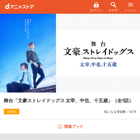
ログイン
さがす
メニュー
舞台「文豪ストレイドッグス 太宰、中也、十五歳」
（全1話）
気になる登録数：
5274
1080p
関連ブック