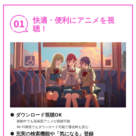
STORM BRI…
快適・便利にアニメを視
聴！
舞台「文豪ストレイドッグス
共喰い」
閉じる
ダウンロード視聴OK
移動中でも高画質アニメが視聴可能
Wi-Fi環境でもダウンロード可能で通信料も安心
充実の検索機能や「気になる」登録