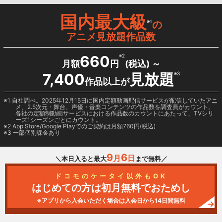
国内最大級
※1
の
アニメ見放題作品数
660
※2
月額
円
(税込) ～
7,400
見放題
※3
作品以上が
1 自社調べ。2025年12月15日に国内定額動画配信サービスが配信していたアニ
メ、2.5次元・舞台、声優・音楽コンテンツの作品数を調査員がカウント。
各社の定額制動画サービスにおける作品数のカウントにあたって、TVシリ
ーズ1シーズンごとにカウント。
2
App Store/Google Play
でのご契約は月額760円(税込)
3 一部個別課金あり
9
6
月
日
＼本日入ると最大
まで無料／
ドコモのケータイ以外もOK
はじめての方は初月無料でおためし
※アプリから入会いただく場合は入会日から14日間無料