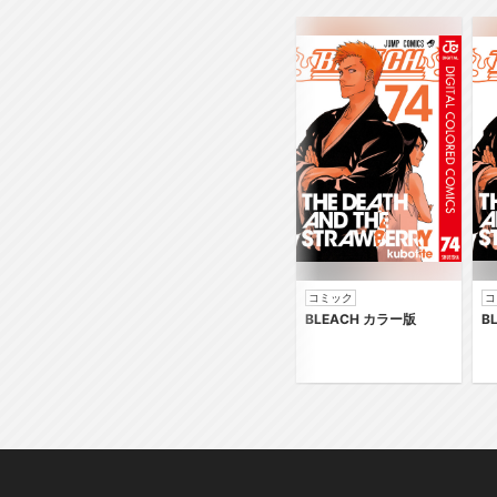
コミック
コ
BLEACH カラー版
B