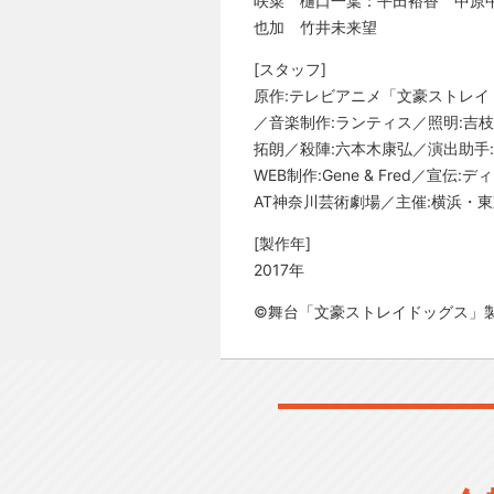
咲菜 樋口一葉：平田裕香 中原
也加 竹井未来望
[スタッフ]
原作:テレビアニメ「文豪ストレイド
／音楽制作:ランティス／照明:吉
拓朗／殺陣:六本木康弘／演出助手:き
WEB制作:Gene & Fred／
AT神奈川芸術劇場／主催:横浜・
[製作年]
2017年
©舞台「文豪ストレイドッグス」