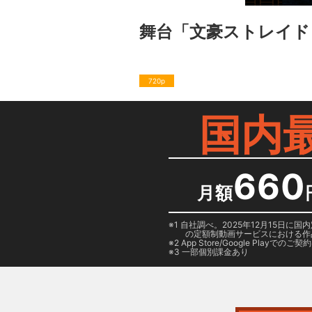
舞台「文豪ストレイド
720p
国内
660
月額
1 自社調べ。2025年12月15
の定額制動画サービスにおける作
2
App Store/Google Play
でのご契約は
3 一部個別課金あり