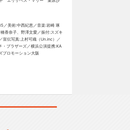
平 エリザベス・マリー 栗原沙
5／美術:中西紀恵／音楽:岩崎 琢
古橋香奈子、野澤文愛／振付:スズキ
宣伝写真:上村可織（Un.inc）／
ーチ・ブラザーズ／横浜公演提携:KA
イズプロモーション大阪