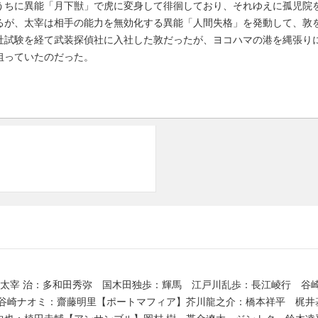
うちに異能「月下獣」で虎に変身して徘徊しており、それゆえに孤児院
るが、太宰は相手の能力を無効化する異能「人間失格」を発動して、敦
社試験を経て武装探偵社に入社した敦だったが、ヨコハマの港を縄張り
狙っていたのだった。
 太宰 治：多和田秀弥 国木田独歩：輝馬 江戸川乱歩：長江崚行 谷
 谷崎ナオミ：齋藤明里【ポートマフィア】芥川龍之介：橋本祥平 梶井