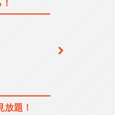
る！
見放題！