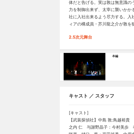
体だと告げる。実は敦は無意識の
力を制御出来ず、太宰に襲いかか
社に入社出来るよう尽力する。入
ィアの構成員・芥川龍之介が敦を
2.5次元舞台
本編
キャスト ／ スタッフ
[キャスト]
【武装探偵社】中島 敦:鳥越裕貴
之内 仁 与謝野晶子：今村美歩