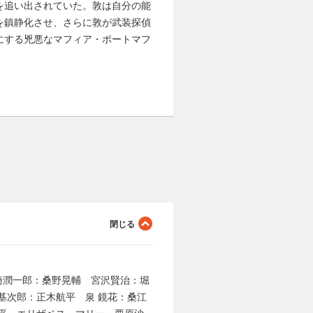
を追い出されていた。敦は自分の能
を鎮静化させ、さらに敦が武装探偵
にする兇悪なマフィア・ポートマフ
崎潤一郎：桑野晃輔 宮沢賢治：堀
基次郎：正木航平 泉 鏡花：桑江