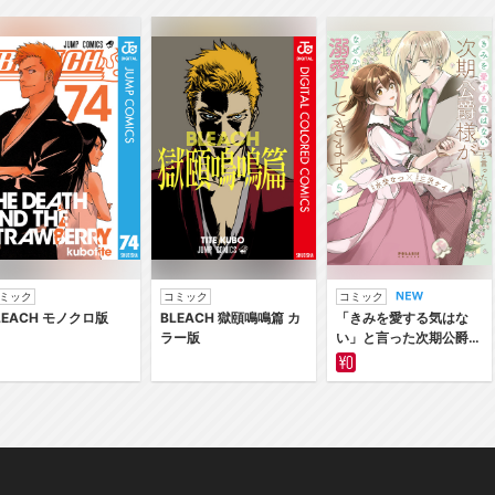
ミック
コミック
コミック
LEACH モノクロ版
BLEACH 獄頤鳴鳴篇 カ
「きみを愛する気はな
ラー版
い」と言った次期公爵様
がなぜか溺愛してきます