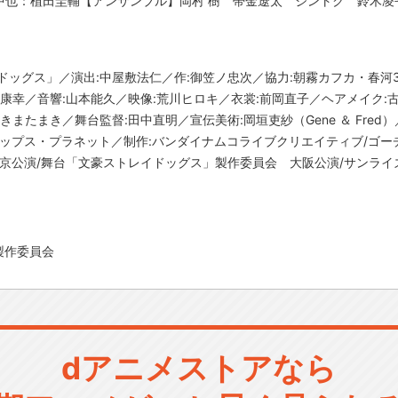
中也：植田圭輔【アンサンブル】岡村 樹 帯金遼太 ジントク 鈴木凌
ッグス」／演出:中屋敷法仁／作:御笠ノ忠次／協力:朝霧カフカ・春河3
枝康幸／音響:山本能久／映像:荒川ヒロキ／衣裳:前岡直子／ヘアメイク:
またまき／舞台監督:田中直明／宣伝美術:岡垣吏紗（Gene ＆ Fred）／
宣伝:ディップス・プラネット／制作:バンダイナムコライブクリエイティブ/ゴ
東京公演/舞台「文豪ストレイドッグス」製作委員会 大阪公演/サンラ
製作委員会
dアニメストアなら