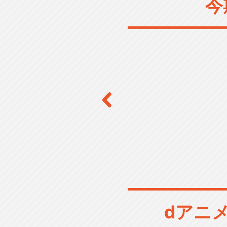
今
dアニ