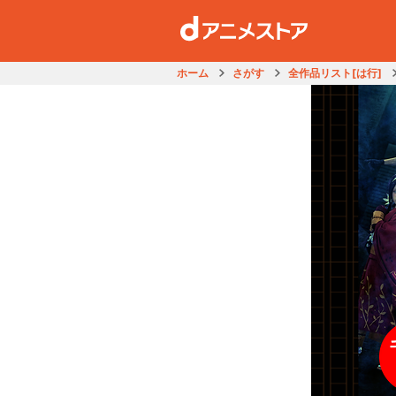
ホーム
さがす
全作品リスト[は行]