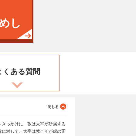
めし
よくある
質問
をきっかけに、敦は太宰が所属する
敦に対して、太宰は敦こそが虎の正