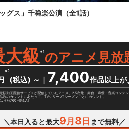
ッグス」千穐楽公演
（全1話）
最大級
※1
の
アニメ見放
※2
7,400
円
(税込) ～
｜
作品以上が
日に国内定額動画配信サービスが配信していたアニメ、2.5次元・舞台、声優・音楽コン
品数のカウントにあたって、TVシリーズ1シーズンごとにカウント。
月額760円(税込)
9
8
月
日
＼本日入ると最大
まで無料／