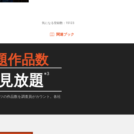
気になる登録数：
15123
関連ブック
題作品数
※3
見放題
テンツの作品数を調査員がカウント。各社