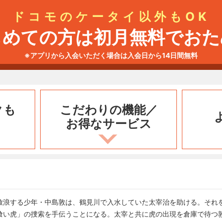
ドコモのケータイ以外もOK
じめての方は初月無料でおた
※アプリから入会いただく場合は入会日から14日間無料
クも
こだわりの機能／
お得なサービス
放浪する少年・中島敦は、鶴見川で入水していた太宰治を助ける。それ
喰い虎」の捜索を手伝うことになる。太宰と共に虎の出現を倉庫で待つ