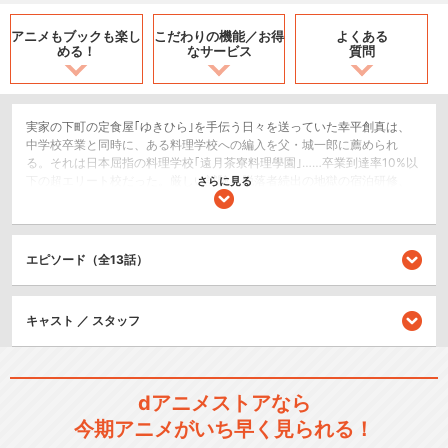
アニメもブックも
楽し
こだわりの機能／
お得
よくある
める！
なサービス
質問
実家の下町の定食屋｢ゆきひら｣を手伝う日々を送っていた幸平創真は、
中学校卒業と同時に、ある料理学校への編入を父・城一郎に薦められ
る。それは日本屈指の料理学校｢遠月茶寮料理學園｣……卒業到達率10%以
下の超エリート校だった。厳しい試験、脱落者続出の地獄の宿泊研修、
さらに見る
退学を賭けた食戟。様々な試練を乗り越え、料理の腕を磨いていく創
真。同じ志を持つ仲間や、同世代の実力者たちと出会い、一人の人間と
しても確実に成長を続けていた。――そして迎えた秋。一年生の中でも
選ばれた者しか出場を許されない遠月伝統｢秋の選抜｣、その出場切符を
エピソード（全13話）
創真は手にする。｢秋の選抜｣予選のお題は“カレー料理”。優勝候補でスパ
イスの使い手、葉山アキラの作るカレーにスパイスの奥深さを知った創
真は葉山の宣戦布告に受けて立つべく、スパイスと格闘。予選当日の朝
キャスト ／ スタッフ
まで試行錯誤して調理に臨み、葉山と同じ“香りの爆弾”という発想に行き
着いたが、結果は葉山94点、創真93点と僅差で葉山が一位に。葉山に敗
れはしたものの、見事に本戦出場を決めた創真。悔しさを滲ませながら
も、さらに強くなることを心に誓い、かくして迎える｢秋の選抜｣本戦。
トーナメントに肩を並べたのは、創真、恵、タクミ、緋沙子、アリス、
dアニメストアなら
黒木場、葉山、美作、の8名。次なる創真の相手は……！？そして、てっ
今期アニメがいち早く見られる！
ぺんを取るのは……！？