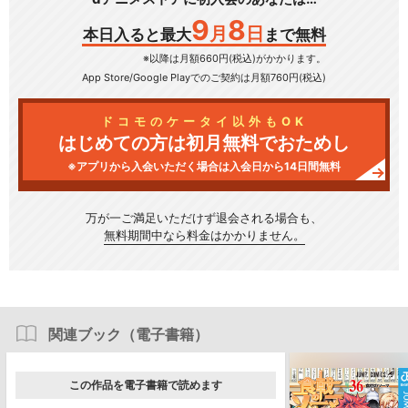
9
8
月
日
本日入ると最大
まで無料
※以降は月額660円(税込)がかかります。
App Store/Google Play
でのご契約は月額760円(税込)
ドコモのケータイ以外もOK
はじめての方は初月無料でおためし
※アプリから入会いただく場合は入会日から14日間無料
万が一ご満足いただけず
退会される場合も、
無料期間中なら料金はかかりません。
関連ブック（電子書籍）
この作品を電子書籍で読めます