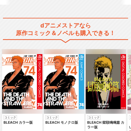
食戟のソーマ 神ノ皿
dアニメストアなら
原作コミック＆ノベルも購入できる！
食戟のソーマ 豪ノ皿
食戟のソーマ OVA
食戟のソーマ 弐ノ皿 OVA
コミック
コミック
コミック
BLEACH カラー版
BLEACH モノクロ版
BLEACH 獄頤鳴鳴篇 カ
ラー版