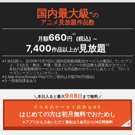
国内最大級
※1
の
アニメ見放題作品数
660
※2
月額
円
(税込) ～
7,400
見放題
※3
作品以上が
1 自社調べ。2025年12月15日に国内定額動画配信サービスが配信していたアニ
メ、2.5次元・舞台、声優・音楽コンテンツの作品数を調査員がカウント。
各社の定額制動画サービスにおける作品数のカウントにあたって、TVシリ
ーズ1シーズンごとにカウント。
2
App Store/Google Play
でのご契約は月額760円(税込)
3 一部個別課金あり
9
8
月
日
＼本日入ると最大
まで無料／
ドコモのケータイ以外もOK
はじめての方は初月無料でおためし
※アプリから入会いただく場合は入会日から14日間無料