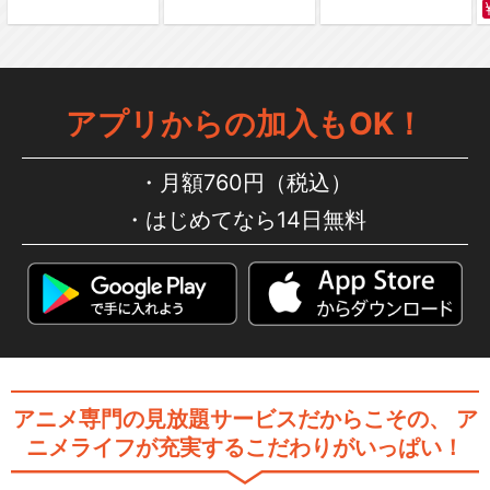
食戟のソーマ 餐ノ皿 OVA
アプリからの加入もOK！
月額760円（税込）
はじめてなら14日無料
閉じる
アニメ専門の見放題サービスだからこその、
ア
ニメライフが充実するこだわりがいっぱい！