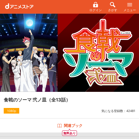
ログイン
さがす
メニュー
食戟のソーマ 弐ノ皿
（全13話）
気になる登録数：
42481
1080p
関連ブック
無料あり