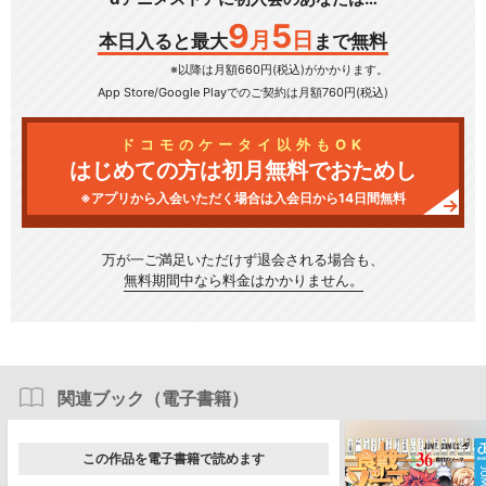
9
5
月
日
本日入ると最大
まで無料
※以降は月額660円(税込)がかかります。
App Store/Google Play
でのご契約は月額760円(税込)
ドコモのケータイ以外もOK
はじめての方は初月無料でおためし
※アプリから入会いただく場合は入会日から14日間無料
万が一ご満足いただけず
退会される場合も、
無料期間中なら料金はかかりません。
関連ブック（電子書籍）
この作品を電子書籍で読めます