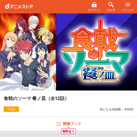
ログイン
さがす
メニュー
食戟のソーマ 餐ノ皿
（全12話）
気になる登録数：
44590
720p
関連ブック
無料あり