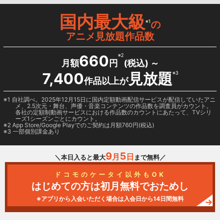
国内最大級
※1
の
アニメ見放題作品数
660
※2
月額
円
(税込) ～
7,400
見放題
※3
作品以上が
1 自社調べ。2025年12月15日に国内定額動画配信サービスが配信していたアニ
メ、2.5次元・舞台、声優・音楽コンテンツの作品数を調査員がカウント。
各社の定額制動画サービスにおける作品数のカウントにあたって、TVシリ
ーズ1シーズンごとにカウント。
2
App Store/Google Play
でのご契約は月額760円(税込)
3 一部個別課金あり
9
5
月
日
＼本日入ると最大
まで無料／
ドコモのケータイ以外もOK
はじめての方は初月無料でおためし
※アプリから入会いただく場合は入会日から14日間無料