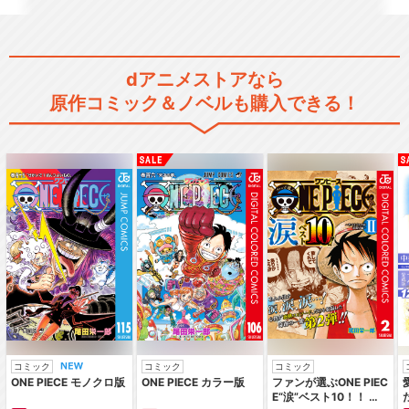
食戟のソーマ 豪ノ皿
dアニメストアなら
原作コミック＆ノベルも購入できる！
食戟のソーマ OVA
食戟のソーマ 弐ノ皿 OVA
コミック
コミック
コミック
ONE PIECE モノクロ版
ONE PIECE カラー版
ファンが選ぶONE PIEC
食戟のソーマ 餐ノ皿 OVA
E“涙”ベスト10！！ ～