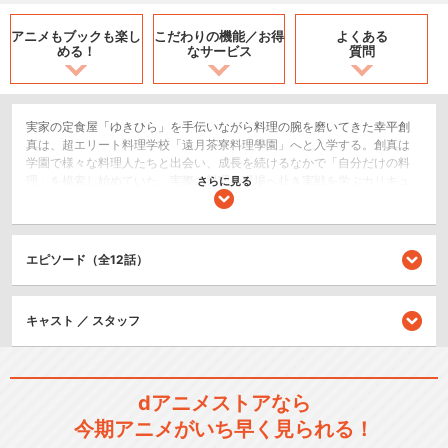
アニメもブックも
楽し
こだわりの機能／
お得
よくある
める！
なサービス
質問
実家の定食屋「ゆきひら」を手伝いながら料理の腕を磨いてきた幸平創
真は、超エリート料理学校「遠月茶寮料理學園」へと入学する。創真は
学園で様々な料理人たちと出会い、成長を続けるなかで「自分だけの料
理」を模索し始めていた。実際の料理の現場へ赴き実戦を学ぶカリキュ
さらに見る
ラム「実地研修（スタジエール）」でさらなる経験を積んだ創真は、“こ
れまでの自分（ゆきひら）”を破ることで、新たな“「ゆきひら」の料
理”へと辿り着く。実地研修の課題もクリアし、また一つ成長を遂げたの
だった。実地研修を終え、食戟でさらなる研鑽を重ねる日々を送る創真
エピソード（全12話）
は「紅葉狩り会」の場で、ついに相見えた学園の頂点、遠月十傑にも勝
負を挑む。創真が十傑と勝負するために目をつけたのは、遠月恒例行事
である学園祭――その名も「月饗祭」。毎年50万人が訪れる怪物イベン
キャスト ／ スタッフ
トで、彼は何を起こすのか!?一方、その裏ではある人物による計画が動き
始め――？創真の新たな戦いが幕を開ける！
ドラマ/青春
dアニメストアなら
シリーズ／関連のアニメ作品
今期アニメがいち早く見られる！