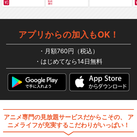
サバイバルの海 超新星
編～ カラー版
アプリからの加入もOK！
閉じる
月額760円（税込）
はじめてなら14日無料
アニメ専門の見放題サービスだからこその、
ア
ニメライフが充実するこだわりがいっぱい！