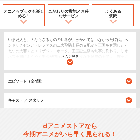
アニメもブックも
楽し
こだわりの機能／
お得
よくある
める！
なサービス
質問
いまだ人と、人ならざるものの世界が、分かれてはいなかった時代。ヘ
ンドリクセンとドレファスの二大聖騎士長の支配から王国を奪還した＜
七つの大罪＞とエリザベス、ホーク。王国誕生祭も無事に終わり、リオ
ネス王国にようやく平和が訪れた。だが、次なる脅威の予兆は、確実に
さらに見る
生まれつつあった。そんな気配を感じてか感じていないのか、＜七つの
大罪＞たちはようやく訪れた日常を満喫していた。しかし、彼らの日常
が普通で済むはずはなく...。これは、＜七つの大罪＞が次なる戦いに向か
うまでの、つかの間の日々を描いたスペシャルな物語である！
エピソード（全4話）
SF/ファンタジー
アクション/バトル
キャスト ／ スタッフ
シリーズ／関連のアニメ作品
dアニメストアなら
七つの大罪
今期アニメがいち早く見られる！