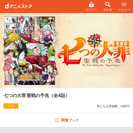
ログイン
さがす
メニュー
七つの大罪 聖戦の予兆
（全4話）
気になる登録数：
43670
720p
関連ブック