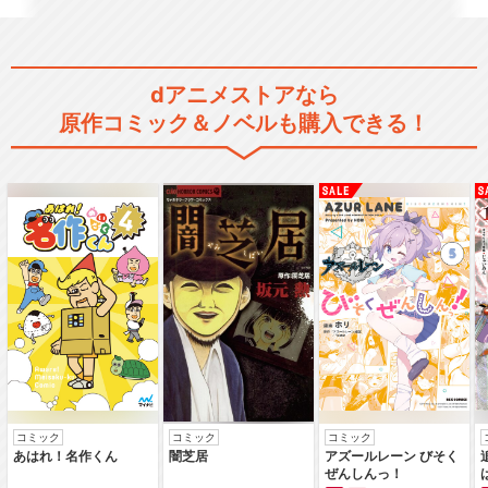
劇場版 七つの大罪 天空の囚わ
れ人
dアニメストアなら
原作コミック＆ノベルも購入できる！
【昼公演】「七つの大罪FES
BLUE SKY…
【夜公演】「七つの大罪FES
HOT SUMM…
七つの大罪 黙示録の四騎士
コミック
コミック
コミック
あはれ！名作くん
闇芝居
アズールレーン びそく
ぜんしんっ！