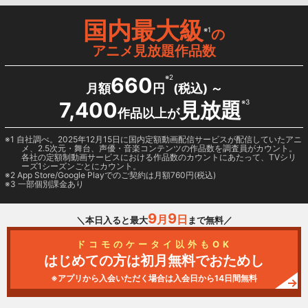
国内最大級
※1
の
アニメ見放題作品数
660
※2
月額
円
(税込) ～
7,400
見放題
※3
作品以上が
1 自社調べ。2025年12月15日に国内定額動画配信サービスが配信していたアニ
メ、2.5次元・舞台、声優・音楽コンテンツの作品数を調査員がカウント。
各社の定額制動画サービスにおける作品数のカウントにあたって、TVシリ
ーズ1シーズンごとにカウント。
2
App Store/Google Play
でのご契約は月額760円(税込)
3 一部個別課金あり
9
9
月
日
＼本日入ると最大
まで無料／
ドコモのケータイ以外もOK
はじめての方は初月無料でおためし
※アプリから入会いただく場合は入会日から14日間無料