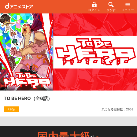
ログイン
さがす
メニュー
TO BE HERO
（全6話）
気になる登録数：
2658
720p
国内最大級
※1