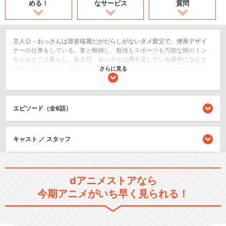
める！
なサービス
質問
主人公・おっさんは容姿端麗だがだらしがないダメ親父で、便座デザイ
ナーの仕事をしている。妻と離婚し、勉強もスポーツも万能な娘のミン
ちゃんと二人暮らし。ある日、おっさんは用を足している最中になんと
便座に吸い込まれ、地球を救うという大役を与えられヒーローになって
さらに見る
しまった！その代償に、イケメンな容姿からぽっちゃり姿に大変身！！
おっさんの地球とミンちゃんを守る戦いが、ここから始まる……
アクション/バトル
エピソード（全6話）
コメディ/ギャグ
キャスト ／ スタッフ
シリーズ／関連のアニメ作品
TO BE HEROINE
dアニメストアなら
今期アニメがいち早く見られる！