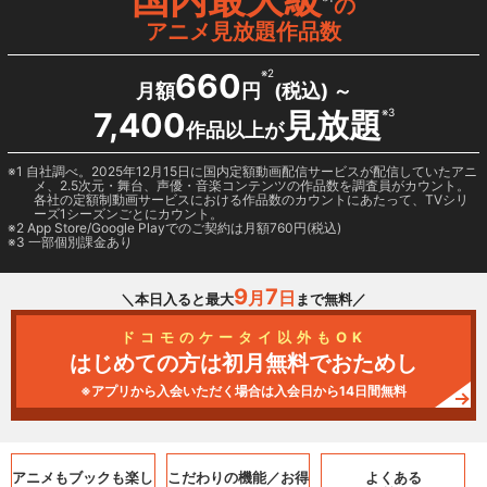
の
アニメ見放題作品数
660
※2
月額
円
(税込) ～
7,400
見放題
※3
作品以上が
1 自社調べ。2025年12月15日に国内定額動画配信サービスが配信していたアニ
メ、2.5次元・舞台、声優・音楽コンテンツの作品数を調査員がカウント。
各社の定額制動画サービスにおける作品数のカウントにあたって、TVシリ
ーズ1シーズンごとにカウント。
2
App Store/Google Play
でのご契約は月額760円(税込)
3 一部個別課金あり
9
7
月
日
＼本日入ると最大
まで無料／
ドコモのケータイ以外もOK
はじめての方は初月無料でおためし
※アプリから入会いただく場合は入会日から14日間無料
アニメもブックも
楽し
こだわりの機能／
お得
よくある