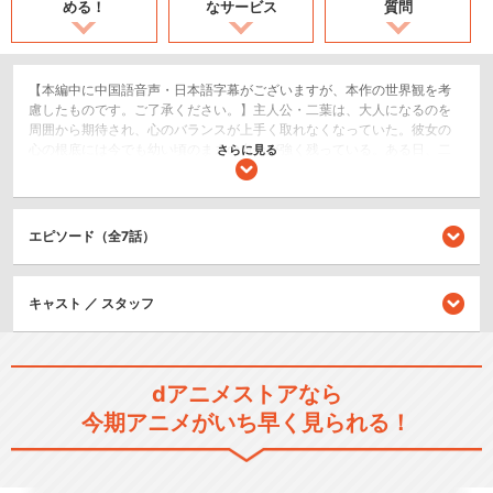
める！
なサービス
質問
【本編中に中国語音声・日本語字幕がございますが、本作の世界観を考
慮したものです。ご了承ください。】主人公・二葉は、大人になるのを
周囲から期待され、心のバランスが上手く取れなくなっていた。彼女の
心の根底には今でも幼い頃のままの自分が強く残っている。ある日、二
さらに見る
葉が迷い込んだ異次元世界は、光が失われ、闇が支配する世界。住人達
は、パンツ一枚の幼児の姿で存在し、身につける衣服が、その者の力で
あり、自らの衣服を服魂（スピクロー）と呼ばれる能力者として召喚
し、戦うことが出来る。この世界では、闇と光の戦いが繰り広げられて
エピソード（全7話）
いた・・・。実は、この異次元の精神世界での光と闇の対決は、二葉の
心の中の希望と絶望の対決であった・・・。
SF/ファンタジー
キャスト ／ スタッフ
アクション/バトル
シリーズ／関連のアニメ作品
dアニメストアなら
今期アニメがいち早く見られる！
TO BE HERO