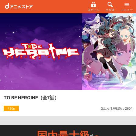
ログイン
さがす
メニュー
TO BE HEROINE
（全7話）
気になる登録数：
2604
720p
国内最大級
※1