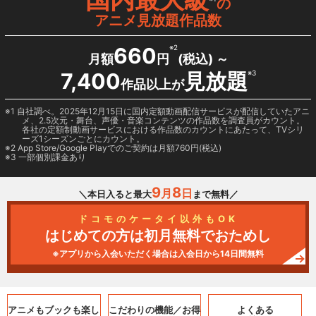
の
アニメ見放題作品数
660
※2
月額
円
(税込) ～
7,400
見放題
※3
作品以上が
1 自社調べ。2025年12月15日に国内定額動画配信サービスが配信していたアニ
メ、2.5次元・舞台、声優・音楽コンテンツの作品数を調査員がカウント。
各社の定額制動画サービスにおける作品数のカウントにあたって、TVシリ
ーズ1シーズンごとにカウント。
2
App Store/Google Play
でのご契約は月額760円(税込)
3 一部個別課金あり
9
8
月
日
＼本日入ると最大
まで無料／
ドコモのケータイ以外もOK
はじめての方は初月無料でおためし
※アプリから入会いただく場合は入会日から14日間無料
アニメもブックも
楽し
こだわりの機能／
お得
よくある