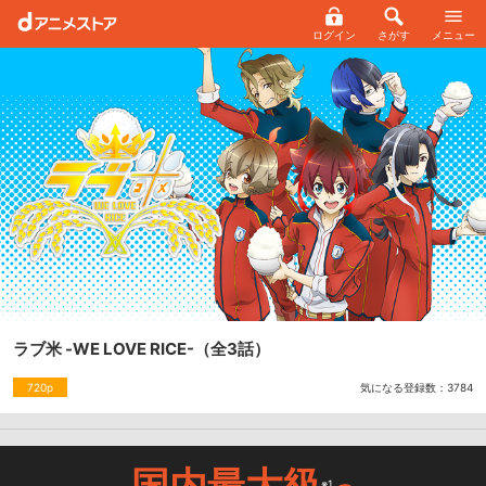
ログイン
さがす
メニュー
ラブ米 -WE LOVE RICE-
（全3話）
気になる登録数：
3784
720p
国内最大級
※1