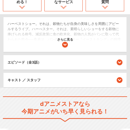
める！
なサービス
質問
ハーベストショー。それは、穀物たちが自身の美味しさを周囲にアピー
ルするライブ。ハーべスター。それは、素晴らしいショーをする穀物に
捧げられる称号。減反政策に食の欧米化、穀物の人気がパンに取って代
わられた昨今──食卓は、パンのハーべスター『イーストキング』の独壇
さらに見る
場となっていた。廃校寸前の穀立稲穂学園に入学した新米5人は、米の人
気を取り戻すため『ラブライス』を結成。イーストキングを超えるべ
く、ハーベストショーの練習に励む……。お米を擬人化した、笑いあり・
熱血ありのハートフル""米""ディ！食卓に穀物は２つもいらない。どちら
エピソード（全3話）
が真のハーべスターとなるのか？
ショート
キャスト ／ スタッフ
コメディ/ギャグ
シリーズ／関連のアニメ作品
dアニメストアなら
ラブ米 -WE LOVE RICE- 二期
今期アニメがいち早く見られる！
作