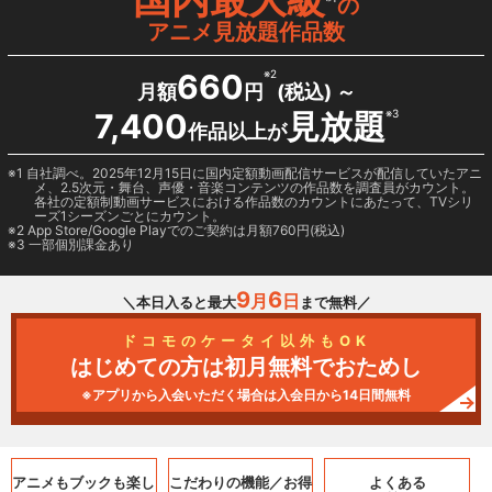
の
アニメ見放題作品数
660
※2
月額
円
(税込) ～
7,400
見放題
※3
作品以上が
1 自社調べ。2025年12月15日に国内定額動画配信サービスが配信していたアニ
メ、2.5次元・舞台、声優・音楽コンテンツの作品数を調査員がカウント。
各社の定額制動画サービスにおける作品数のカウントにあたって、TVシリ
ーズ1シーズンごとにカウント。
2
App Store/Google Play
でのご契約は月額760円(税込)
3 一部個別課金あり
9
6
月
日
＼本日入ると最大
まで無料／
ドコモのケータイ以外もOK
はじめての方は初月無料でおためし
※アプリから入会いただく場合は入会日から14日間無料
アニメもブックも
楽し
こだわりの機能／
お得
よくある