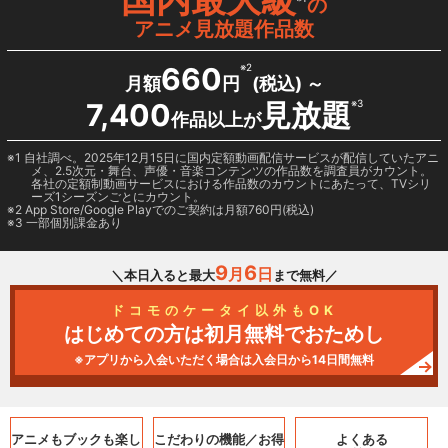
の
アニメ見放題作品数
660
※2
月額
円
(税込) ～
7,400
見放題
※3
作品以上が
1 自社調べ。2025年12月15日に国内定額動画配信サービスが配信していたアニ
メ、2.5次元・舞台、声優・音楽コンテンツの作品数を調査員がカウント。
各社の定額制動画サービスにおける作品数のカウントにあたって、TVシリ
ーズ1シーズンごとにカウント。
2
App Store/Google Play
でのご契約は月額760円(税込)
3 一部個別課金あり
9
6
月
日
＼本日入ると最大
まで無料／
ドコモのケータイ以外もOK
はじめての方は初月無料でおためし
※アプリから入会いただく場合は入会日から14日間無料
アニメもブックも
楽し
こだわりの機能／
お得
よくある