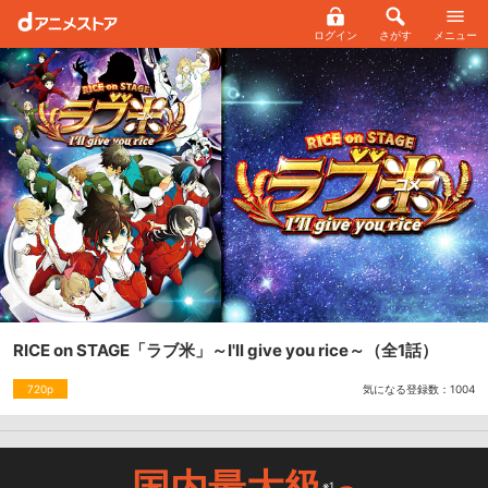
ログイン
さがす
メニュー
RICE on STAGE「ラブ米」～I'll give you rice～
（全1話）
気になる登録数：
1004
720p
国内最大級
※1