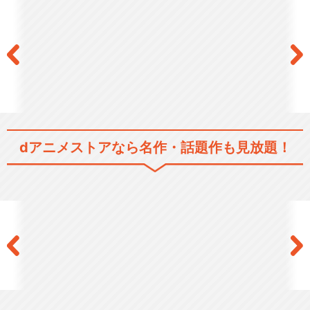
RICE on STAGE「ラブ米」～
Endl…
dアニメストアなら
名作・話題作も見放題！
RICE on STAGE「ラブ米」Fe
sti…
RICE on STAGE「ラブ米」～
Rice…