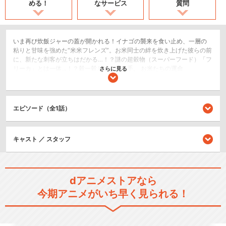
める！
なサービス
質問
いま再び炊飯ジャーの蓋が開かれる！イナゴの襲来を食い止め、一層の
粘りと甘味を強めた“米米フレンズ”。お米同士の絆を炊き上げた彼らの前
に、新たな刺客が立ちはだかる…！？謎の超穀物（スーパーフード）「フ
リーカ」とは一体…！？穀一穀と迫る魔の手。 お米たちの運命
さらに見る
は・・・！？本作も1部はステージ、2部はハーベストショーの2部構成！
新作も、みんなまとめて炊いてやる～！
2.5次元舞台
エピソード（全1話）
シリーズ／関連のアニメ作品
キャスト ／ スタッフ
ラブ米 -WE LOVE RICE-
dアニメストアなら
今期アニメがいち早く見られる！
ラブ米 -WE LOVE RICE- 二期
作