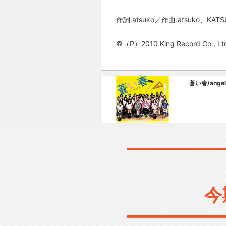
作詞:atsuko／作曲:atsuko、KATS
©（P）2010 King Record Co., Lt
蒼い春/angel
今