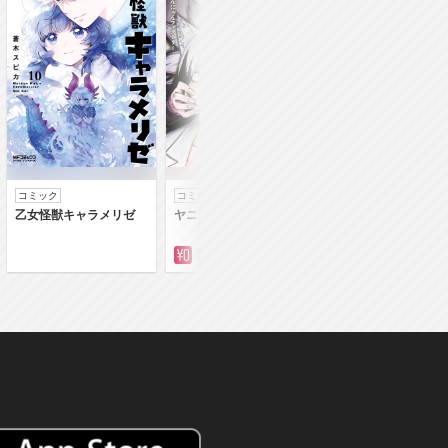
コミック
コミック
コミック
乙女怪獣キャラメリゼ
ヤニねこ
落第賢者の学院無
～二度目の転生、Ｓ
クチート魔術師冒険