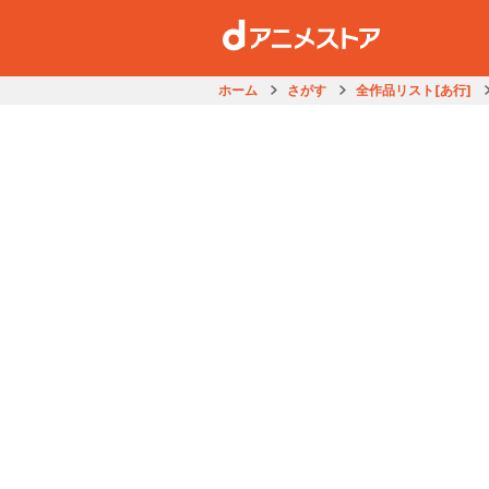
ホーム
さがす
全作品リスト[あ行]