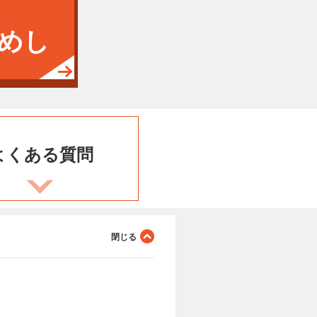
めし
よくある
質問