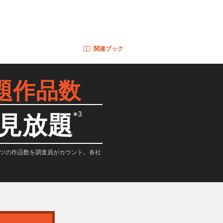
関連ブック
題作品数
※3
見放題
テンツの作品数を調査員がカウント。各社