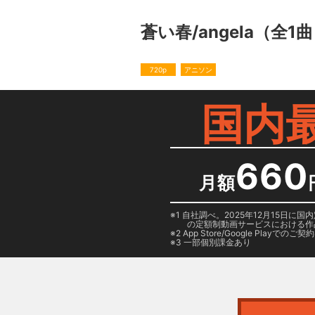
蒼い春/angela
（全1曲
720p
アニソン
国内
660
月額
1 自社調べ。2025年12月15
の定額制動画サービスにおける作
2
App Store/Google Play
でのご契約は
3 一部個別課金あり