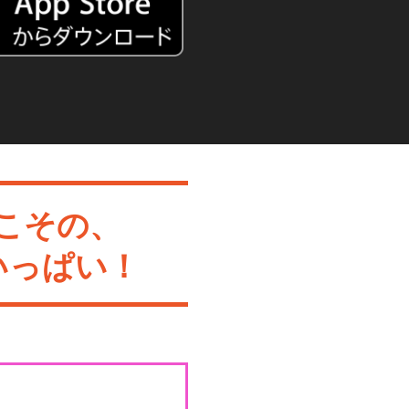
こその、
いっぱい！