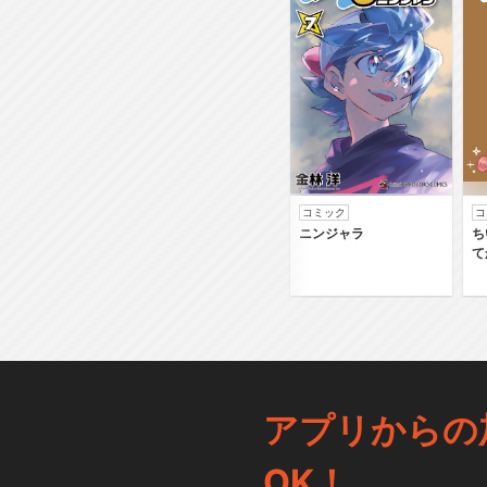
コミック
コ
ニンジャラ
ち
て
アプリからの
OK！