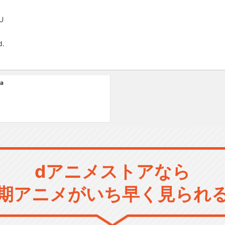
U
d.
a
dアニメストアなら
期アニメがいち早く見られ