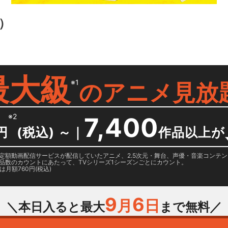
）
最大級
※1
の
アニメ見放
※2
7,400
円
(税込) ～
｜
作品以上が
日に国内定額動画配信サービスが配信していたアニメ、2.5次元・舞台、声優・音楽コン
品数のカウントにあたって、TVシリーズ1シーズンごとにカウント。
月額760円(税込)
9
6
月
日
＼本日入ると最大
まで無料／