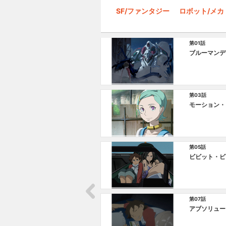
SF/ファンタジー
ロボット/メカ
第01話
ブルーマンデ
第03話
モーション・
第05話
ビビット・ビ
第07話
アブソリュー