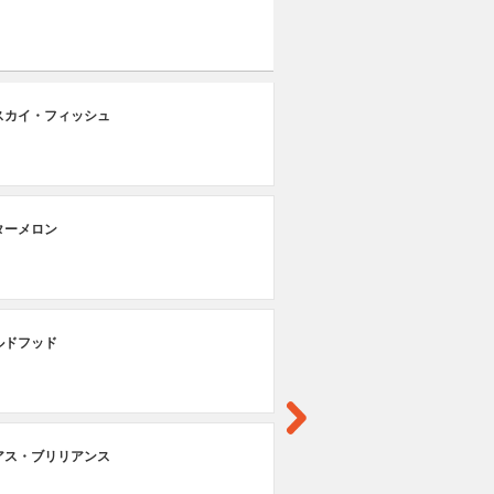
第
スカイ・フィッシュ
ザ
第
ターメロン
ヒ
第
ルドフッド
ス
第
アス・ブリリアンス
ア