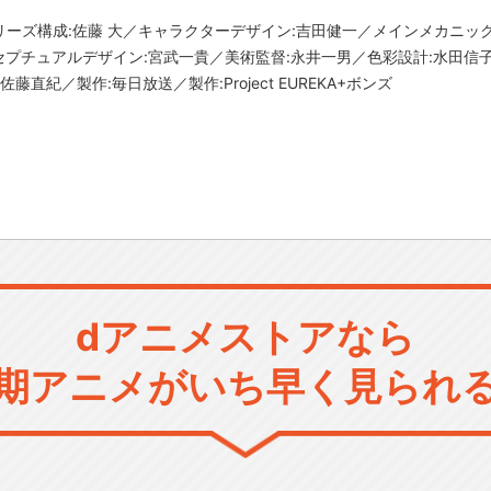
シリーズ構成:佐藤 大／キャラクターデザイン:吉田健一／メインメカニ
セプチュアルデザイン:宮武一貴／美術監督:永井一男／色彩設計:水田信子
直紀／製作:毎日放送／製作:Project EUREKA+ボンズ
dアニメストアなら
期アニメがいち早く見られ