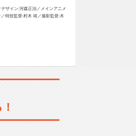
ックデザイン:河森正治／メインアニメ
／特技監督:村木 靖／撮影監督:木
る！