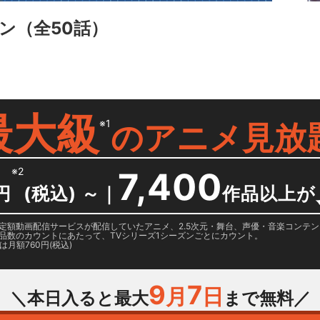
ン
（全50話）
最大級
※1
の
アニメ見放
※2
7,400
円
(税込) ～
｜
作品以上が
日に国内定額動画配信サービスが配信していたアニメ、2.5次元・舞台、声優・音楽コン
品数のカウントにあたって、TVシリーズ1シーズンごとにカウント。
月額760円(税込)
9
7
月
日
＼本日入ると最大
まで無料／