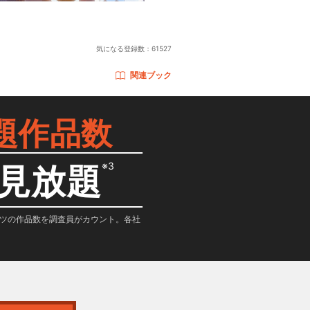
気になる登録数：
61527
関連ブック
題作品数
※3
見放題
テンツの作品数を調査員がカウント。各社