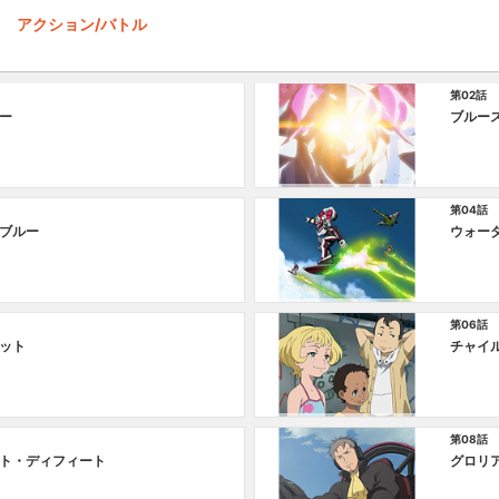
アクション/バトル
第02話
ー
ブルー
第04話
ブルー
ウォー
第06話
ット
チャイ
第08話
ト・ディフィート
グロリ