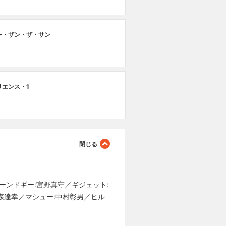
第
ー・ザン・ザ・サン
ラ
第
リエンス・1
デ
ーンドギー:宮野真守／ギジェット:
森達幸／マシュー:中村彰男／ヒル