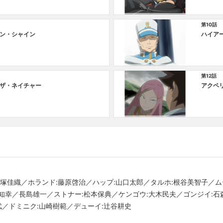
第10話
ン・シャイン
ハイア
第12話
ザ・ネイチャー
アクペ
名塚佳織／ホランド:藤原啓治／ハップ:山口太郎／タルホ:根谷美智子／ム
知幸／長島雄一／ストナー:松本保典／ケンゴウ:大木民夫／ゴンジイ:石
武／ドミニク:山崎樹範／デューイ:辻谷耕史