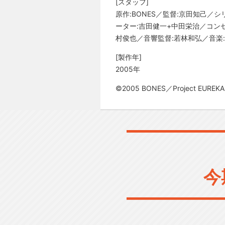
[スタッフ]
原作:BONES／監督:京田知己／
ーター:吉田健一+中田栄治／コン
村俊也／音響監督:若林和弘／音楽:佐藤
[製作年]
2005年
©2005 BONES／Project EUREKA
今