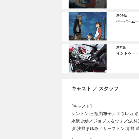
第09話
ペーパームー
第11話
イントゥー・
キャスト ／ スタッフ
[キャスト]
レントン:三瓶由布子／エウレカ:
水沢史絵／ジョブス＆ウォズ:志村
ダ:浅野まゆみ／サーストン:青野 