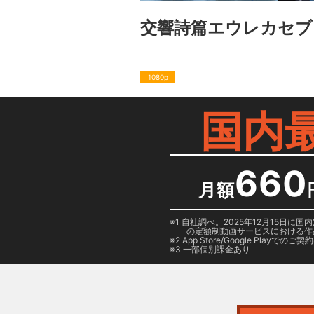
交響詩篇エウレカセブ
1080p
国内
660
月額
1 自社調べ。2025年12月15
の定額制動画サービスにおける作
2
App Store/Google Play
でのご契約は
3 一部個別課金あり