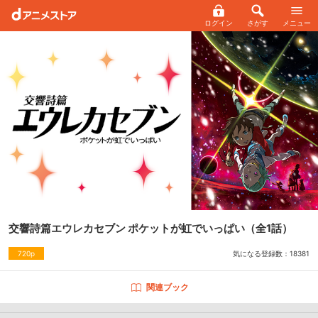
ログイン
さがす
メニュー
交響詩篇エウレカセブン ポケットが虹でいっぱい
（全1話）
気になる登録数：
18381
720p
関連ブック