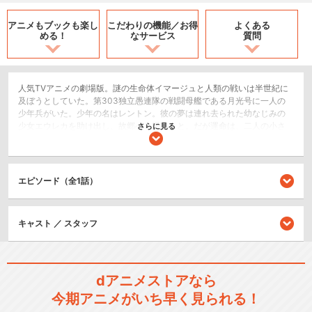
アニメもブックも
楽し
こだわりの機能／
お得
よくある
める！
なサービス
質問
人気TVアニメの劇場版。謎の生命体イマージュと人類の戦いは半世紀に
及ぼうとしていた。第303独立愚連隊の戦闘母艦である月光号に一人の
少年兵がいた。少年の名はレントン。彼の夢は連れ去られた幼なじみの
少女エウレカを助け出し、故郷へと帰ること。だが運命は、二人の小さ
さらに見る
な恋を試すように試練を与える…。
SF/ファンタジー
ロボット/メカ
エピソード（全1話）
アクション/バトル
キャスト ／ スタッフ
シリーズ／関連のアニメ作品
交響詩篇エウレカセブン
dアニメストアなら
今期アニメがいち早く見られる！