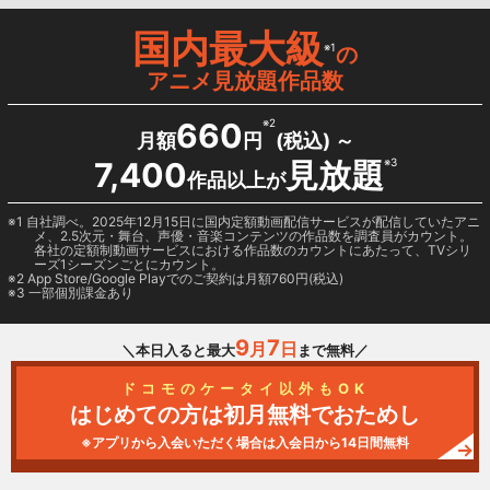
国内最大級
※1
の
アニメ見放題作品数
660
※2
月額
円
(税込) ～
7,400
見放題
※3
作品以上が
1 自社調べ。2025年12月15日に国内定額動画配信サービスが配信していたアニ
メ、2.5次元・舞台、声優・音楽コンテンツの作品数を調査員がカウント。
各社の定額制動画サービスにおける作品数のカウントにあたって、TVシリ
ーズ1シーズンごとにカウント。
2
App Store/Google Play
でのご契約は月額760円(税込)
3 一部個別課金あり
9
7
月
日
＼本日入ると最大
まで無料／
ドコモのケータイ以外もOK
はじめての方は初月無料でおためし
※アプリから入会いただく場合は入会日から14日間無料