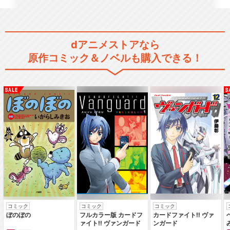
セブン ハイエボ…
dアニメストアなら
原作コミック＆ノベルも購入できる！
閉じる
コミック
コミック
コミック
ぼのぼの
フルカラー版 カードフ
カードファイト‼ ヴァ
ァイト‼ ヴァンガード
ンガード