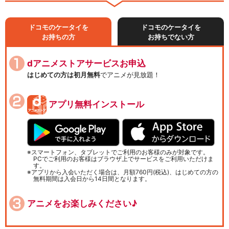
ドコモのケータイを
ドコモのケータイを
お持ちの方
お持ちでない方
dアニメストアサービスお申込
はじめての方は初月無料
でアニメが見放題！
アプリ無料インストール
スマートフォン、タブレットでご利用のお客様のみが対象です。
PCでご利用のお客様はブラウザ上でサービスをご利用いただけま
す。
アプリから入会いただく場合は、月額760円(税込)、はじめての方の
無料期間は入会日から14日間となります。
アニメをお楽しみください♪