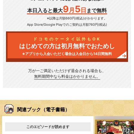
9
5
月
日
本日入ると最大
まで無料
※以降は月額660円(税込)がかかります。
App Store/Google Play
でのご契約は月額760円(税込)
ドコモのケータイ以外もOK
はじめての方は初月無料でおためし
※アプリから入会いただく場合は入会日から14日間無料
万が一ご満足いただけず
退会される場合も、
無料期間中なら料金はかかりません。
関連ブック（電子書籍）
このエピソードが読めます