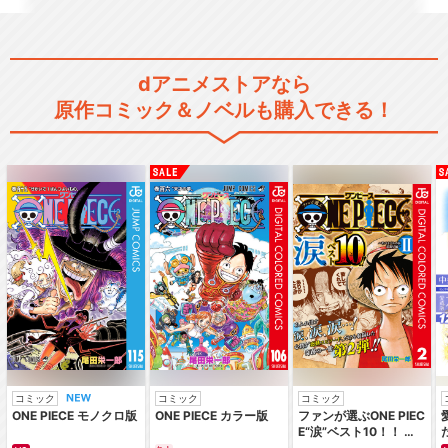
dアニメストアなら
原作コミック＆ノベルも購入できる！
閉じる
コミック
コミック
コミック
ONE PIECE モノクロ版
ONE PIECE カラー版
ファンが選ぶONE PIEC
E“涙”ベスト10！！ ～
サバイバルの海 超新星