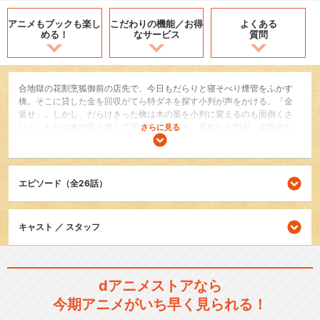
アニメもブックも
楽し
こだわりの機能／
お得
よくある
める！
なサービス
質問
合地獄の花割烹狐御前の店先で、今日もだらりと寝そべり煙管をふかす
檎。そこに貸した金を回収がてら特ダネを探す小判が声をかける。「金
返せ」。しかし、だらけきった檎は木の葉を小判に変えるのも面倒くさ
いと、ただの木の葉を渡して手を打てと言う。呆れた小判が、金返せな
さらに見る
いならネタ寄こせと凄むと檎は、『かちかち山』の兎、つまり如飛虫堕
処の獄卒・芥子の過去を小判に耳打ちするのだった。／うさぎ漢方極楽
満月で働く桃太郎。用事を済ませ戻って来ると、店先に何やら置いてあ
る。それは、カボチャで作った提灯。つまり、ジャック・オ・ランタ
エピソード（全26話）
ン。現世はハロウィンシーズンの真っただ中なのだ。女の子はハロウィ
ンが好きだし、当日はコスプレした女の子がたくさん来るとほくほく顔
の白澤に、桃太郎は渋い顔。桃源郷なんだよここはと苦々しく言うもの
キャスト ／ スタッフ
の、素直に楽しもうと白澤が言いだし……
SF/ファンタジー
コメディ/ギャグ
dアニメストアなら
日常/ほのぼの
今期アニメがいち早く見られる！