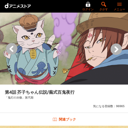
ログイン
さがす
メニュー
第4話 芥子ちゃん伝説/蕪式百鬼夜行
「鬼灯の冷徹」第弐期
気になる登録数：
96965
関連ブック