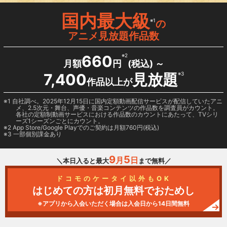
国内最大級
※1
の
アニメ見放題作品数
660
※2
月額
円
(税込) ～
7,400
見放題
※3
作品以上が
1 自社調べ。2025年12月15日に国内定額動画配信サービスが配信していたアニ
メ、2.5次元・舞台、声優・音楽コンテンツの作品数を調査員がカウント。
各社の定額制動画サービスにおける作品数のカウントにあたって、TVシリ
ーズ1シーズンごとにカウント。
2
App Store/Google Play
でのご契約は月額760円(税込)
3 一部個別課金あり
9
5
月
日
＼本日入ると最大
まで無料／
ドコモのケータイ以外もOK
はじめての方は初月無料でおためし
※アプリから入会いただく場合は入会日から14日間無料