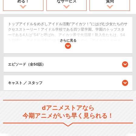
める！
なサービス
質問
トップアイドルをめざしアイドル活動“アイカツ！”にはげむ少女たちのサ
クセスストーリー！アイドル学校である四ツ星学園。学園のトップスタ
ーである4人は“S4”と呼ばれ、アイカツ界で大活躍！新入生たちは、S4
を目標に、アイドル活動にはげみます。きらめく「アイカツ！カード」
さらに見る
にグリッター！自分らしく輝くためにセルフプロデュース！強く明るく
まっすぐに！歌やダンスにファッションも！女の子の憧れを全部つめこ
んで、新しいアイカツが始まります。アイドルの一番星に向かって、夢
へのスタート!!
エピソード（全50話）
ドラマ/青春
キッズ/ファミリー
キャスト ／ スタッフ
シリーズ／関連のアニメ作品
dアニメストアなら
アイカツ！
今期アニメがいち早く見られる！