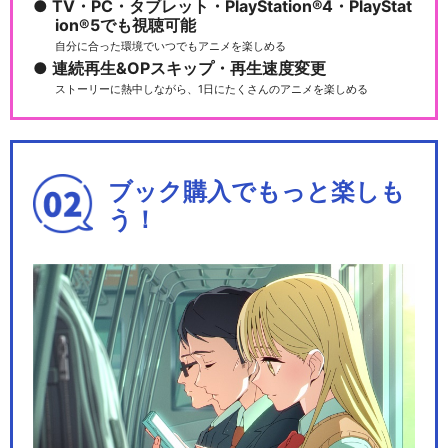
TV・PC・タブレット・PlayStation®4・PlayStat
ion®5でも視聴可能
自分に合った環境でいつでもアニメを楽しめる
連続再生&OPスキップ・再生速度変更
アイカツ！×プリパラ THE M
ストーリーに熱中しながら、1日にたくさんのアニメを楽しめる
OVIE -出…
ブック購入でもっと楽しも
う！
閉じる