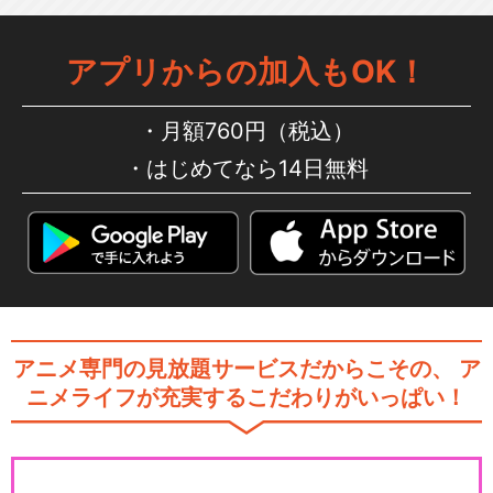
アイカツスターズ！（2ndシ
ーズン）
アプリからの加入もOK！
月額760円（税込）
劇場版アイカツスターズ！
はじめてなら14日無料
アイカツフレンズ！
アニメ専門の見放題サービスだからこその、
ア
ニメライフが充実するこだわりがいっぱい！
アイカツフレンズ！(2ndシー
ズン）