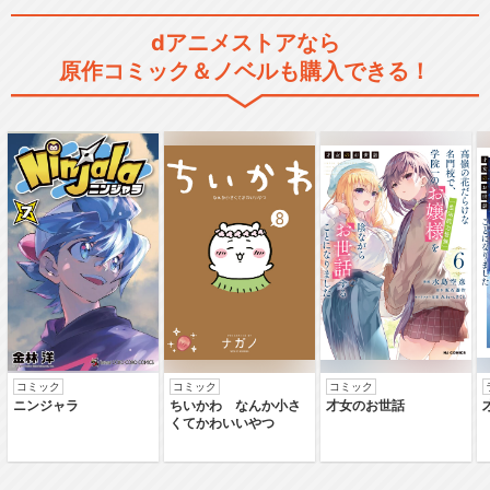
dアニメストアなら
原作コミック＆ノベルも購入できる！
アイカツ！ミュージックアワ
ード みんなで賞をも…
アイカツ！～ねらわれた魔法
のアイカツ！カード～
アイカツ！ 10th STORY ～未
来へのS…
コミック
コミック
コミック
ニンジャラ
ちいかわ なんか小さ
才女のお世話
くてかわいいやつ