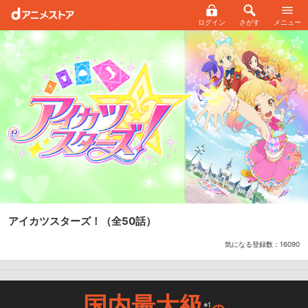
ログイン
さがす
メニュー
アイカツスターズ！
（全50話）
気になる登録数：
16090
国内最大級
※1