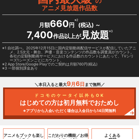
の
アニメ見放題作品数
660
※2
月額
円
(税込) ～
7,400
見放題
※3
作品以上が
1 自社調べ。2025年12月15日に国内定額動画配信サービスが配信していたアニ
メ、2.5次元・舞台、声優・音楽コンテンツの作品数を調査員がカウント。
各社の定額制動画サービスにおける作品数のカウントにあたって、TVシリ
ーズ1シーズンごとにカウント。
2
App Store/Google Play
でのご契約は月額760円(税込)
3 一部個別課金あり
9
6
月
日
＼本日入ると最大
まで無料／
ドコモのケータイ以外もOK
はじめての方は初月無料でおためし
※アプリから入会いただく場合は入会日から14日間無料
アニメもブックも
楽し
こだわりの機能／
お得
よくある