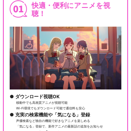
快適・便利にアニメを視
聴！
アイカツオンパレード！
WEBアニメ アイカツオンパレ
ード！
アイカツプラネット！
ダウンロード視聴OK
移動中でも高画質アニメが視聴可能
Wi-Fi環境でもダウンロード可能で通信料も安心
充実の検索機能や「気になる」登録
劇場版アイカツプラネット！
声優検索など独自の機能で好きなアニメを楽しめる
「気になる」登録で、新作アニメの最新話の追加をお知らせ