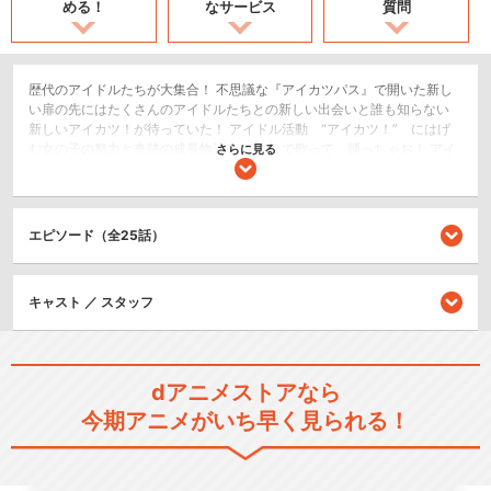
める！
なサービス
質問
歴代のアイドルたちが大集合！ 不思議な『アイカツパス』で開いた新し
い扉の先にはたくさんのアイドルたちとの新しい出会いと誰も知らない
新しいアイカツ！が待っていた！ アイドル活動 “アイカツ！” にはげ
む女の子の努力と奇跡の成長物語！ みんなで歌って、踊っちゃお！ アイ
さらに見る
ドルも、ドレスも大集合！ 『アイカツオンパレード！』はじまります！
ドラマ/青春
キッズ/ファミリー
エピソード（全25話）
シリーズ／関連のアニメ作品
キャスト ／ スタッフ
アイカツ！
dアニメストアなら
今期アニメがいち早く見られる！
アイカツ！（2ndシーズン）