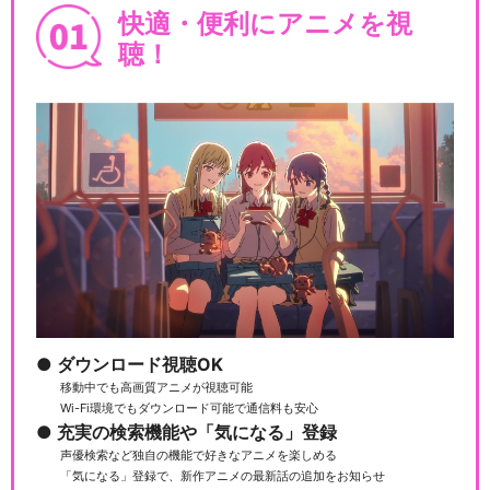
ズン）
快適・便利にアニメを視
聴！
WEBアニメ アイカツオンパレ
ード！
アイカツプラネット！
ダウンロード視聴OK
移動中でも高画質アニメが視聴可能
劇場版アイカツプラネット！
Wi-Fi環境でもダウンロード可能で通信料も安心
充実の検索機能や「気になる」登録
声優検索など独自の機能で好きなアニメを楽しめる
「気になる」登録で、新作アニメの最新話の追加をお知らせ