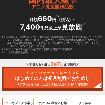
の
アニメ見放題作品数
660
※2
月額
円
(税込) ～
7,400
見放題
※3
作品以上が
1 自社調べ。2025年12月15日に国内定額動画配信サービスが配信していたアニ
メ、2.5次元・舞台、声優・音楽コンテンツの作品数を調査員がカウント。
各社の定額制動画サービスにおける作品数のカウントにあたって、TVシリ
ーズ1シーズンごとにカウント。
2
App Store/Google Play
でのご契約は月額760円(税込)
3 一部個別課金あり
9
7
月
日
＼本日入ると最大
まで無料／
ドコモのケータイ以外もOK
はじめての方は初月無料でおためし
※アプリから入会いただく場合は入会日から14日間無料
アニメもブックも
楽し
こだわりの機能／
お得
よくある