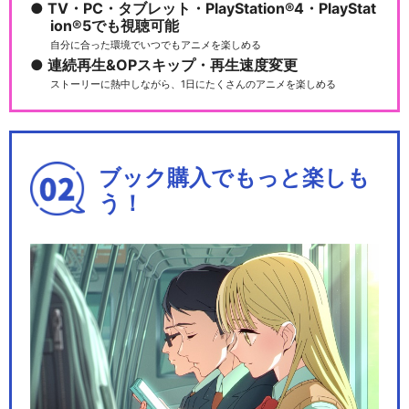
TV・PC・タブレット・PlayStation®4・PlayStat
ion®5でも視聴可能
アイカツ！×プリパラ THE M
自分に合った環境でいつでもアニメを楽しめる
OVIE -出…
連続再生&OPスキップ・再生速度変更
ストーリーに熱中しながら、1日にたくさんのアニメを楽しめる
閉じる
ブック購入でもっと楽しも
う！