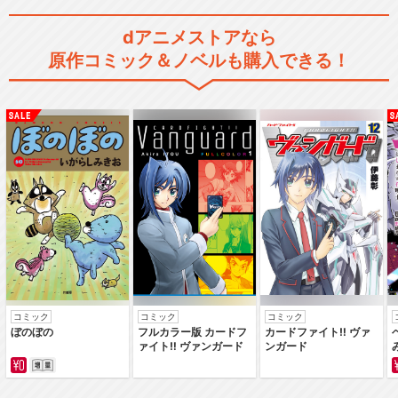
アイカツ！ミュージックアワ
dアニメストアなら
ード みんなで賞をも…
原作コミック＆ノベルも購入できる！
アイカツ！～ねらわれた魔法
のアイカツ！カード～
アイカツ！ 10th STORY ～未
来へのS…
コミック
コミック
コミック
ぼのぼの
フルカラー版 カードフ
カードファイト‼ ヴァ
ァイト‼ ヴァンガード
ンガード
アイカツスターズ！