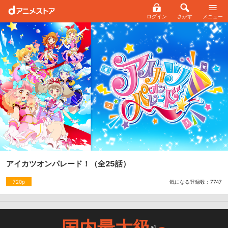
ログイン
さがす
メニュー
アイカツオンパレード！
（全25話）
気になる登録数：
7747
720p
国内最大級
※1